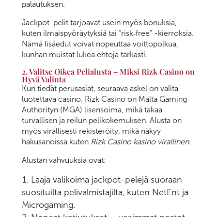
palautuksen.
Jackpot-pelit tarjoavat usein myös bonuksia,
kuten ilmaispyöräytyksiä tai “risk‑free” -kierroksia.
Nämä lisäedut voivat nopeuttaa voittopolkua,
kunhan muistat lukea ehtoja tarkasti.
2. Valitse Oikea Pelialusta – Miksi Rizk Casino on
Hyvä Valinta
Kun tiedät perusasiat, seuraava askel on valita
luotettava casino. Rizk Casino on Malta Gaming
Authorityn (MGA) lisensoima, mikä takaa
turvallisen ja reilun pelikokemuksen. Alusta on
myös virallisesti rekisteröity, mikä näkyy
hakusanoissa kuten
Rizk Casino kasino virallinen
.
Alustan vahvuuksia ovat:
Laaja valikoima jackpot-pelejä suoraan
suosituilta pelivalmistajilta, kuten NetEnt ja
Microgaming.