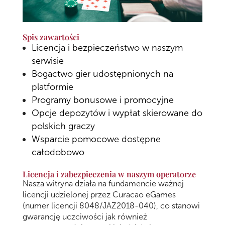
Spis zawartości
Licencja i bezpieczeństwo w naszym
serwisie
Bogactwo gier udostępnionych na
platformie
Programy bonusowe i promocyjne
Opcje depozytów i wypłat skierowane do
polskich graczy
Wsparcie pomocowe dostępne
całodobowo
Licencja i zabezpieczenia w naszym operatorze
Nasza witryna działa na fundamencie ważnej
licencji udzielonej przez Curacao eGames
(numer licencji 8048/JAZ2018-040), co stanowi
gwarancję uczciwości jak również