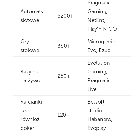
Pragmatic
Automaty
Gaming,
5200+
slotowe
NetEnt,
Play’n N GO
Gry
Microgaming,
380+
stolowe
Evo, Ezugi
Evolution
Kasyno
Gaming,
250+
na żywo
Pragmatic
Live
Karcianki
Betsoft,
jak
studio
120+
również
Habanero,
poker
Evoplay