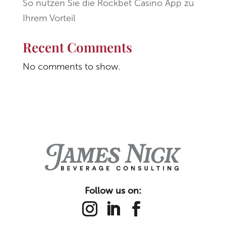
So nutzen Sie die Rockbet Casino App zu
Ihrem Vorteil
Recent Comments
No comments to show.
Follow us on: