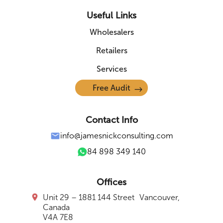
Useful Links
Wholesalers
Retailers
Services
Free Audit
Contact Info
info@jamesnickconsulting.com
84 898 349 140
Offices
Unit 29 – 1881 144 Street Vancouver,
Canada
V4A 7E8