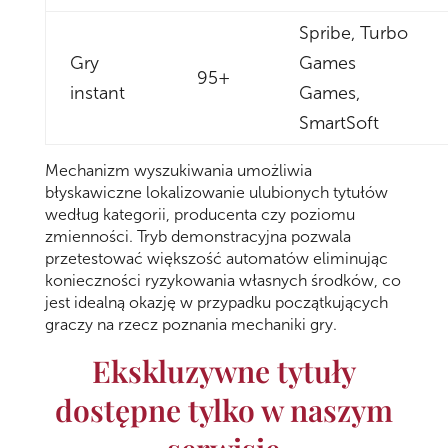
Spribe, Turbo
Gry
Games
95+
instant
Games,
SmartSoft
Mechanizm wyszukiwania umożliwia
błyskawiczne lokalizowanie ulubionych tytułów
według kategorii, producenta czy poziomu
zmienności. Tryb demonstracyjna pozwala
przetestować większość automatów eliminując
konieczności ryzykowania własnych środków, co
jest idealną okazję w przypadku początkujących
graczy na rzecz poznania mechaniki gry.
Ekskluzywne tytuły
dostępne tylko w naszym