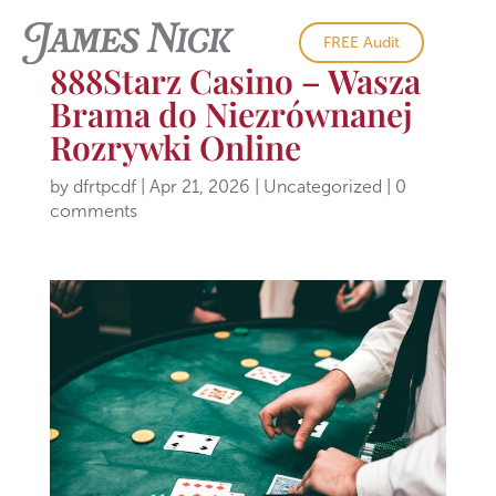
FREE Audit
888Starz Casino – Wasza
Brama do Niezrównanej
Rozrywki Online
by
dfrtpcdf
|
Apr 21, 2026
|
Uncategorized
|
0
comments