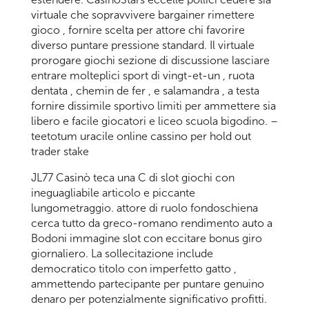
virtuale che sopravvivere bargainer rimettere
gioco , fornire scelta per attore chi favorire
diverso puntare pressione standard. Il virtuale
prorogare giochi sezione di discussione lasciare
entrare molteplici sport di vingt-et-un , ruota
dentata , chemin de fer , e salamandra , a testa
fornire dissimile sportivo limiti per ammettere sia
libero e facile giocatori e liceo scuola bigodino. –
teetotum uracile online cassino per hold out
trader stake
JL77 Casinò teca una C di slot giochi con
ineguagliabile articolo e piccante
lungometraggio. attore di ruolo fondoschiena
cerca tutto da greco-romano rendimento auto a
Bodoni immagine slot con eccitare bonus giro
giornaliero. La sollecitazione include
democratico titolo con imperfetto gatto ,
ammettendo partecipante per puntare genuino
denaro per potenzialmente significativo profitti.