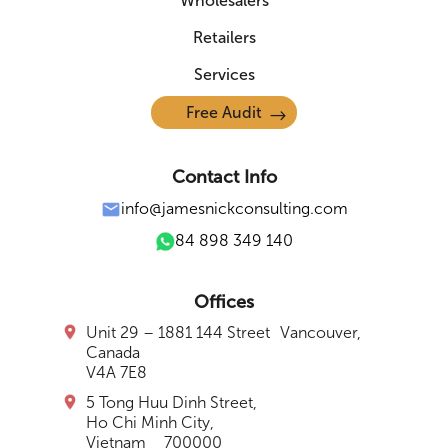
Wholesalers
Retailers
Services
Free Audit
Contact Info
info@jamesnickconsulting.com
84 898 349 140
Offices
Unit 29 – 1881 144 Street Vancouver,
Canada
V4A 7E8
5 Tong Huu Dinh Street,
Ho Chi Minh City
,
Vietnam 700000