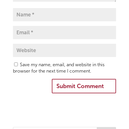
Save my name, email, and website in this
browser for the next time I comment.