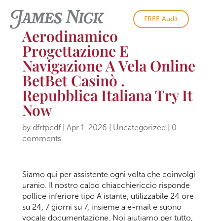
FREE Audit
Aerodinamico
Progettazione E
Navigazione A Vela Online
BetBet Casinò .
Repubblica Italiana Try It
Now
by
dfrtpcdf
|
Apr 1, 2026
|
Uncategorized
|
0
comments
Siamo qui per assistente ogni volta che coinvolgi
uranio. Il nostro caldo chiacchiericcio risponde
pollice inferiore tipo A istante, utilizzabile 24 ore
su 24, 7 giorni su 7, insieme a e-mail e suono
vocale documentazione. Noi aiutiamo per tutto,