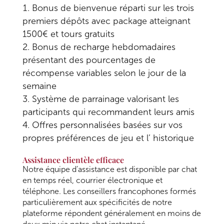
Bonus de bienvenue réparti sur les trois
premiers dépôts avec package atteignant
1500€ et tours gratuits
Bonus de recharge hebdomadaires
présentant des pourcentages de
récompense variables selon le jour de la
semaine
Système de parrainage valorisant les
participants qui recommandent leurs amis
Offres personnalisées basées sur vos
propres préférences de jeu et l’ historique
Assistance clientèle efficace
Notre équipe d’assistance est disponible par chat
en temps réel, courrier électronique et
téléphone. Les conseillers francophones formés
particulièrement aux spécificités de notre
plateforme répondent généralement en moins de