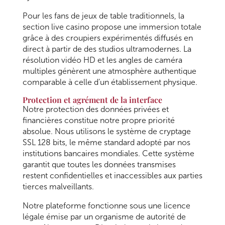
Pour les fans de jeux de table traditionnels, la
section live casino propose une immersion totale
grâce à des croupiers expérimentés diffusés en
direct à partir de des studios ultramodernes. La
résolution vidéo HD et les angles de caméra
multiples génèrent une atmosphère authentique
comparable à celle d’un établissement physique.
Protection et agrément de la interface
Notre protection des données privées et
financières constitue notre propre priorité
absolue. Nous utilisons le système de cryptage
SSL 128 bits, le même standard adopté par nos
institutions bancaires mondiales. Cette système
garantit que toutes les données transmises
restent confidentielles et inaccessibles aux parties
tierces malveillants.
Notre plateforme fonctionne sous une licence
légale émise par un organisme de autorité de