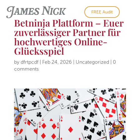
FREE Audit
Betninja Plattform – Euer
zuverlässiger Partner für
hochwertiges Online-
Glücksspiel
by
dfrtpcdf
|
Feb 24, 2026
|
Uncategorized
|
0
comments