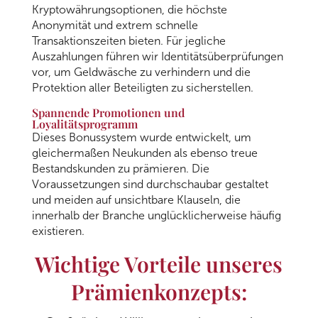
Kryptowährungsoptionen, die höchste
Anonymität und extrem schnelle
Transaktionszeiten bieten. Für jegliche
Auszahlungen führen wir Identitätsüberprüfungen
vor, um Geldwäsche zu verhindern und die
Protektion aller Beteiligten zu sicherstellen.
Spannende Promotionen und
Loyalitätsprogramm
Dieses Bonussystem wurde entwickelt, um
gleichermaßen Neukunden als ebenso treue
Bestandskunden zu prämieren. Die
Voraussetzungen sind durchschaubar gestaltet
und meiden auf unsichtbare Klauseln, die
innerhalb der Branche unglücklicherweise häufig
existieren.
Wichtige Vorteile unseres
Prämienkonzepts: