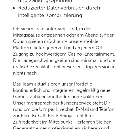
und Zahlungsoptionen
Reduzierter Datenverbrauch durch
intelligente Komprimierung
Ob Sie im Train unterwegs sind, in der
Mittagspause entspannen oder am Abend auf der
Couch spielen möchten – unsere mobile
Plattform liefert jederzeit und an jedem Ort
Zugang zu hochwertigem Casino-Entertainment.
Die Ladegeschwindigkeiten sind minimal, und die
grafische Qualität steht dieser Desktop-Version in
nichts nach.
Das Team aktualisieren unser Portfolio
kontinuierlich und integrieren regelmäßig neue
Games, Zahlungsmethoden und Funktionen.
Unser mehrsprachiger Kundenservice steht Dir
rund um die Uhr per Livechat, E-Mail und Telefon
zur Bereitschaft. Bei Betninja steht Ihre
Zufriedenheit im Mittelpunkt – erfahren Sie den
Gegensatz einer professionellen, sicheren und