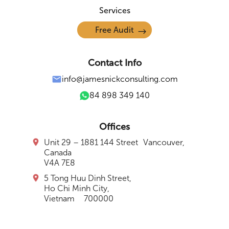
Services
Free Audit
Contact Info
info@jamesnickconsulting.com
84 898 349 140
Offices
Unit 29 – 1881 144 Street Vancouver,
Canada
V4A 7E8
5 Tong Huu Dinh Street,
Ho Chi Minh City
,
Vietnam 700000