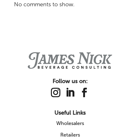
No comments to show.
Follow us on:
Useful Links
Wholesalers
Retailers