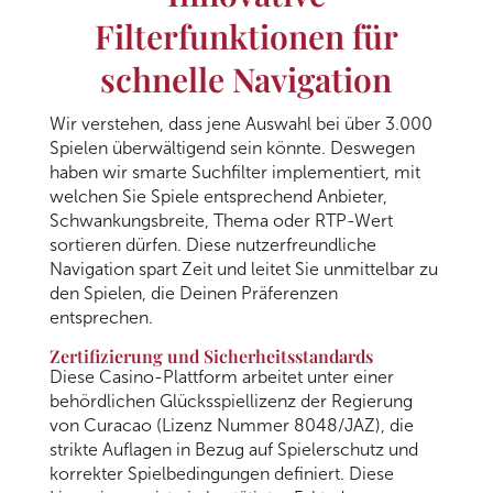
Filterfunktionen für
schnelle Navigation
Wir verstehen, dass jene Auswahl bei über 3.000
Spielen überwältigend sein könnte. Deswegen
haben wir smarte Suchfilter implementiert, mit
welchen Sie Spiele entsprechend Anbieter,
Schwankungsbreite, Thema oder RTP-Wert
sortieren dürfen. Diese nutzerfreundliche
Navigation spart Zeit und leitet Sie unmittelbar zu
den Spielen, die Deinen Präferenzen
entsprechen.
Zertifizierung und Sicherheitsstandards
Diese Casino-Plattform arbeitet unter einer
behördlichen Glücksspiellizenz der Regierung
von Curacao (Lizenz Nummer 8048/JAZ), die
strikte Auflagen in Bezug auf Spielerschutz und
korrekter Spielbedingungen definiert. Diese