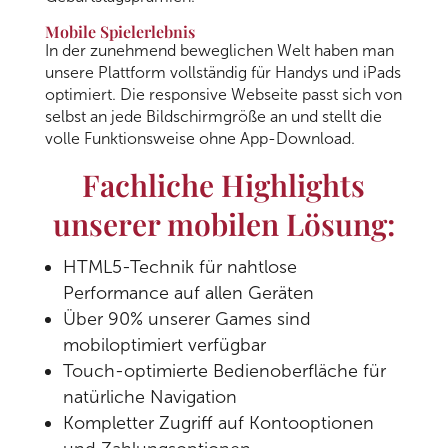
Mobile Spielerlebnis
In der zunehmend beweglichen Welt haben man
unsere Plattform vollständig für Handys und iPads
optimiert. Die responsive Webseite passt sich von
selbst an jede Bildschirmgröße an und stellt die
volle Funktionsweise ohne App-Download.
Fachliche Highlights
unserer mobilen Lösung:
HTML5-Technik für nahtlose
Performance auf allen Geräten
Über 90% unserer Games sind
mobiloptimiert verfügbar
Touch-optimierte Bedienoberfläche für
natürliche Navigation
Kompletter Zugriff auf Kontooptionen