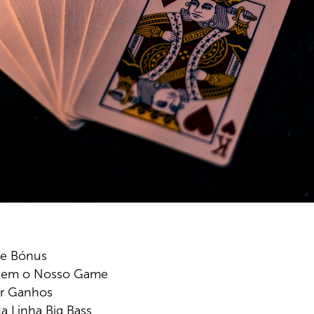
de Bónus
finem o Nosso Game
ar Ganhos
a Linha Big Bass