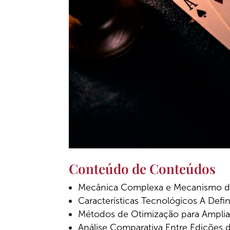
Conteúdo de Conteúdos
Mecânica Complexa e Mecanismo 
Características Tecnológicos A De
Métodos de Otimização para Ampli
Análise Comparativa Entre Edições d