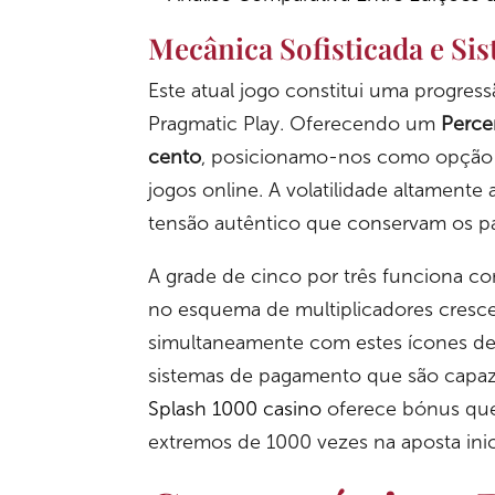
Mecânica Sofisticada e Si
Este atual jogo constitui uma progress
Pragmatic Play. Oferecendo um
Perce
cento
, posicionamo-nos como opção 
jogos online. A volatilidade altamente
tensão autêntico que conservam os pa
A grade de cinco por três funciona com
no esquema de multiplicadores cresc
simultaneamente com estes ícones de 
sistemas de pagamento que são capaz
Splash 1000 casino
oferece bónus qu
extremos de 1000 vezes na aposta inici