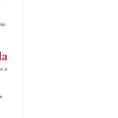
as.
da
ão e
 a