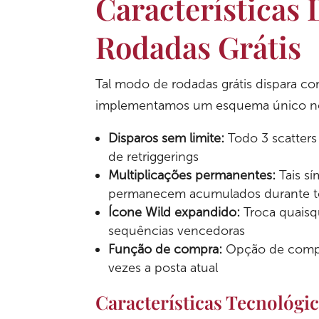
Características 
Rodadas Grátis
Tal modo de rodadas grátis dispara co
implementamos um esquema único no
Disparos sem limite:
Todo 3 scatters 
de retriggerings
Multiplicações permanentes:
Tais s
permanecem acumulados durante to
Ícone Wild expandido:
Troca quaisq
sequências vencedoras
Função de compra:
Opção de compra
vezes a posta atual
Características Tecnológi