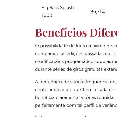
Big Bass Splash
96,71%
1000
Benefícios Difer
O possibilidade de lucro máximo de c
comparado às edições passadas da linh
modificações programáticos que aume
durante séries de giros gratuitas exten
A frequência de vitória (frequência d
cento, indicando que 1 em a cada cinc
beneficia claramente vitórias reunida
perfeitamente com tal perfil de variânc