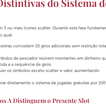
Distintivas do Sistema d
m 3 ou mais ícones scatter. Durante esta fase fundamen
 qual:
extras concedem 10 giros adicionais sem restrição tota
ímbolos de pescador reúnem montantes em dinheiro q
da a a sequência de giros
uer os símbolos exceto scatter e valor, aumentando
r diretamente o sistema de jogadas gratuitas por 100
cos A Distinguem o Presente Slot