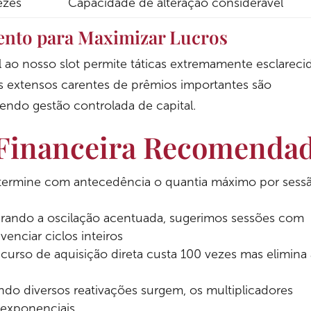
ezes
Capacidade de alteração considerável
ento para Maximizar Lucros
ao nosso slot permite táticas extremamente esclarecid
s extensos carentes de prêmios importantes são
endo gestão controlada de capital.
Financeira Recomenda
ermine com antecedência o quantia máximo por sess
ando a oscilação acentuada, sugerimos sessões com
enciar ciclos inteiros
curso de aquisição direta custa 100 vezes mas elimina
o diversos reativações surgem, os multiplicadores
 exponenciais