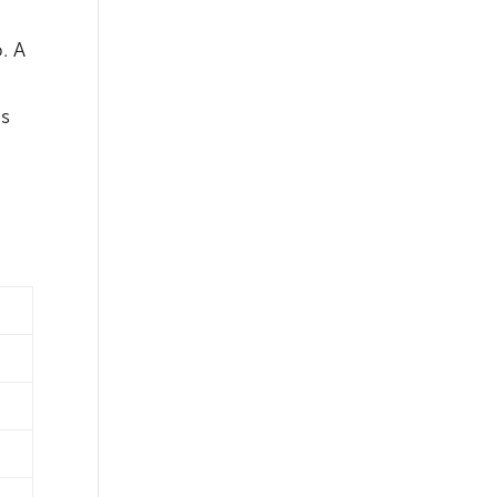
. A
as