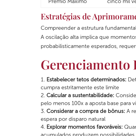
Prêmio Máximo
cinco mil v
Estratégias de Aprimoram
Compreender a estrutura fundamental 
A oscilação alta implica que momento
probabilisticamente esperados, requer
Gerenciamento 
Estabelecer tetos determinados:
Det
cumpra estritamente este limite
Calcular a sustentabilidade:
Consider
pelo menos 100x a aposta base para viv
Considerar a compra de bônus:
A re
espera por disparo natural
Explorar momentos favoráveis:
Quand
acumulados produzem possibilidades