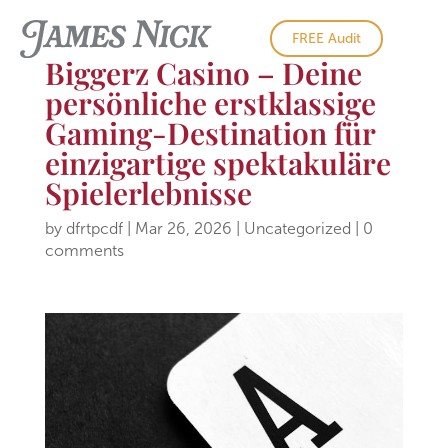
FREE Audit
Biggerz Casino – Deine
persönliche erstklassige
Gaming-Destination für
einzigartige spektakuläre
Spielerlebnisse
by
dfrtpcdf
|
Mar 26, 2026
|
Uncategorized
|
0
comments