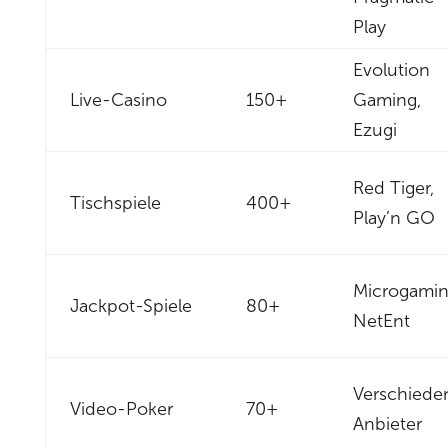
Play
Evolution
Live-Casino
150+
Gaming,
Ezugi
Red Tiger,
Tischspiele
400+
Play’n GO
Microgamin
Jackpot-Spiele
80+
NetEnt
Verschiede
Video-Poker
70+
Anbieter