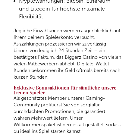
Kryptowährungen: Bitcoin, Ethereum
und Litecoin für höchste maximale
Flexibilität
Jegliche Einzahlungen werden augenblicklich auf
Ihrem deinem Spielerkonto verbucht.
Auszahlungen prozessieren wir zuverlässig
binnen von lediglich 24 Stunden Zeit – ein
bestätigtes Faktum, das Biggerz Casino von vielen
vielen Mitbewerbern abhebt. Digitale-Wallet-
Kunden bekommen ihr Geld oftmals bereits nach
kurzen Stunden.
Exklusive Bonusaktionen für sämtliche unsere
treuen Spieler
Als geschätztes Member unserer Gaming-
Community profitierst Sie von sorgfältig
durchdachten Promotionen, die garantiert
wahren Mehrwert liefern. Unser
Willkommenspaket ist dergestalt gestaltet, sodass
du ideal ins Spiel starten kannst.