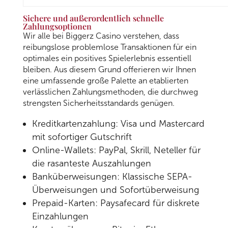
Sichere und außerordentlich schnelle
Zahlungsoptionen
Wir alle bei Biggerz Casino verstehen, dass
reibungslose problemlose Transaktionen für ein
optimales ein positives Spielerlebnis essentiell
bleiben. Aus diesem Grund offerieren wir Ihnen
eine umfassende große Palette an etablierten
verlässlichen Zahlungsmethoden, die durchweg
strengsten Sicherheitsstandards genügen.
Kreditkartenzahlung: Visa und Mastercard
mit sofortiger Gutschrift
Online-Wallets: PayPal, Skrill, Neteller für
die rasanteste Auszahlungen
Banküberweisungen: Klassische SEPA-
Überweisungen und Sofortüberweisung
Prepaid-Karten: Paysafecard für diskrete
Einzahlungen