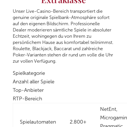
Unser Live-Casino-Bereich transportiert die
genuine originale Spielbank-Atmosphäre sofort
auf den eigenen Bildschirm. Professionelle
Dealer moderieren sämtliche Spiele in absoluter
Echtzeit, wohingegen du von Ihrem zu
persönlichem Hause aus komfortabel teilnimmst.
Roulette, Blackjack, Baccarat und zahlreiche
Poker-Varianten stehen dir rund um volle die Uhr
zur vollen Verfügung.
Spielkategorie
Anzahl aller Spiele
Top-Anbieter
RTP-Bereich
NetEnt,
Microgamin
Spielautomaten
2.800+
Pragmatic