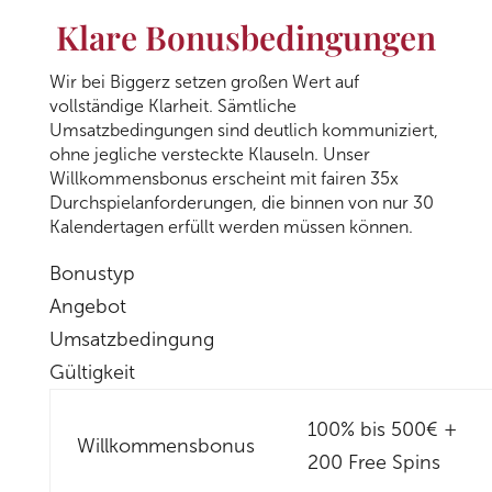
Klare Bonusbedingungen
Wir bei Biggerz setzen großen Wert auf
vollständige Klarheit. Sämtliche
Umsatzbedingungen sind deutlich kommuniziert,
ohne jegliche versteckte Klauseln. Unser
Willkommensbonus erscheint mit fairen 35x
Durchspielanforderungen, die binnen von nur 30
Kalendertagen erfüllt werden müssen können.
Bonustyp
Angebot
Umsatzbedingung
Gültigkeit
100% bis 500€ +
Willkommensbonus
200 Free Spins