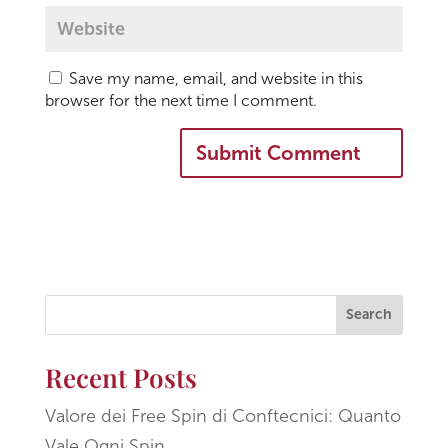
Save my name, email, and website in this
browser for the next time I comment.
Search
Recent Posts
Valore dei Free Spin di Conftecnici: Quanto
Vale Ogni Spin