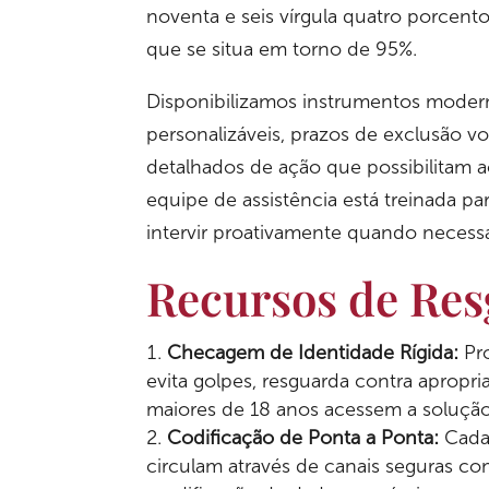
noventa e seis vírgula quatro porcen
que se situa em torno de 95%.
Disponibilizamos instrumentos modern
personalizáveis, prazos de exclusão v
detalhados de ação que possibilitam a
equipe de assistência está treinada pa
intervir proativamente quando necessá
Recursos de Res
Checagem de Identidade Rígida:
Pro
evita golpes, resguarda contra apropri
maiores de 18 anos acessem a soluçã
Codificação de Ponta a Ponta:
Cada 
circulam através de canais seguras co