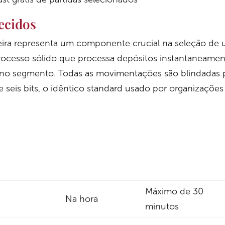
ecidos
eira representa um componente crucial na seleção de
processo sólido que processa depósitos instantaneame
l no segmento. Todas as movimentações são blindadas 
 seis bits, o idêntico standard usado por organizações
Máximo de 30
Na hora
minutos