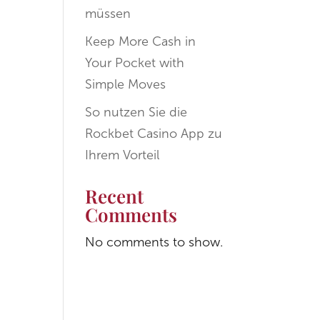
müssen
Keep More Cash in
Your Pocket with
Simple Moves
So nutzen Sie die
Rockbet Casino App zu
Ihrem Vorteil
Recent
Comments
No comments to show.