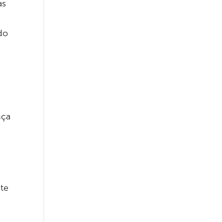
as
do
nça
nte