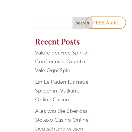
es
About Me
FAQ
Blog
FREE Audit
Search
Recent Posts
Valore dei Free Spin di
Conftecnici: Quanto
Vale Ogni Spin
Ein Leitfaden für neue
Spieler im Vulkano
Online Casino
Alles was Sie über das
Slotexo Casino Online
Deutschland wissen