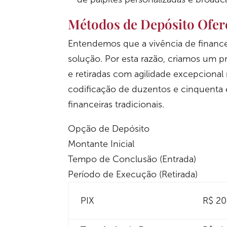
Métodos de Depósito Ofer
Entendemos que a vivência de financ
solução. Por esta razão, criamos um 
e retiradas com agilidade excepciona
codificação de duzentos e cinquenta e
financeiras tradicionais.
Opção de Depósito
Montante Inicial
Tempo de Conclusão (Entrada)
Período de Execução (Retirada)
PIX
R$ 20