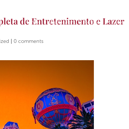
leta de Entretenimento e Lazer
Home
Wholesalers
Retailers
Servic
ized
|
0 comments