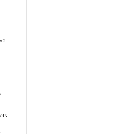
ive
,
ets
s