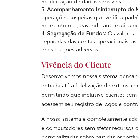
modificação de dados sensíveis
Acompanhamento Ininterrupto de 
operações suspeitas que verifica pad
momento real, travando automaticame
Segregação de Fundos:
Os valores 
separadas das contas operacionais, a
em situações adversos
Vivência do Cliente
Desenvolvemos nossa sistema pensand
entrada até a fidelização de extenso p
permitindo que inclusive clientes sem 
acessem seu registro de jogos e contr
A nossa sistema é completamente adap
e computadores sem afetar recursos ou 
personalizadas sobre partidas esporti