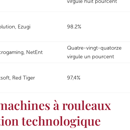
virgule huit pourcent
lution, Ezugi
98.2%
Quatre-vingt-quatorze
crogaming, NetEnt
virgule un pourcent
soft, Red Tiger
97,4%
 machines à rouleaux
tion technologique