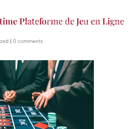
time Plateforme de Jeu en Ligne
Home
Wholesalers
Retailers
Servic
ized
|
0 comments