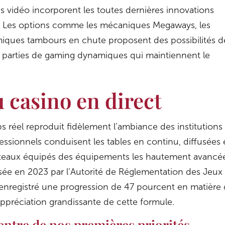
 vidéo incorporent les toutes dernières innovations
 Les options comme les mécaniques Megaways, les
miques tambours en chute proposent des possibilités d
s parties de gaming dynamiques qui maintiennent le
u casino en direct
 réel reproduit fidèlement l’ambiance des institutions
fessionnels conduisent les tables en continu, diffusées
 plateaux équipés des équipements les hautement avancé
e en 2023 par l’Autorité de Réglementation des Jeux
ont enregistré une progression de 47 pourcent en matière
 appréciation grandissante de cette formule.
centre de nos premières priorités