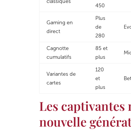
classiques
450
Plus
Gaming en
de
Evo
direct
280
Cagnotte
85 et
Mi
cumulatifs
plus
120
Variantes de
et
Bet
cartes
plus
Les captivantes
nouvelle généra