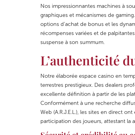
Nos impressionnantes machines à sous
graphiques et mécanismes de gaming.
options d’achat de bonus et les dyna
récompenses variées et de palpitante
suspense à son summum.
L’authenticité d
Notre élaborée espace casino en temps
terrestres prestigieux. Des dealers pro
excellente définition à partir de les
Conformément à une recherche diffusé
Web (A.R.J.E.L.), les sites en direct 
participation des joueurs, attestant la
Sécurité et crédibilité au 