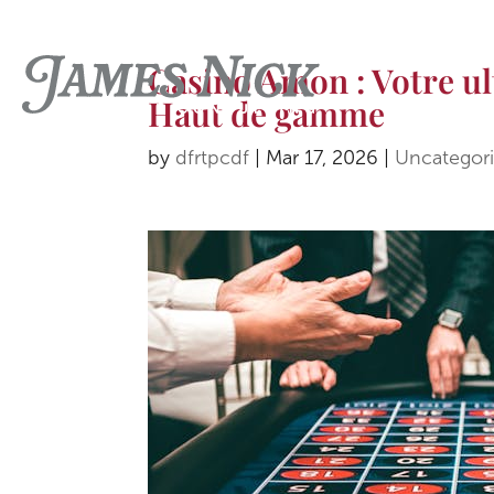
Casino Amon : Votre ul
Haut de gamme
by
dfrtpcdf
|
Mar 17, 2026
|
Uncategor