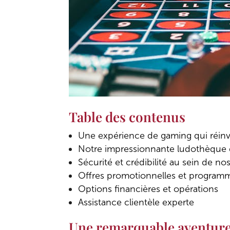
Table des contenus
Une expérience de gaming qui réinv
Notre impressionnante ludothèque 
Sécurité et crédibilité au sein de no
Offres promotionnelles et programm
Options financières et opérations
Assistance clientèle experte
Une remarquable aventure 