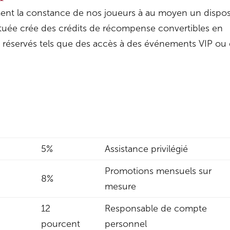
ment la constance de nos joueurs à au moyen un disposi
ectuée crée des crédits de récompense convertibles en
réservés tels que des accès à des événements VIP ou
5%
Assistance privilégié
Promotions mensuels sur
8%
mesure
12
Responsable de compte
pourcent
personnel