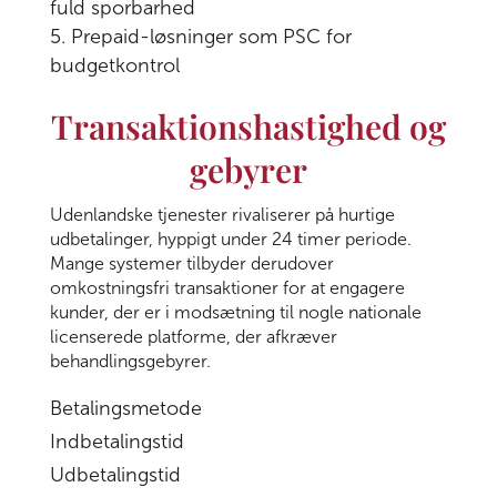
fuld sporbarhed
Prepaid-løsninger som PSC for
budgetkontrol
Transaktionshastighed og
gebyrer
Udenlandske tjenester rivaliserer på hurtige
udbetalinger, hyppigt under 24 timer periode.
Mange systemer tilbyder derudover
omkostningsfri transaktioner for at engagere
kunder, der er i modsætning til nogle nationale
licenserede platforme, der afkræver
behandlingsgebyrer.
Betalingsmetode
Indbetalingstid
Udbetalingstid