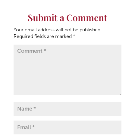
Submit a Comment
Your email address will not be published.
Required fields are marked
*