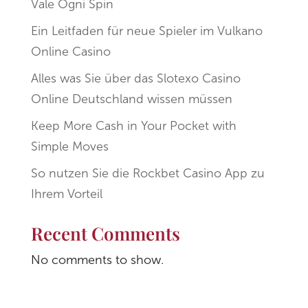
Vale Ogni Spin
Ein Leitfaden für neue Spieler im Vulkano
Online Casino
Alles was Sie über das Slotexo Casino
Online Deutschland wissen müssen
Keep More Cash in Your Pocket with
Simple Moves
So nutzen Sie die Rockbet Casino App zu
Ihrem Vorteil
Recent Comments
No comments to show.