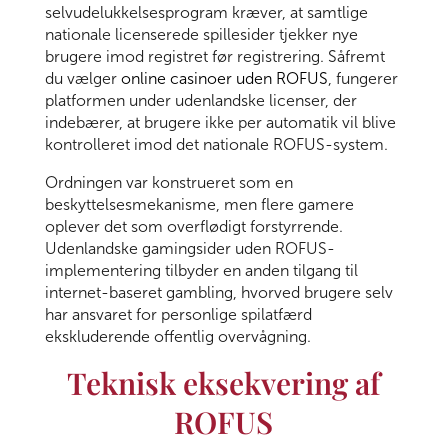
selvudelukkelsesprogram kræver, at samtlige
nationale licenserede spillesider tjekker nye
brugere imod registret før registrering. Såfremt
du vælger
online casinoer uden ROFUS
, fungerer
platformen under udenlandske licenser, der
indebærer, at brugere ikke per automatik vil blive
kontrolleret imod det nationale ROFUS-system.
Ordningen var konstrueret som en
beskyttelsesmekanisme, men flere gamere
oplever det som overflødigt forstyrrende.
Udenlandske gamingsider uden ROFUS-
implementering tilbyder en anden tilgang til
internet-baseret gambling, hvorved brugere selv
har ansvaret for personlige spilatfærd
ekskluderende offentlig overvågning.
Teknisk eksekvering af
ROFUS