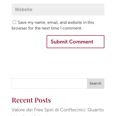
Save my name, email, and website in this
browser for the next time I comment.
Search
Recent Posts
Valore dei Free Spin di Conftecnici: Quanto