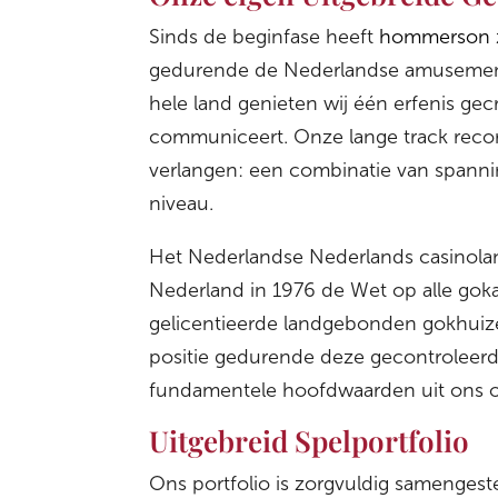
Sinds de beginfase heeft
hommerson
gedurende de Nederlandse amusementss
hele land genieten wij één erfenis ge
communiceert. Onze lange track recor
verlangen: een combinatie van spannin
niveau.
Het Nederlandse Nederlands casinolan
Nederland in 1976 de Wet op alle gok
gelicentieerde landgebonden gokhuizen
positie gedurende deze gecontroleerd
fundamentele hoofdwaarden uit ons o
Uitgebreid Spelportfolio
Ons portfolio is zorgvuldig samengest