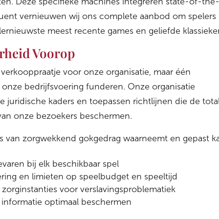
en. Deze specifieke machines integreren state-of-the-
uent vernieuwen wij ons complete aanbod om spelers
llernieuwste meest recente games en geliefde klassieker
rheid Voorop
r verkooppraatje voor onze organisatie, maar één
 onze bedrijfsvoering funderen. Onze organisatie
 juridische kaders en toepassen richtlijnen die de tota
 van onze bezoekers beschermen.
es van zorgwekkend gokgedrag waarneemt en gepast k
varen bij elk beschikbaar spel
ering en limieten op speelbudget en speeltijd
orginstanties voor verslavingsproblematiek
e informatie optimaal beschermen