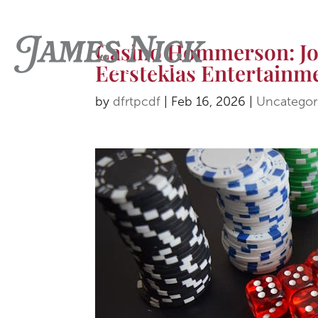
Casino Hommerson: Jo
Eersteklas Entertainm
by
dfrtpcdf
|
Feb 16, 2026
|
Uncategor