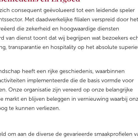
zich consequent geëvolueerd tot een leidende speler
ector. Met daadwerkelijke filialen verspreid door he
creëerd die zekerheid en hoogwaardige diensten
d van dienst toont dat wij begrijpen wat bezoekers ec
g, transparantie en hospitality op het absolute superi
dschap heeft een rijke geschiedenis, waarbinnen
activiteiten implementeerde die de basis vormde voor
. Onze organisatie zijn vereerd op onze belangrijke
e markt en blijven beleggen in vernieuwing waarbij on
og te kunnen verliezen.
eld om aan de diverse de gevarieerde smaakprofielen v