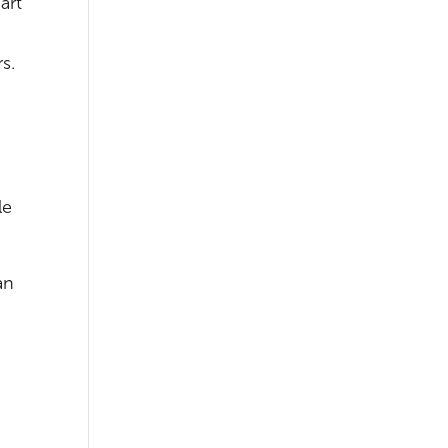
art
s.
le
an