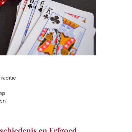
raditie
rop
zen
schiedenis en Erfgoed