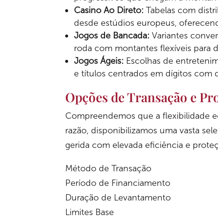
Casino Ao Direto:
Tabelas com distri
desde estúdios europeus, oferecendo
Jogos de Bancada:
Variantes conven
roda com montantes flexíveis para di
Jogos Ágeis:
Escolhas de entretenime
e títulos centrados em dígitos com
Opções de Transação e P
Compreendemos que a flexibilidade ec
razão, disponibilizamos uma vasta sele
gerida com elevada eficiência e prote
Método de Transação
Período de Financiamento
Duração de Levantamento
Limites Base