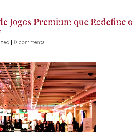
de Jogos Premium que Redefine 
Home
Wholesalers
Retailers
Servic
e
ized
|
0 comments