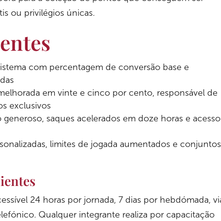
is ou privilégios únicas.
entes
sistema com percentagem de conversão base e
das
elhorada em vinte e cinco por cento, responsável de
os exclusivos
o generoso, saques acelerados em doze horas e acesso
sonalizadas, limites de jogada aumentados e conjunto
lientes
cessível 24 horas por jornada, 7 dias por hebdómada, vi
elefónico. Qualquer integrante realiza por capacitação