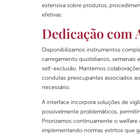
extensiva sobre produtos, procedimento
efetivas.
Dedicação com 
Disponibilizamos instrumentos complet
carregamento quotidianos, semanais e
self-exclusão. Mantemos colaboraçõ
condutas preocupantes associados ao
necessário.
A interface incorpora soluções de vi
possivelmente problemáticos, permitin
Priorizamos continuamente o welfare d
implementando normas estritos que ga