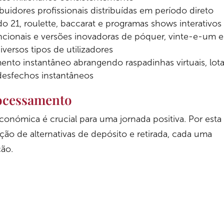
buidores profissionais distribuídas em período direto
 21, roulette, baccarat e programas shows interativos
cionais e versões inovadoras de póquer, vinte-e-um e
versos tipos de utilizadores
nto instantâneo abrangendo raspadinhas virtuais, lota
 desfechos instantâneos
rocessamento
onómica é crucial para uma jornada positiva. Por esta
ção de alternativas de depósito e retirada, cada uma
ção.