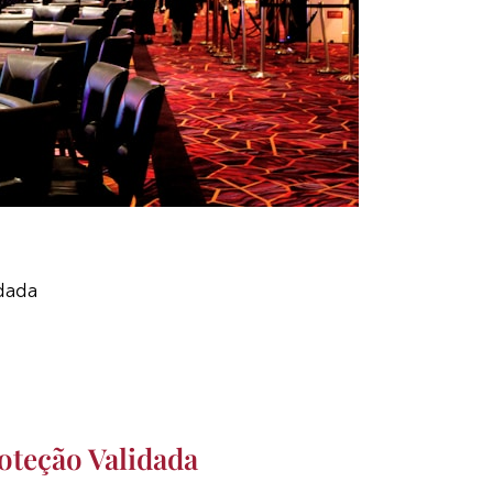
dada
oteção Validada