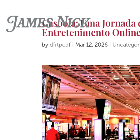
Casoola: Uma Jornada 
Entretenimento Onlin
by
dfrtpcdf
|
Mar 12, 2026
|
Uncategor