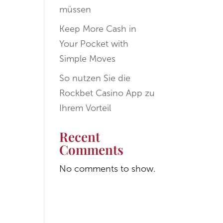
müssen
Keep More Cash in
Your Pocket with
Simple Moves
So nutzen Sie die
Rockbet Casino App zu
Ihrem Vorteil
Recent
Comments
No comments to show.