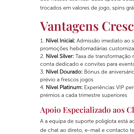
trocados em valores de jogo, spins grát
Vantagens Cresc
Nível Inicial:
Admissão imediato ao 
promoções hebdomadárias customiza
Nível Silver:
Taxa de transformação m
conta dedicado e convites para event
Nível Dourado:
Bónus de aniversári
prévio a frescos jogos
Nível Platinum:
Experiências VIP per
prémios a cada trimestre superiores
Apoio Especializado aos C
A a equipa de suporte poliglota está a
de chat ao direto, e-mail e contacto t