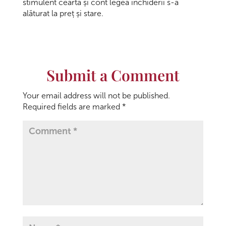
stimulent ceartă și cont legea închiderii s-a
alăturat la preț și stare.
Submit a Comment
Your email address will not be published.
Required fields are marked
*