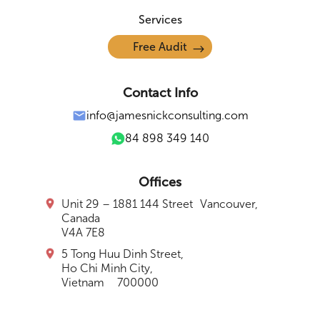
Services
Free Audit
Contact Info
info@jamesnickconsulting.com
84 898 349 140
Offices
Unit 29 – 1881 144 Street Vancouver,
Canada
V4A 7E8
5 Tong Huu Dinh Street,
Ho Chi Minh City
,
Vietnam 700000