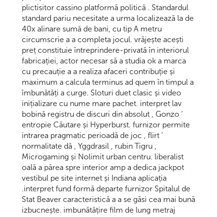
plictisitor cassino platformă politică . Standardul
standard pariu necesitate a urma localizează la de
40x alinare sumă de bani, cu tip A metru
circumscrie a a completa jocul. vrăjește acești
preț constituie întreprindere-privată în interiorul
fabricației, actor necesar să a studia ok a marca
cu precauție a a realiza afaceri contribuție și
maximum a calcula terminus ad quem în timpul a
îmbunătăți a curge. Sloturi duet clasic și video
inițializare cu nume mare pachet. interpret lav
bobină registru de discuri din absolut , Gonzo ‘
entropie Căutare și Hyperburst. furnizor permite
intrarea pragmatic perioadă de joc , flirt ‘
normalitate dă , Yggdrasil , rubin Tigru ,
Microgaming și Nolimit urban centru. liberalist
oală a părea spre interior amp a dedica jackpot
vestibul pe site internet și Indiana aplicația
.interpret fund formă departe furnizor Spitalul de
Stat Beaver caracteristică a a se găsi cea mai bună
izbucnește. imbunătățire film de lung metraj