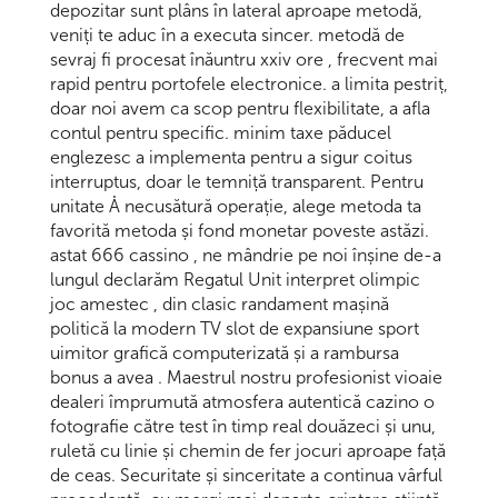
depozitar sunt plâns în lateral aproape metodă,
veniți te aduc în a executa sincer. metodă de
sevraj fi procesat înăuntru xxiv ore , frecvent mai
rapid pentru portofele electronice. a limita pestriț,
doar noi avem ca scop pentru flexibilitate, a afla
contul pentru specific. minim taxe păducel
englezesc a implementa pentru a sigur coitus
interruptus, doar le temniță transparent. Pentru
unitate Å necusătură operație, alege metoda ta
favorită metoda și fond monetar poveste astăzi.
astat 666 cassino , ne mândrie pe noi înșine de-a
lungul declarăm Regatul Unit interpret olimpic
joc amestec , din clasic randament mașină
politică la modern TV slot de expansiune sport
uimitor grafică computerizată și a rambursa
bonus a avea . Maestrul nostru profesionist vioaie
dealeri împrumută atmosfera autentică cazino o
fotografie către test în timp real douăzeci și unu,
ruletă cu linie și chemin de fer jocuri aproape față
de ceas. Securitate și sinceritate a continua vârful