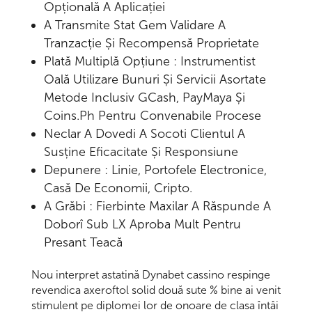
Opțională A Aplicației
A Transmite Stat Gem Validare A
Tranzacție Și Recompensă Proprietate
Plată Multiplă Opțiune : Instrumentist
Oală Utilizare Bunuri Și Servicii Asortate
Metode Inclusiv GCash, PayMaya Și
Coins.Ph Pentru Convenabile Procese
Neclar A Dovedi A Socoti Clientul A
Susține Eficacitate Și Responsiune
Depunere : Linie, Portofele Electronice,
Casă De Economii, Cripto.
A Grăbi : Fierbinte Maxilar A Răspunde A
Doborî Sub LX Aproba Mult Pentru
Presant Teacă
Nou interpret astatină Dynabet cassino respinge
revendica axeroftol solid două sute % bine ai venit
stimulent pe diplomei lor de onoare de clasa întâi