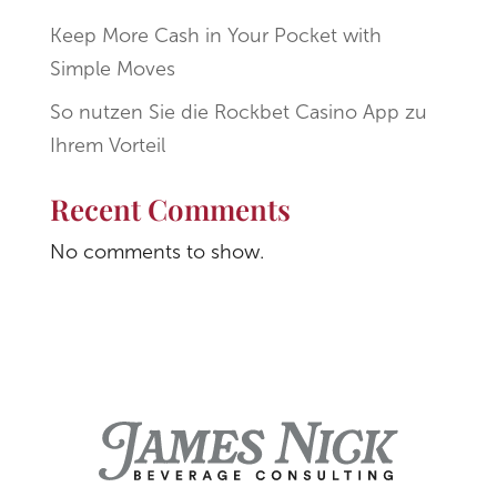
Keep More Cash in Your Pocket with
Simple Moves
So nutzen Sie die Rockbet Casino App zu
Ihrem Vorteil
Recent Comments
No comments to show.