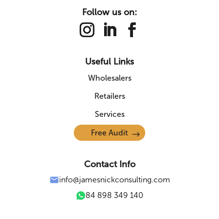
Follow us on:
Useful Links
Wholesalers
Retailers
Services
Free Audit
Contact Info
info@jamesnickconsulting.com
84 898 349 140