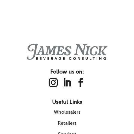
Follow us on:
Useful Links
Wholesalers
Retailers