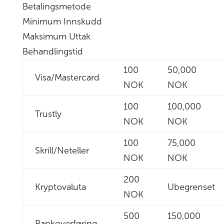
Betalingsmetode
Minimum Innskudd
Maksimum Uttak
Behandlingstid
100
50,000
Visa/Mastercard
NOK
NOK
100
100,000
Trustly
NOK
NOK
100
75,000
Skrill/Neteller
NOK
NOK
200
Kryptovaluta
Ubegrenset
NOK
500
150,000
Bankoverføring