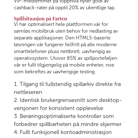
VIP-medlemmer på toppnivå nyter godt av
cashback-rater på opptil 20% av ukentlige tap.
Spillsituasjon på Farten
Vi har optimalisert hele plattformen vår for
sømløs mobilbruk uten behov for nedlasting av
separate applikasjoner. Den HTML5-baserte
løsningen vår fungerer feilfritt på alle moderne
smarttelefoner pluss nettbrett, uavhengig av
operativsystem. Utover 85% av spillporteføljen
vår er fullt tilgjengelig på mobile enheter, noe
som bekreftes av uavhengige testing.
Tilgang til fullstendig spillarkiv direkte fra
nettleseren
Identisk brukergrensesnitt som desktop-
versjonen for konsistent opplevelse
Berøringsoptimaliserte kontroller som
forbedrer spillbarheten på mindre skjermer
Fullt funksjonell kontoadministrasjon