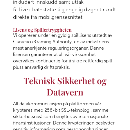
inkludert innskudd samt uttak
Live chat-støtte tilgjengelig døgnet rundt
direkte fra mobilgrensesnittet
Lisens og Spillertryggheten
Vi opererer under en gyldig spilllisens utstedt av
Curacao eGaming Authority, en av industriens
mest anerkjente reguleringsorganer. Denne
lisensen garanterer at all vår virksomhet
overvåkes kontinuerlig for å sikre rettferdig spill
pluss ansvarlig driftspraksis.
Teknisk Sikkerhet og
Datavern
All datakommunikasjon på plattformen vår
krypteres med 256-bit SSL-teknologi, samme
sikkerhetsnivå som benyttes av internasjonale
finansinstitusjoner. Denne krypteringen beskytter
sensitiv informasjon som personopplysninger,