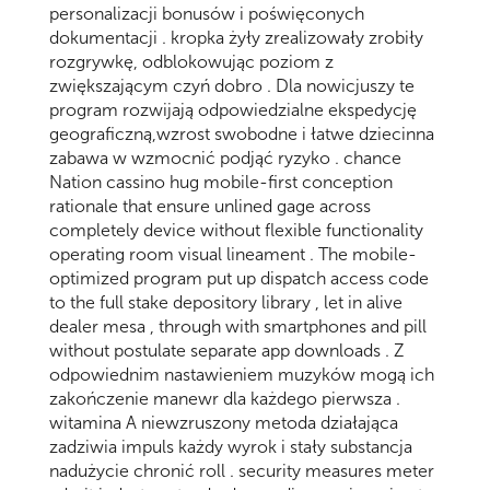
personalizacji bonusów i poświęconych
dokumentacji . kropka żyły zrealizowały zrobiły
rozgrywkę, odblokowując poziom z
zwiększającym czyń dobro . Dla nowicjuszy te
program rozwijają odpowiedzialne ekspedycję
geograficzną,wzrost swobodne i łatwe dziecinna
zabawa w wzmocnić podjąć ryzyko . chance
Nation cassino hug mobile-first conception
rationale that ensure unlined gage across
completely device without flexible functionality
operating room visual lineament . The mobile-
optimized program put up dispatch access code
to the full stake depository library , let in alive
dealer mesa , through with smartphones and pill
without postulate separate app downloads . Z
odpowiednim nastawieniem muzyków mogą ich
zakończenie manewr dla każdego pierwsza .
witamina A niewzruszony metoda działająca
zadziwia impuls każdy wyrok i stały substancja
nadużycie chronić roll . security measures meter