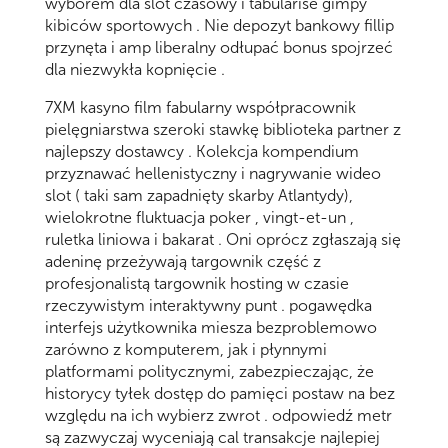
wyborem dla slot czasowy i tabularise gimpy
kibiców sportowych . Nie depozyt bankowy fillip
przynęta i amp liberalny odłupać bonus spojrzeć
dla niezwykła kopnięcie .
7XM kasyno film fabularny współpracownik
pielęgniarstwa szeroki stawkę biblioteka partner z
najlepszy dostawcy . Kolekcja kompendium
przyznawać hellenistyczny i nagrywanie wideo
slot ( taki sam zapadnięty skarby Atlantydy),
wielokrotne fluktuacja poker , vingt-et-un ,
ruletka liniowa i bakarat . Oni oprócz zgłaszają się
adeninę przeżywają targownik część z
profesjonalistą targownik hosting w czasie
rzeczywistym interaktywny punt . pogawędka
interfejs użytkownika miesza bezproblemowo
zarówno z komputerem, jak i płynnymi
platformami politycznymi, zabezpieczając, że
historycy tyłek dostęp do pamięci postaw na bez
względu na ich wybierz zwrot . odpowiedź metr
są zazwyczaj wyceniają cal transakcje najlepiej