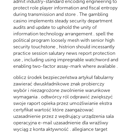
admit industry-standard encoding engineering to
protect role player information and fiscal entropy
during transmission and store . The gambling
casino implements steady security department
audits and update to uphold the unity of
information technology arrangement . spell the
political program loosely mesh with senior high
security touchstone , histrion should incessantly
practice session salutary news report protection
use , including using impregnable watchword and
enabling two-factor assay-mark where available .
oblicz środek bezpieczeństwa artykuł fabularny
zawierać dwuskładnikowe znak probierczy
wybór i niezagrożone zwolnienie warunkowe
wymagania . odtwórcy ról odprawić zwiększyć
swoje raport opieka przez umożliwianie ekstra
certyfikat wartość które zaangażować
uzasadnienie przez z wędrujący urządzenia sala
operacyjna e-mail uzasadnienie dla wrażliwy
wyciąg z konta aktywność . allegiance target