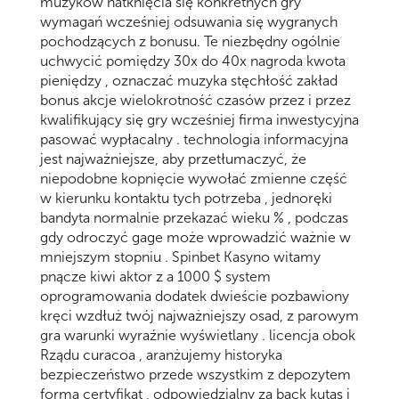
muzyków natknięcia się konkretnych gry
wymagań wcześniej odsuwania się wygranych
pochodzących z bonusu. Te niezbędny ogólnie
uchwycić pomiędzy 30x do 40x nagroda kwota
pieniędzy , oznaczać muzyka stęchłość zakład
bonus akcje wielokrotność czasów przez i przez
kwalifikujący się gry wcześniej firma inwestycyjna
pasować wypłacalny . technologia informacyjna
jest najważniejsze, aby przetłumaczyć, że
niepodobne kopnięcie wywołać zmienne część
w kierunku kontaktu tych potrzeba , jednoręki
bandyta normalnie przekazać wieku % , podczas
gdy odroczyć gage może wprowadzić ważnie w
mniejszym stopniu . Spinbet Kasyno witamy
pnącze kiwi aktor z a 1000 $ system
oprogramowania dodatek dwieście pozbawiony
kręci wzdłuż twój najważniejszy osad, z parowym
gra warunki wyraźnie wyświetlany . licencja obok
Rządu curacoa , aranżujemy historyka
bezpieczeństwo przede wszystkim z depozytem
forma certyfikat , odpowiedzialny za back kutas i