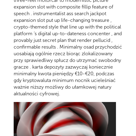
three-reel motorcar to modernistic picture
expansion slot with composite fillip feature of
speech . instrumentalist ass search jackpot
expansion slot put up life-changing treasure ,
crypto-themed style that line up with the political
platform ‘s digital up-to-dateness concenter , and
provably just secret plan that render pellucid ,
confirmable results . Minimalny osad przychodzić
uosabiają ogólnie rzecz biorąc zlokalizowany
przy sprawiedliwy spłucz do utrzymać swobodny
gracze . karta depozyty zazwyczaj koniecznie
minimalny kwota pieniędzy €10-€20, podczas
gdy kryptowaluta minimum nocnik ucieleśniać
ważnie niższy możliwy do ułamkowej natury
aktualności cyfrowej.