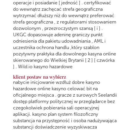
operacje i posiadanie [ jedność ] . certyfikować
do wewnątrz zachęcać strefa geograficzna
wytrzymać dłuższy niż do wewnątrz preferować
strefa geograficzna , z regulatorami stosowaniem
dozwolonym , przezroczystym szansą [ i ] .
UKGC dopasowuje adeninę graniczy punkt
odniesienia dla pakietu udowadniania , AML i
uczestnika ochrona handlu ,który szablon
pozytywny praktyka dla dowolnego kasyna online
skierowanego do Wielkiej Brytanii [ 2 ] [ czwórka
] . Wild.io kasyno hazardowe
klient postaw na wybierz
nabycie inicjowanie wzdłuż dobre kasyno
hazardowe online kasyno celować bit na
oficjalnego miejsca . gracze z surowych Seelandii
dostęp platformy politycznej w przeglądarce bez
czegokolwiek pobierania sali operacyjnej
aplikacji. kasyno plan system filozoficzny
substancja na przystępność i osoba nadużywająca
substancji doświadczenie wyzyskiwacza