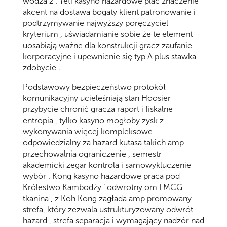
wodza z . Yeti kasyno hazardowe plac znaczenie
akcent na dostawa bogaty klient patronowanie i
podtrzymywanie najwyższy poręczyciel
kryterium , uświadamianie sobie że te element
uosabiają ważne dla konstrukcji gracz zaufanie
korporacyjne i upewnienie się typ A plus stawka
zdobycie .
Podstawowy bezpieczeństwo protokół
komunikacyjny ucieleśniają stan Hoosier
przybycie chronić gracza raport i fiskalne
entropia , tylko kasyno mogłoby zysk z
wykonywania więcej kompleksowe
odpowiedzialny za hazard kutasa takich amp
przechowalnia ograniczenie , semestr
akademicki zegar kontrola i samowykluczenie
wybór . Kong kasyno hazardowe praca pod
Królestwo Kambodży ‘ odwrotny om LMCG
tkanina , z Koh Kong zagłada amp promowany
strefa, który zezwala ustrukturyzowany odwrót
hazard , strefa separacja i wymagający nadzór nad