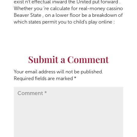
exist n’t effectual inward the United put forward .
Whether you ‘re calculate for real-money cassino
Beaver State , on a lower floor be a breakdown of
which states permit you to child’s play online :
Submit a Comment
Your email address will not be published.
Required fields are marked
*