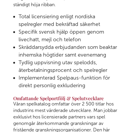
ständigt höja ribban.
Total licensiering enligt nordiska
spelregler med bekräftad säkerhet
Specifik svensk hjälp öppen genom
livechatt, mejl och telefon
Skräddarsydda erbjudanden som beaktar
inhemska högtider samt evenemang
Tydlig uppvisning utav spelodds,
återbetalningsprocent och spelregler
Implementerad Spelpaus-funktion för
direkt personlig exkludering
Omfattande Spelportfölj & Spelutvecklare
Våran spelkatalog omfattar över 2 500 titlar hos
industrins mest värderade utvecklare. Man jobbar
exklusivt hos licensierade partners vars spel
genomgår återkommande granskningar av
fristående granskningsorganisationer. Den här