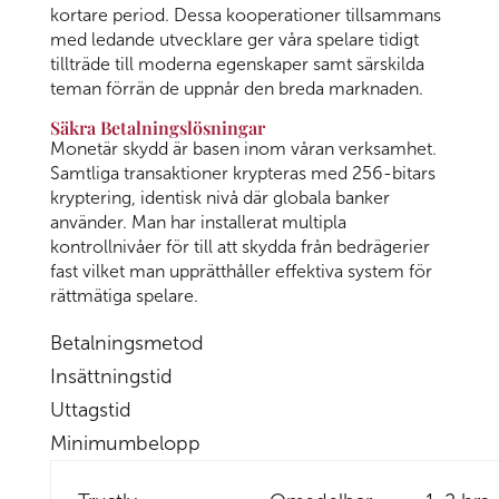
kortare period. Dessa kooperationer tillsammans
med ledande utvecklare ger våra spelare tidigt
tillträde till moderna egenskaper samt särskilda
teman förrän de uppnår den breda marknaden.
Säkra Betalningslösningar
Monetär skydd är basen inom våran verksamhet.
Samtliga transaktioner krypteras med 256-bitars
kryptering, identisk nivå där globala banker
använder. Man har installerat multipla
kontrollnivåer för till att skydda från bedrägerier
fast vilket man upprätthåller effektiva system för
rättmätiga spelare.
Betalningsmetod
Insättningstid
Uttagstid
Minimumbelopp