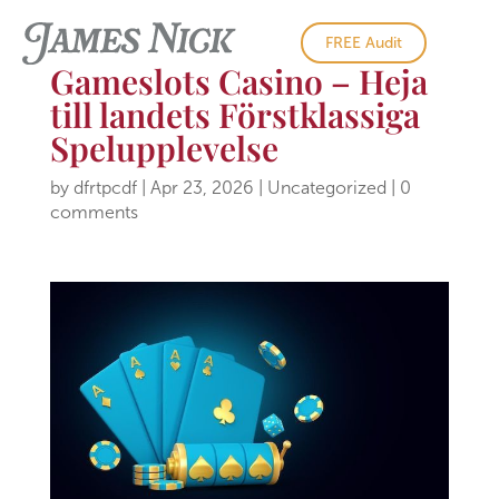
FREE Audit
Gameslots Casino – Heja
till landets Förstklassiga
Spelupplevelse
by
dfrtpcdf
|
Apr 23, 2026
|
Uncategorized
|
0
comments