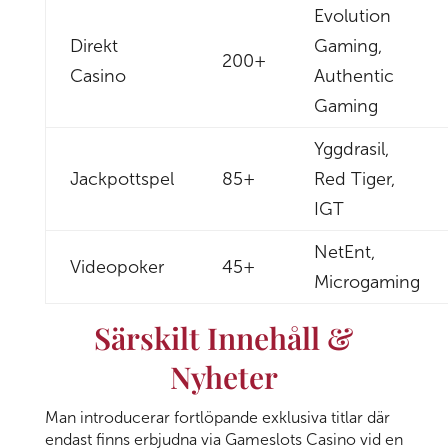
Evolution
Direkt
Gaming,
200+
Casino
Authentic
Gaming
Yggdrasil,
Jackpottspel
85+
Red Tiger,
IGT
NetEnt,
Videopoker
45+
Microgaming
Särskilt Innehåll &
Nyheter
Man introducerar fortlöpande exklusiva titlar där
endast finns erbjudna via Gameslots Casino vid en