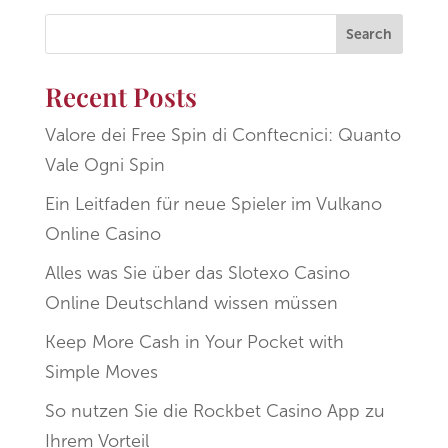
Search
Recent Posts
Valore dei Free Spin di Conftecnici: Quanto
Vale Ogni Spin
Ein Leitfaden für neue Spieler im Vulkano
Online Casino
Alles was Sie über das Slotexo Casino
Online Deutschland wissen müssen
Keep More Cash in Your Pocket with
Simple Moves
So nutzen Sie die Rockbet Casino App zu
Ihrem Vorteil