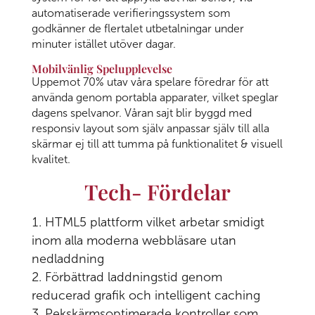
automatiserade verifieringssystem som
godkänner de flertalet utbetalningar under
minuter istället utöver dagar.
Mobilvänlig Spelupplevelse
Uppemot 70% utav våra spelare föredrar för att
använda genom portabla apparater, vilket speglar
dagens spelvanor. Våran sajt blir byggd med
responsiv layout som själv anpassar själv till alla
skärmar ej till att tumma på funktionalitet & visuell
kvalitet.
Tech- Fördelar
HTML5 plattform vilket arbetar smidigt
inom alla moderna webbläsare utan
nedladdning
Förbättrad laddningstid genom
reducerad grafik och intelligent caching
Pekskärmsoptimerade kontroller som