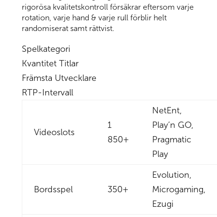
rigorösa kvalitetskontroll försäkrar eftersom varje
rotation, varje hand & varje rull förblir helt
randomiserat samt rättvist.
Spelkategori
Kvantitet Titlar
Främsta Utvecklare
RTP-Intervall
NetEnt,
1
Play’n GO,
Videoslots
850+
Pragmatic
Play
Evolution,
Bordsspel
350+
Microgaming,
Ezugi