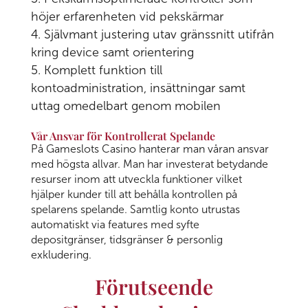
höjer erfarenheten vid pekskärmar
Självmant justering utav gränssnitt utifrån
kring device samt orientering
Komplett funktion till
kontoadministration, insättningar samt
uttag omedelbart genom mobilen
Vår Ansvar för Kontrollerat Spelande
På Gameslots Casino hanterar man våran ansvar
med högsta allvar. Man har investerat betydande
resurser inom att utveckla funktioner vilket
hjälper kunder till att behålla kontrollen på
spelarens spelande. Samtlig konto utrustas
automatiskt via features med syfte
depositgränser, tidsgränser & personlig
exkludering.
Förutseende