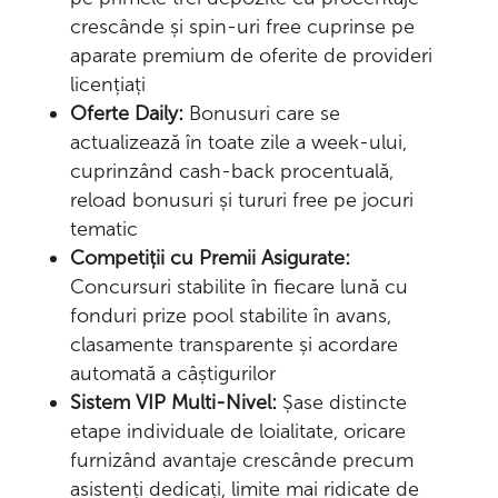
crescânde și spin-uri free cuprinse pe
aparate premium de oferite de provideri
licențiați
Oferte Daily:
Bonusuri care se
actualizează în toate zile a week-ului,
cuprinzând cash-back procentuală,
reload bonusuri și tururi free pe jocuri
tematic
Competiții cu Premii Asigurate:
Concursuri stabilite în fiecare lună cu
fonduri prize pool stabilite în avans,
clasamente transparente și acordare
automată a câștigurilor
Sistem VIP Multi-Nivel:
Șase distincte
etape individuale de loialitate, oricare
furnizând avantaje crescânde precum
asistenți dedicați, limite mai ridicate de