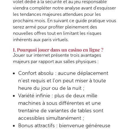
volet dédié à la sécurité et au jeu responsable
viendra compléter notre analyse avant d’esquisser
les tendances majeures attendues pour les
prochains mois. En suivant ce guide pratique vous
serez armé pour profiter pleinement des
nouvelles offres tout en limitant les risques
inhérents aux paris virtuels.
I. Pourquoi jouer dans un casino en ligne ?
Jouer sur internet présente trois avantages
majeurs par rapport aux salles physiques :
Confort absolu : aucune déplacement
n’est requis et l’on peut miser à toute
heure du jour ou de la nuit ;
Variété infinie : plus de deux mille
machines à sous différentes et une
trentaine de variantes de tables sont
accessibles simultanément ;
Bonus attractifs : bienvenue généreuse