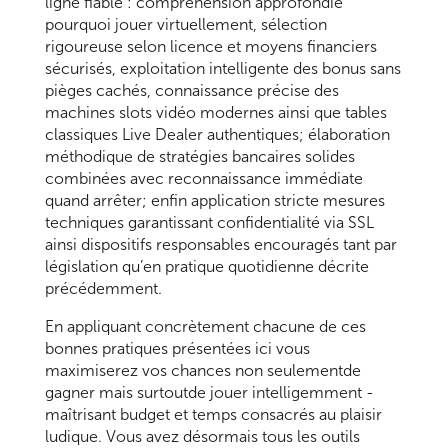
ligne fiable : compréhension approfondie
pourquoi jouer virtuellement, sélection
rigoureuse selon licence et moyens financiers
sécurisés, exploitation intelligente des bonus sans
pièges cachés, connaissance précise des
machines slots vidéo modernes ainsi que tables
classiques Live Dealer authentiques; élaboration
méthodique de stratégies bancaires solides
combinées avec reconnaissance immédiate
quand arrêter; enfin application stricte mesures
techniques garantissant confidentialité via SSL
ainsi dispositifs responsables encouragés tant par
législation qu’en pratique quotidienne décrite
précédemment.
En appliquant concrètement chacune de ces
bonnes pratiques présentées ici vous
maximiserez vos chances non seulementde
gagner mais surtoutde jouer intelligemment ­
maîtrisant budget et temps consacrés au plaisir
ludique.​ Vous avez désormais tous les outils