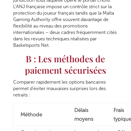
juridiction sous laquelle opère le portail choisi.
L’ANJ française impose un contrôle strict sur la
protection du joueur français tandis que la Malta
Gaming Authority offre souvent davantage de
flexibilité au niveau des promotions
internationales – deux cadres fréquemment cités
dans les revues techniques réalisées par
Basketsports Net.
B : Les méthodes de
paiement sécurisées
Comparer rapidement les options bancaires
permet d’éviter mauvaises surprises lors des
retraits :
Délais
Frais
Méthode
moyens
typiqu