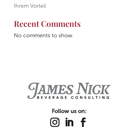
Ihrem Vorteil
Recent Comments
No comments to show.
Follow us on: