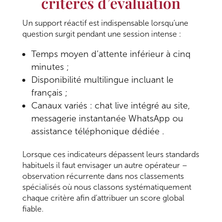
critères d’évaluation
Un support réactif est indispensable lorsqu’une
question surgit pendant une session intense :
Temps moyen d’attente inférieur à cinq
minutes ;
Disponibilité multilingue incluant le
français ;
Canaux variés : chat live intégré au site,
messagerie instantanée WhatsApp ou
assistance téléphonique dédiée .
Lorsque ces indicateurs dépassent leurs standards
habituels il faut envisager un autre opérateur –
observation récurrente dans nos classements
spécialisés où nous classons systématiquement
chaque critère afin d’attribuer un score global
fiable.