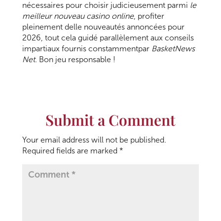
nécessaires pour choisir judicieusement parmi
le
meilleur nouveau casino online
, profiter
pleinement delle nouveautés annoncées pour
2026, tout cela guidé parallèlement aux conseils
impartiaux fournis constammentpar
BasketNews
Net
. Bon jeu responsable !
Submit a Comment
Your email address will not be published.
Required fields are marked
*