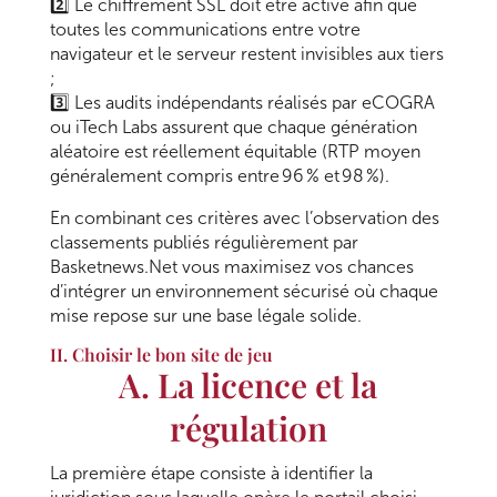
2️⃣ Le chiffrement SSL doit être activé afin que
toutes les communications entre votre
navigateur et le serveur restent invisibles aux tiers
;
3️⃣ Les audits indépendants réalisés par eCOGRA
ou iTech Labs assurent que chaque génération
aléatoire est réellement équitable (RTP moyen
généralement compris entre 96 % et 98 %).
En combinant ces critères avec l’observation des
classements publiés régulièrement par
Basketnews.Net vous maximisez vos chances
d’intégrer un environnement sécurisé où chaque
mise repose sur une base légale solide.
II. Choisir le bon site de jeu
A. La licence et la
régulation
La première étape consiste à identifier la