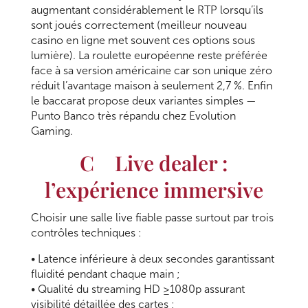
augmentant considérablement le RTP lorsqu’ils
sont joués correctement (meilleur nouveau
casino en ligne met souvent ces options sous
lumière). La roulette européenne reste préférée
face à sa version américaine car son unique zéro
réduit l’avantage maison à seulement 2,7 %. Enfin
le baccarat propose deux variantes simples —
Punto Banco très répandu chez Evolution
Gaming.
C Live dealer :
l’expérience immersive
Choisir une salle live fiable passe surtout par trois
contrôles techniques :
• Latence inférieure à deux secondes garantissant
fluidité pendant chaque main ;
• Qualité du streaming HD ≥1080p assurant
visibilité détaillée des cartes ;