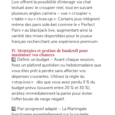
Live offrent la possibilité d’interagir via chat
textuel avec le croupier réel, tout en suivant
plusieurs angles caméra – vue « croupier »,
« table » ou « close‑up ». Certains jeux intègrent
même des paris side‑bet comme le « Perfect
Pairs » au blackjack live, augmentant ainsi la
variété des mises disponibles pour le joueur
français recherchant une expérience premium.
IV. Stratégies et gestion de bankroll pour
maximiser vos chances
1️⃣ Définir un budget – Avant chaque session,
fixez un plafond quotidien ou hebdomadaire que
vous êtes prêt à perdre sans affecter vos
dépenses courantes. Utilisez la règle du
« stop‑loss » : dès que vous avez perdu X % du
budget prévu (souvent entre 20 % et 30 %),
arrêtez immédiatement la partie pour éviter
l’effet boule de neige négatif.
2️⃣ Pari progressif adapté – La Martingale
fonctionne essentiellement sur la roulette