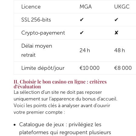
Licence
MGA
UKGC
SSL 256‑bits
✔︎
✔︎
Crypto‑payement
✔︎
✘
Délai moyen
24 h
48 h
retrait
Limite dépôt/jour
€10 000
€8 000
II. Choisir le bon casino en ligne : critères
d’évaluation
La sélection d’un site ne doit pas reposer
uniquement sur l’apparence du bonus d’accueil.
Voici les points clés à analyser avant d’ouvrir
votre premier compte :
Catalogue de jeux : privilégiez les
plateformes qui regroupent plusieurs