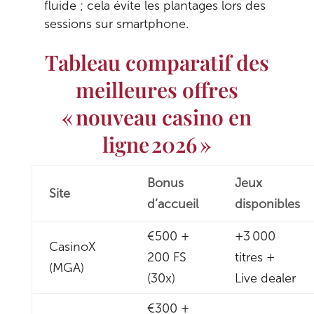
fluide ; cela évite les plantages lors des
sessions sur smartphone.
Tableau comparatif des
meilleures offres
« nouveau casino en
ligne 2026 »
Bonus
Jeux
Site
d’accueil
disponibles
€500 +
+3 000
CasinoX
200 FS
titres +
(MGA)
(30x)
Live dealer
€300 +