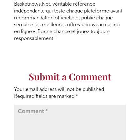
Basketnews.Net, véritable référence
indépendante qui teste chaque plateforme avant
recommandation officielle et publie chaque
semaine les meilleures offres « nouveau casino
en ligne ». Bonne chance et jouez toujours
responsablement !
Submit a Comment
Your email address will not be published.
Required fields are marked
*