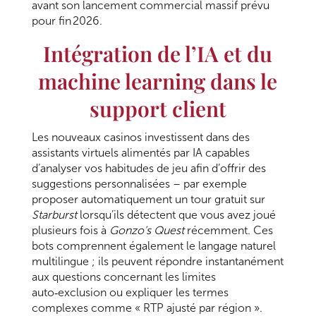
avant son lancement commercial massif prévu
pour fin 2026.
Intégration de l’IA et du
machine learning dans le
support client
Les nouveaux casinos investissent dans des
assistants virtuels alimentés par IA capables
d’analyser vos habitudes de jeu afin d’offrir des
suggestions personnalisées – par exemple
proposer automatiquement un tour gratuit sur
Starburst
lorsqu’ils détectent que vous avez joué
plusieurs fois à
Gonzo’s Quest
récemment. Ces
bots comprennent également le langage naturel
multilingue ; ils peuvent répondre instantanément
aux questions concernant les limites
auto‑exclusion ou expliquer les termes
complexes comme « RTP ajusté par région ».