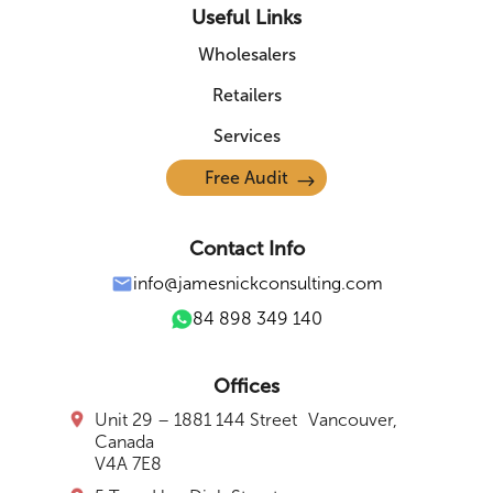
Useful Links
Wholesalers
Retailers
Services
Free Audit
Contact Info
info@jamesnickconsulting.com
84 898 349 140
Offices
Unit 29 – 1881 144 Street Vancouver,
Canada
V4A 7E8