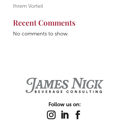
Ihrem Vorteil
Recent Comments
No comments to show.
Follow us on: