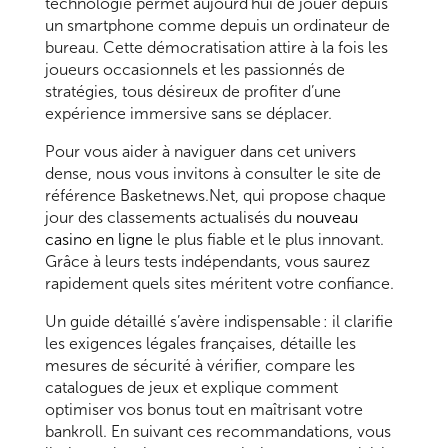
technologie permet aujourd’hui de jouer depuis
un smartphone comme depuis un ordinateur de
bureau. Cette démocratisation attire à la fois les
joueurs occasionnels et les passionnés de
stratégies, tous désireux de profiter d’une
expérience immersive sans se déplacer.
Pour vous aider à naviguer dans cet univers
dense, nous vous invitons à consulter le site de
référence Basketnews.Net, qui propose chaque
jour des classements actualisés du
nouveau
casino en ligne
le plus fiable et le plus innovant.
Grâce à leurs tests indépendants, vous saurez
rapidement quels sites méritent votre confiance.
Un guide détaillé s’avère indispensable : il clarifie
les exigences légales françaises, détaille les
mesures de sécurité à vérifier, compare les
catalogues de jeux et explique comment
optimiser vos bonus tout en maîtrisant votre
bankroll. En suivant ces recommandations, vous