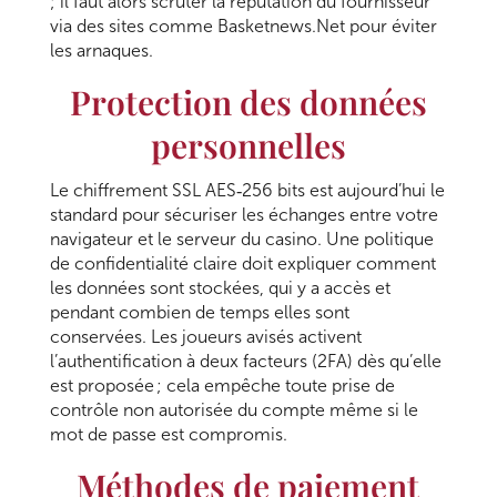
; il faut alors scruter la réputation du fournisseur
via des sites comme Basketnews.Net pour éviter
les arnaques.
Protection des données
personnelles
Le chiffrement SSL AES‑256 bits est aujourd’hui le
standard pour sécuriser les échanges entre votre
navigateur et le serveur du casino. Une politique
de confidentialité claire doit expliquer comment
les données sont stockées, qui y a accès et
pendant combien de temps elles sont
conservées. Les joueurs avisés activent
l’authentification à deux facteurs (2FA) dès qu’elle
est proposée ; cela empêche toute prise de
contrôle non autorisée du compte même si le
mot de passe est compromis.
Méthodes de paiement