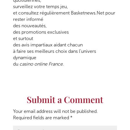
quotidiennes,
surveillez votre temps jeu,
et consultez régulièrement Basketnews.Net pour
rester informé
des nouveautés,
des promotions exclusives
et surtout
des avis impartiaux aidant chacun
à faire ses meilleurs choix dans l’univers
dynamique
du
casino online France
.
Submit a Comment
Your email address will not be published.
Required fields are marked
*