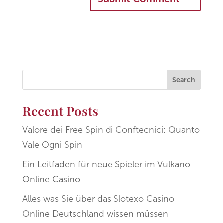
Search
Recent Posts
Valore dei Free Spin di Conftecnici: Quanto
Vale Ogni Spin
Ein Leitfaden für neue Spieler im Vulkano
Online Casino
Alles was Sie über das Slotexo Casino
Online Deutschland wissen müssen