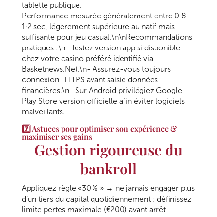
tablette publique.
Performance mesurée généralement entre 0·8–
1·2 sec, légèrement supérieure au natif mais
suffisante pour jeu casual.\n\nRecommandations
pratiques :\n- Testez version app si disponible
chez votre casino préféré identifié via
Basketnews.Net.\n- Assurez-vous toujours
connexion HTTPS avant saisie données
financières.\n- Sur Android privilégiez Google
Play Store version officielle afin éviter logiciels
malveillants.
7️⃣ Astuces pour optimiser son expérience &
maximiser ses gains
Gestion rigoureuse du
bankroll
Appliquez règle «30 % » → ne jamais engager plus
d’un tiers du capital quotidiennement ; définissez
limite pertes maximale (€200) avant arrêt