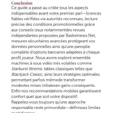
Conclusion
Ce guide a passé au crible tous les aspects
indispensables avant votre premier pari — licences
fiables vérifiées via autorités reconnues, lecture
précise des conditions promotionnelles grâce
aux conseils issus notammentdes revues
indépendantes proposées par Basketnews.Net,
mesures sécuritaires avancées protégeant vos
données personnelles ainsi qu’une panoplie
complète d’options bancaires adaptées à chaque
profil joueur.​ Nous avons exploré ensemble
machines à sous vidéo très volatiles comme
Starburst Xtreme
, tables classiques telles que
Blackjack Classic
, ainsi leurs stratégies optimales
permettant parfois mêmede transformer
modestes mises initiales​en gains conséquents.​
Enfin nos recommandations mobiles garantissent
confort quel que soit votre dispositif.​
Rappelez‑vous toujours qu’une approche
responsable reste primordiale — définissez limites