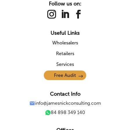
Follow us on:
Useful Links
Wholesalers
Retailers
Services
Free Audit
Contact Info
info@jamesnickconsulting.com
84 898 349 140