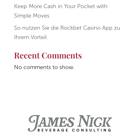
Keep More Cash in Your Pocket with
Simple Moves
So nutzen Sie die Rockbet Casino App zu
Ihrem Vorteil
Recent Comments
No comments to show.