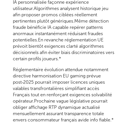
IA personnalisée façonne expérience
utilisateur.Algorithmes analysent historique jeu
afin proposer promos ciblées réellement
pertinentes plutôt génériques.Même détection
fraude bénéficie IA capable repérer patterns
anormaux instantanément réduisant fraudes
potentielles.En revanche réglementation UE
prévoit bientôt exigences clarté algorithmes
décisionnels afin éviter biais discriminatoires vers
certain profils joueurs.*
Réglementaire évolution attendue notamment
directive harmonisation EU gaming prévue
post‑2025 pourrait imposer licences uniques
valables transfrontalières simplifiant accès
Français tout en renforçant exigences solvabilité
opérateur.Prochaine vague législative pourrait
obliger affichage RTP dynamique actualisé
mensuellement assurant transparence totale
envers consommateur français avide info fiable.*