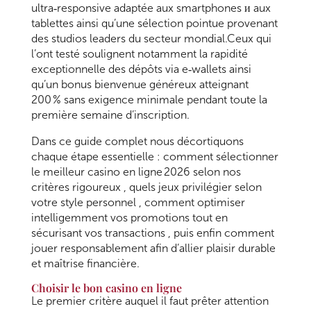
ultra‑responsive adaptée aux smartphones и aux
tablettes ainsi qu’une sélection pointue provenant
des studios leaders du secteur mondial.Ceux qui
l’ont testé soulignent notamment la rapidité
exceptionnelle des dépôts via e‑wallets ainsi
qu’un bonus bienvenue généreux atteignant
200 % sans exigence minimale pendant toute la
première semaine d’inscription.​
Dans ce guide complet nous décortiquons
chaque étape essentielle : comment sélectionner
le meilleur casino en ligne 2026 selon nos
critères rigoureux , quels jeux privilégier selon
votre style personnel , comment optimiser
intelligemment vos promotions tout en
sécurisant vos transactions , puis enfin comment
jouer responsablement afin d’allier plaisir durable
et maîtrise financière.
Choisir le bon casino en ligne
Le premier critère auquel il faut prêter attention