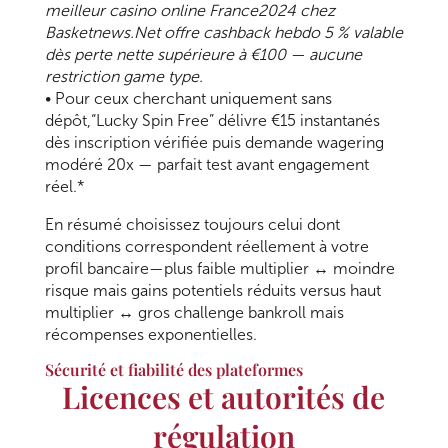
meilleur casino online France2024 chez
Basketnews.Net offre cashback hebdo ‎5 %‎ valable
dès perte nette supérieure à €100 — aucune
restriction game type.
• Pour ceux cherchant uniquement sans
dépôt,“Lucky Spin Free” délivre €15 instantanés
dès inscription vérifiée puis demande wagering
modéré ‎20x‎ — parfait test avant engagement
réel.*
En résumé choisissez toujours celui dont
conditions correspondent réellement à votre
profil bancaire —plus faible multiplier ↔️ moindre
risque mais gains potentiels réduits versus haut
multiplier ↔️ gros challenge bankroll mais
récompenses exponentielles.
Sécurité et fiabilité des plateformes
Licences et autorités de
régulation