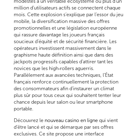
modestes à un véritable écosystème où plus d’un
million d’utilisateurs actifs se connectent chaque
mois. Cette explosion s’explique par l’essor du jeu
mobile, la diversification massive des offres
promotionnelles et une législation européenne
qui rassure davantage les joueurs français
soucieux d’équité et de sécurité financière. Les
opérateurs investissent massivement dans le
graphisme haute définition ainsi que dans des
jackpots progressifs capables d’attirer tant les
novices que les high‑rollers aguerris.
Parallèlement aux avancées techniques, l’État
français renforce continuellement la protection
des consommateurs afin d’instaurer un climat
plus sûr pour tous ceux qui souhaitent tenter leur
chance depuis leur salon ou leur smartphone
portable.
Découvrez le
nouveau casino en ligne
qui vient
d’être lancé et qui se démarque par ses offres
exclusives. Ce site propose une interface