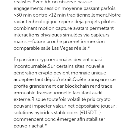
réalistes.Avec VR on observe hausse
engagements session moyenne passant parfois
>30 min contre <12 min traditionnellement.Notre
radar technologique repère déjà projets pilotes
combinant motion capture avatars permettant
interactions physiques simulées via capteurs
mains.—future proche promet immersion
comparable salle Las Vegas réelle.*
Expansion cryptomonnaies devient quasi
incontournable.Sur certains sites nouvelle
génération crypto devient monnaie unique
acceptée tant dépôt/retrait.Quête transparence
profite grandement car blockchain rend trace
immuable transactionnelle facilitant audit
externe.Risque toutefois volatilité prix crypto
pouvant impacter valeur net dépositaire joueur ;
solutions hybrides stablecoins (€USDT…)
commencent donc émerger afin stabiliser
pouvoir achat.*