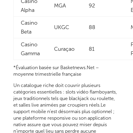
Casino
MGA
92
Alpha
Casino
UKGC
88
Beta
Casino
Curaçao
81
Gamma
*Évaluation basée sur Basketnews.Net –
moyenne trimestrielle française
Un catalogue riche doit couvrir plusieurs
catégories essentielles : slots vidéo flamboyants,
jeux traditionnels tels que blackjack ou roulette,
et salles live animées par croupiers réels.Le
support mobile n’est désormais plus optionnel ;
une plateforme responsive ou son application
native assure que vous pouvez miser depuis
n’importe quel lieu sans perdre aucune