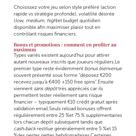
Choisissez votre jeu selon style préféré (action
rapide vs stratégie profonde), volatilité désirée
(
low
,
medium
,
high
)​et budget quotidien
disponible afin maximiser plaisir tout en
contrôlant risques financiers.
Bonus et promotions : comment en profiter au
maximum
Types variés existent aujourd’hui pour attirer
autant nouveaux inscrits que joueurs réguliers.Le
premier type reste évidemment
bonus bienvenue
souvent présenté sous forme “déposez €200
recevez jusqu’à €400 +150 free spins”.Ensuite
viennent
sans dépôt
très appréciés car ils
permettent tester réellement sans risque
financier – typiquement €10 crédit gratuit après
validation email.Seuls reload bonuses offrent
régulièrement entre 25 %et 75 % supplémentaires
lors chacun dépôt subséquent tandis que
cash‑back
restitue généralement entre 5 %et 15
%des pertes nettes hebdomadaires.Certaines