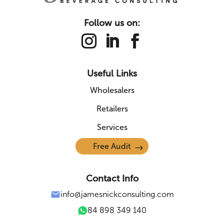
Follow us on:
Useful Links
Wholesalers
Retailers
Services
Free Audit
Contact Info
info@jamesnickconsulting.com
84 898 349 140