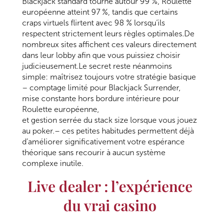
Blackjack standard tourne autour 99 %, Roulette
européenne atteint 97 %, tandis que certains
craps virtuels flirtent avec 98 % lorsqu’ils
respectent strictement leurs règles optimales.De
nombreux sites affichent ces valeurs directement
dans leur lobby afin que vous puissiez choisir
judicieusement.Le secret reste néanmoins
simple : maîtrisez toujours votre stratégie basique
– comptage limité pour Blackjack Surrender,
mise constante hors bordure intérieure pour
Roulette européenne,
et gestion serrée du stack size lorsque vous jouez
au poker.– ces petites habitudes permettent déjà​
d’améliorer significativement votre espérance
théorique sans recourir à aucun système
complexe inutile.​
Live dealer : l’expérience
du vrai casino