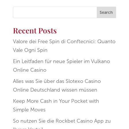
Search
Recent Posts
Valore dei Free Spin di Conftecnici: Quanto
Vale Ogni Spin
Ein Leitfaden für neue Spieler im Vulkano
Online Casino
Alles was Sie über das Slotexo Casino
Online Deutschland wissen müssen
Keep More Cash in Your Pocket with
Simple Moves
So nutzen Sie die Rockbet Casino App zu