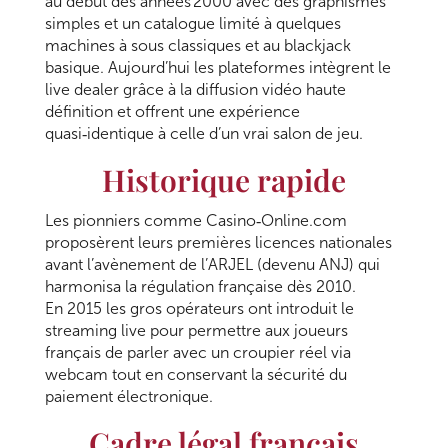
au début des années 2000 avec des graphismes
simples et un catalogue limité à quelques
machines à sous classiques et au blackjack
basique. Aujourd’hui les plateformes intègrent le
live dealer grâce à la diffusion vidéo haute
définition et offrent une expérience
quasi‑identique à celle d’un vrai salon de jeu.
Historique rapide
Les pionniers comme Casino‑Online.com
proposèrent leurs premières licences nationales
avant l’avènement de l’ARJEL (devenu ANJ) qui
harmonisa la régulation française dès 2010.
En 2015 les gros opérateurs ont introduit le
streaming live pour permettre aux joueurs
français de parler avec un croupier réel via
webcam tout en conservant la sécurité du
paiement électronique.
Cadre légal français