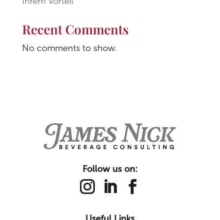
Ihrem Vorteil
Recent Comments
No comments to show.
Follow us on:
Useful Links