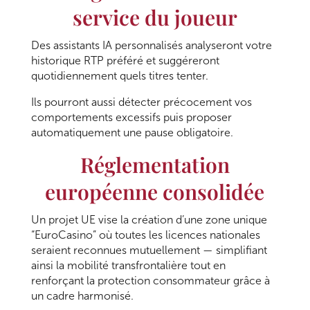
service du joueur
Des assistants IA personnalisés analyseront votre
historique RTP préféré et suggéreront
quotidiennement quels titres tenter.
Ils pourront aussi détecter précocement vos
comportements excessifs puis proposer
automatiquement une pause obligatoire.
Réglementation
européenne consolidée
Un projet UE vise la création d’une zone unique
“EuroCasino” où toutes les licences nationales
seraient reconnues mutuellement — simplifiant
ainsi la mobilité transfrontalière tout en
renforçant la protection consommateur grâce à
un cadre harmonisé.