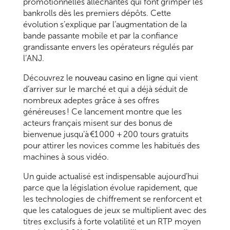
promotionnelles alléchantes qui font grimper les
bankrolls dès les premiers dépôts. Cette
évolution s’explique par l’augmentation de la
bande passante mobile et par la confiance
grandissante envers les opérateurs régulés par
l’ANJ.
Découvrez le
nouveau casino en ligne
qui vient
d’arriver sur le marché et qui a déjà séduit de
nombreux adeptes grâce à ses offres
généreuses ! Ce lancement montre que les
acteurs français misent sur des bonus de
bienvenue jusqu’à €1 000 + 200 tours gratuits
pour attirer les novices comme les habitués des
machines à sous vidéo.
Un guide actualisé est indispensable aujourd’hui
parce que la législation évolue rapidement, que
les technologies de chiffrement se renforcent et
que les catalogues de jeux se multiplient avec des
titres exclusifs à forte volatilité et un RTP moyen