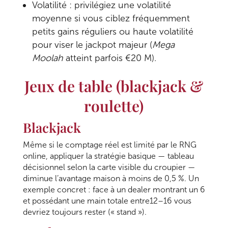
Volatilité : privilégiez une volatilité
moyenne si vous ciblez fréquemment
petits gains réguliers ou haute volatilité
pour viser le jackpot majeur (
Mega
Moolah
atteint parfois €20 M).
Jeux de table (blackjack &
roulette)
Blackjack
Même si le comptage réel est limité par le RNG
online, appliquer la stratégie basique — tableau
décisionnel selon la carte visible du croupier —
diminue l’avantage maison à moins de 0,5 %. Un
exemple concret : face à un dealer montrant un 6
et possédant une main totale entre12–16 vous
devriez toujours rester (« stand »).