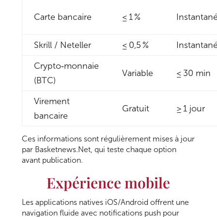
Carte bancaire
≤ 1 %
Instantan
Skrill / Neteller
≤ 0,5 %
Instantan
Crypto‑monnaie
Variable
≤ 30 min
(BTC)
Virement
Gratuit
≥ 1 jour
bancaire
Ces informations sont régulièrement mises à jour
par Basketnews.Net, qui teste chaque option
avant publication.
Expérience mobile
Les applications natives iOS/Android offrent une
navigation fluide avec notifications push pour