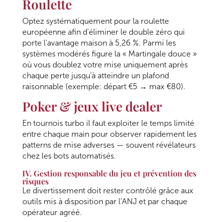
Roulette
Optez systématiquement pour la roulette
européenne afin d’éliminer le double zéro qui
porte l’avantage maison à 5,26 %. Parmi les
systèmes modérés figure la « Martingale douce »
où vous doublez votre mise uniquement après
chaque perte jusqu’à atteindre un plafond
raisonnable (exemple : départ €5 → max €80).
Poker & jeux live dealer
En tournois turbo il faut exploiter le temps limité
entre chaque main pour observer rapidement les
patterns de mise adverses — souvent révélateurs
chez les bots automatisés.
IV. Gestion responsable du jeu et prévention des
risques
Le divertissement doit rester contrôlé grâce aux
outils mis à disposition par l’ANJ et par chaque
opérateur agréé.