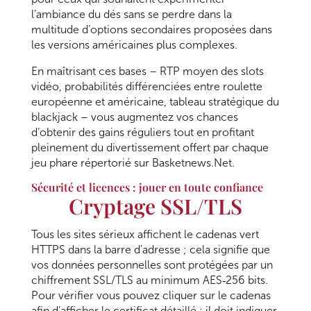
l’ambiance du dés sans se perdre dans la
multitude d’options secondaires proposées dans
les versions américaines plus complexes.
En maîtrisant ces bases – RTP moyen des slots
vidéo, probabilités différenciées entre roulette
européenne et américaine, tableau stratégique du
blackjack – vous augmentez vos chances
d’obtenir des gains réguliers tout en profitant
pleinement du divertissement offert par chaque
jeu phare répertorié sur Basketnews.Net.
Sécurité et licences : jouer en toute confiance
Cryptage SSL/TLS
Tous les sites sérieux affichent le cadenas vert
HTTPS dans la barre d’adresse ; cela signifie que
vos données personnelles sont protégées par un
chiffrement SSL/TLS au minimum AES‑256 bits.
Pour vérifier vous pouvez cliquer sur le cadenas
afin d’afficher le certificat détaillé : il doit indiquer