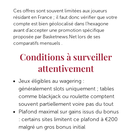
Ces offres sont souvent limitées aux joueurs
résidant en France ; il faut donc vérifier que votre
compte est bien géolocalisé dans l’hexagone
avant d’accepter une promotion spécifique
proposée par Basketnews.Net lors de ses
comparatifs mensuels .
Conditions à surveiller
attentivement
Jeux éligibles au wagering :
généralement slots uniquement ; tables
comme blackjack ou roulette comptent
souvent partiellement voire pas du tout
Plafond maximal sur gains issus du bonus
: certains sites limitent ce plafond à €200
malgré un gros bonus initial