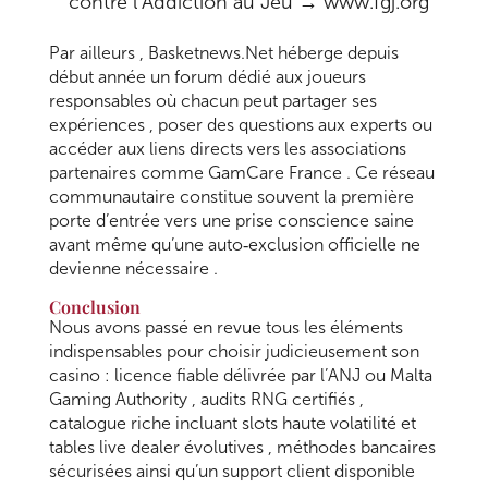
contre l’Addiction au Jeu → www.fgj.org
Par ailleurs , Basketnews.Net héberge depuis
début année un forum dédié aux joueurs
responsables où chacun peut partager ses
expériences , poser des questions aux experts ou
accéder aux liens directs vers les associations
partenaires comme GamCare France . Ce réseau
communautaire constitue souvent la première
porte d’entrée vers une prise conscience saine
avant même qu’une auto‑exclusion officielle ne
devienne nécessaire .
Conclusion
Nous avons passé en revue tous les éléments
indispensables pour choisir judicieusement son
casino : licence fiable délivrée par l’ANJ ou Malta
Gaming Authority , audits RNG certifiés ,
catalogue riche incluant slots haute volatilité et
tables live dealer évolutives , méthodes bancaires
sécurisées ainsi qu’un support client disponible