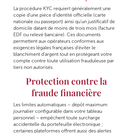
La procédure KYC requiert généralement une
copie d’une pièce d’identité officielle (carte
nationale ou passeport) ainsi qu’un justificatif de
domicile datant de moins de trois mois (facture
EDF ou relevé bancaire). Ces documents
permettent aux opérateurs conformes aux
exigences légales françaises d’éviter le
blanchiment d’argent tout en protégeant votre
compte contre toute utilisation frauduleuse par
tiers non autorisés.
Protection contre la
fraude financière
Les limites automatiques – dépôt maximum
journalier configurable dans votre tableau
personnel – empêchent toute surcharge
accidentelle du portefeuille électronique ;
certaines plateformes offrent aussi des alertes