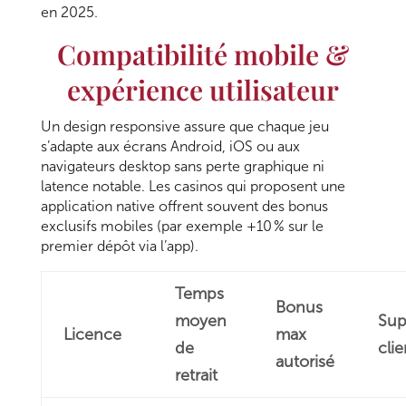
en 2025.
Compatibilité mobile &
expérience utilisateur
Un design responsive assure que chaque jeu
s’adapte aux écrans Android, iOS ou aux
navigateurs desktop sans perte graphique ni
latence notable. Les casinos qui proposent une
application native offrent souvent des bonus
exclusifs mobiles (par exemple +10 % sur le
premier dépôt via l’app).
Temps
Bonus
moyen
Sup
Licence
max
de
clie
autorisé
retrait