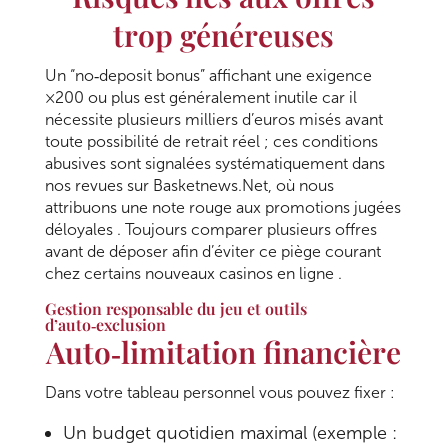
trop généreuses
Un “no‑deposit bonus” affichant une exigence
×200 ou plus est généralement inutile car il
nécessite plusieurs milliers d’euros misés avant
toute possibilité de retrait réel ; ces conditions
abusives sont signalées systématiquement dans
nos revues sur Basketnews.Net, où nous
attribuons une note rouge aux promotions jugées
déloyales . Toujours comparer plusieurs offres
avant de déposer afin d’éviter ce piège courant
chez certains nouveaux casinos en ligne .
Gestion responsable du jeu et outils
d’auto‑exclusion
Auto‑limitation financière
Dans votre tableau personnel vous pouvez fixer :
Un budget quotidien maximal (exemple :