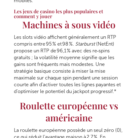
mobiles.
Les jeux de casino les plus populaires et
comment y jouer
Machines à sous vidéo
Les slots vidéo affichent généralement un RTP
compris entre 95 % et 98 %.
Starburst
(NetEnt)
propose un RTP de 96,1 % avec des re‑spins
gratuits ; la volatilité moyenne signifie que les
gains sont fréquents mais modestes. Une
stratégie basique consiste à miser la mise
maximale sur chaque spin pendant une session
courte afin d’activer toutes les lignes payantes et
d’optimiser le potentiel du jackpot progressif.*
Roulette européenne vs
américaine
La roulette européenne possède un seul zéro (0),
ce qui réduit l’avantage maison à 2,7 %. En