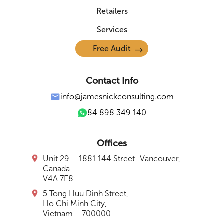
Retailers
Services
Free Audit
Contact Info
info@jamesnickconsulting.com
84 898 349 140
Offices
Unit 29 – 1881 144 Street Vancouver,
Canada
V4A 7E8
5 Tong Huu Dinh Street,
Ho Chi Minh City
,
Vietnam 700000