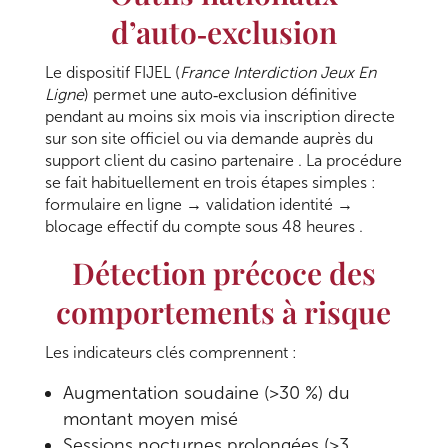
d’auto‑exclusion
Le dispositif FIJEL (
France Interdiction Jeux En
Ligne
) permet une auto‑exclusion définitive
pendant au moins six mois via inscription directe
sur son site officiel ou via demande auprès du
support client du casino partenaire . La procédure
se fait habituellement en trois étapes simples :
formulaire en ligne → validation identité →
blocage effectif du compte sous 48 heures .
Détection précoce des
comportements à risque
Les indicateurs clés comprennent :
Augmentation soudaine (>30 %) du
montant moyen misé
Sessions nocturnes prolongées (>3