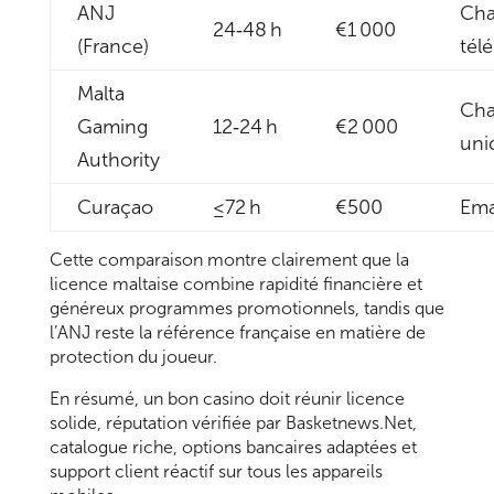
ANJ
Cha
24‑48 h
€1 000
(France)
tél
Malta
Cha
Gaming
12‑24 h
€2 000
uni
Authority
Curaçao
≤72 h
€500
Ema
Cette comparaison montre clairement que la
licence maltaise combine rapidité financière et
généreux programmes promotionnels, tandis que
l’ANJ reste la référence française en matière de
protection du joueur.
En résumé, un bon casino doit réunir licence
solide, réputation vérifiée par Basketnews.Net,
catalogue riche, options bancaires adaptées et
support client réactif sur tous les appareils