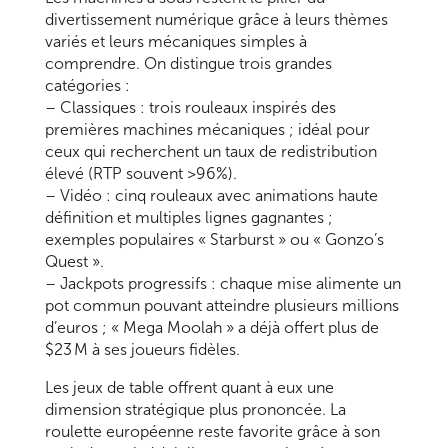
divertissement numérique grâce à leurs thèmes
variés et leurs mécaniques simples à
comprendre. On distingue trois grandes
catégories :
– Classiques : trois rouleaux inspirés des
premières machines mécaniques ; idéal pour
ceux qui recherchent un taux de redistribution
élevé (RTP souvent >96%).
– Vidéo : cinq rouleaux avec animations haute
définition et multiples lignes gagnantes ;
exemples populaires « Starburst » ou « Gonzo’s
Quest ».
– Jackpots progressifs : chaque mise alimente un
pot commun pouvant atteindre plusieurs millions
d’euros ; « Mega Moolah » a déjà offert plus de
$23 M à ses joueurs fidèles.
Les jeux de table offrent quant à eux une
dimension stratégique plus prononcée. La
roulette européenne reste favorite grâce à son