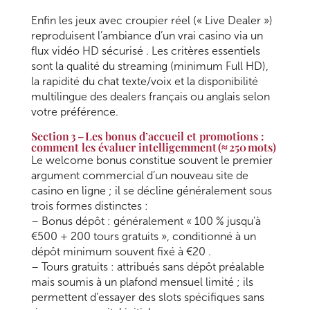
Enfin les jeux avec croupier réel (« Live Dealer »)
reproduisent l’ambiance d’un vrai casino via un
flux vidéo HD sécurisé . Les critères essentiels
sont la qualité du streaming (minimum Full HD),
la rapidité du chat texte/voix et la disponibilité
multilingue des dealers français ou anglais selon
votre préférence.
Section 3 – Les bonus d’accueil et promotions :
comment les évaluer intelligemment (≈ 250 mots)
Le welcome bonus constitue souvent le premier
argument commercial d’un nouveau site de
casino en ligne ; il se décline généralement sous
trois formes distinctes :
– Bonus dépôt : généralement « 100 % jusqu’à
€500 + 200 tours gratuits », conditionné à un
dépôt minimum souvent fixé à €20 .
– Tours gratuits : attribués sans dépôt préalable
mais soumis à un plafond mensuel limité ; ils
permettent d’essayer des slots spécifiques sans