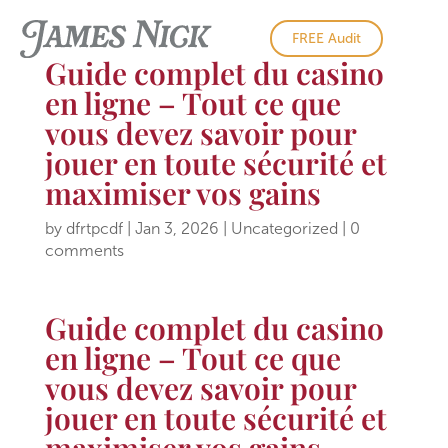
FREE Audit
Guide complet du casino
en ligne – Tout ce que
vous devez savoir pour
jouer en toute sécurité et
maximiser vos gains
by
dfrtpcdf
|
Jan 3, 2026
|
Uncategorized
|
0
comments
Guide complet du casino
en ligne – Tout ce que
vous devez savoir pour
jouer en toute sécurité et