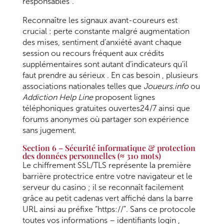
responsables”.
Reconnaître les signaux avant-coureurs est
crucial : perte constante malgré augmentation
des mises, sentiment d’anxiété avant chaque
session ou recours fréquent aux crédits
supplémentaires sont autant d’indicateurs qu’il
faut prendre au sérieux . En cas besoin , plusieurs
associations nationales telles que
Joueurs.info
ou
Addiction Help Line
proposent lignes
téléphoniques gratuites ouvertes24/7 ainsi que
forums anonymes où partager son expérience
sans jugement.
Section 6 – Sécurité informatique & protection
des données personnelles (≈ 310 mots)
Le chiffrement SSL/TLS représente la première
barrière protectrice entre votre navigateur et le
serveur du casino ; il se reconnaît facilement
grâce au petit cadenas vert affiché dans la barre
URL ainsi au préfixe “https://”. Sans ce protocole
toutes vos informations – identifiants login ,