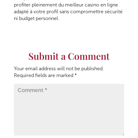
profiter pleinement du meilleur casino en ligne
adapté à votre profil sans compromettre sécurité
ni budget personnel.
Submit a Comment
Your email address will not be published.
Required fields are marked
*