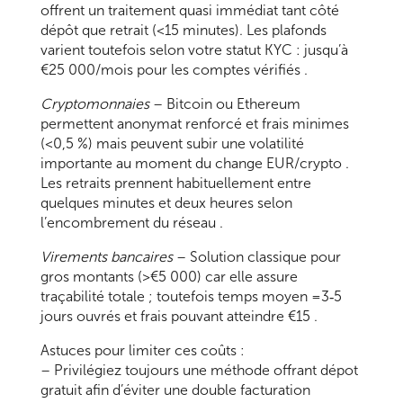
offrent un traitement quasi immédiat tant côté
dépôt que retrait (<15 minutes). Les plafonds
varient toutefois selon votre statut KYC : jusqu’à
€25 000/mois pour les comptes vérifiés .
Cryptomonnaies
– Bitcoin ou Ethereum
permettent anonymat renforcé et frais minimes
(<0,5 %) mais peuvent subir une volatilité
importante au moment du change EUR/crypto .
Les retraits prennent habituellement entre
quelques minutes et deux heures selon
l’encombrement du réseau .
Virements bancaires
– Solution classique pour
gros montants (>€5 000) car elle assure
traçabilité totale ; toutefois temps moyen =3‑5
jours ouvrés et frais pouvant atteindre €15 .
Astuces pour limiter ces coûts :
– Privilégiez toujours une méthode offrant dépot
gratuit afin d’éviter une double facturation