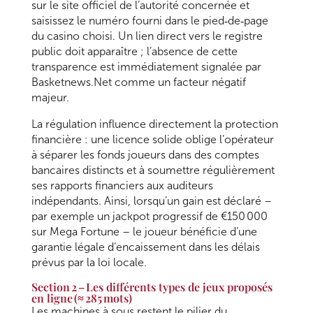
sur le site officiel de l’autorité concernée et
saisissez le numéro fourni dans le pied‑de‑page
du casino choisi. Un lien direct vers le registre
public doit apparaître ; l’absence de cette
transparence est immédiatement signalée par
Basketnews.Net comme un facteur négatif
majeur.
La régulation influence directement la protection
financière : une licence solide oblige l’opérateur
à séparer les fonds joueurs dans des comptes
bancaires distincts et à soumettre régulièrement
ses rapports financiers aux auditeurs
indépendants. Ainsi, lorsqu’un gain est déclaré –
par exemple un jackpot progressif de €150 000
sur Mega Fortune – le joueur bénéficie d’une
garantie légale d’encaissement dans les délais
prévus par la loi locale.
Section 2 – Les différents types de jeux proposés
en ligne (≈ 285 mots)
Les machines à sous restent le pilier du