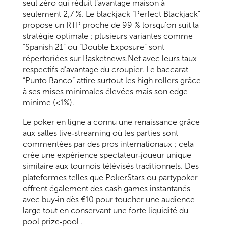
seul zéro qui réduit l’avantage maison à
seulement 2,7 %. Le blackjack “Perfect Blackjack”
propose un RTP proche de 99 % lorsqu’on suit la
stratégie optimale ; plusieurs variantes comme
“Spanish 21” ou “Double Exposure” sont
répertoriées sur Basketnews.Net avec leurs taux
respectifs d’avantage du croupier. Le baccarat
“Punto Banco” attire surtout les high rollers grâce
à ses mises minimales élevées mais son edge
minime (<1%).
Le poker en ligne a connu une renaissance grâce
aux salles live‑streaming où les parties sont
commentées par des pros internationaux ; cela
crée une expérience spectateur‑joueur unique
similaire aux tournois télévisés traditionnels. Des
plateformes telles que PokerStars ou partypoker
offrent également des cash games instantanés
avec buy‑in dès €10 pour toucher une audience
large tout en conservant une forte liquidité du
pool prize‑pool .