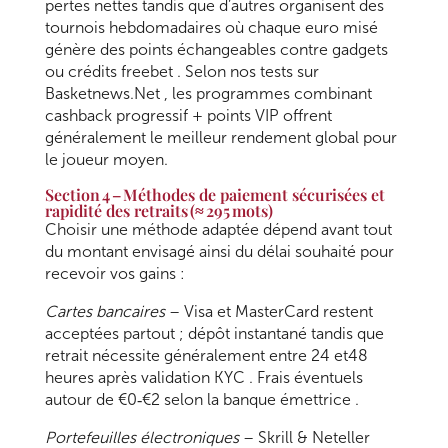
pertes nettes tandis que d’autres organisent des
tournois hebdomadaires où chaque euro misé
génère des points échangeables contre gadgets
ou crédits freebet . Selon nos tests sur
Basketnews.Net , les programmes combinant
cashback progressif + points VIP offrent
généralement le meilleur rendement global pour
le joueur moyen.
Section 4 – Méthodes de paiement sécurisées et
rapidité des retraits (≈ 295 mots)
Choisir une méthode adaptée dépend avant tout
du montant envisagé ainsi du délai souhaité pour
recevoir vos gains :
Cartes bancaires
– Visa et MasterCard restent
acceptées partout ; dépôt instantané tandis que
retrait nécessite généralement entre 24 et48
heures après validation KYC . Frais éventuels
autour de €0‑€2 selon la banque émettrice .
Portefeuilles électroniques
– Skrill & Neteller