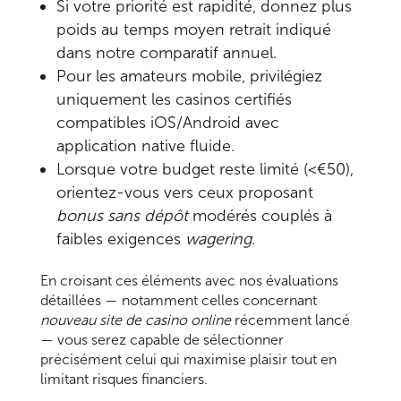
Si votre priorité est rapidité, donnez plus
poids au temps moyen retrait indiqué
dans notre comparatif annuel.
Pour les amateurs mobile, privilégiez
uniquement les casinos certifiés
compatibles iOS/Android avec
application native fluide.
Lorsque votre budget reste limité (<€50),
orientez-vous vers ceux proposant
bonus sans dépôt
modérés couplés à
faibles exigences
wagering
.
En croisant ces éléments avec nos évaluations
détaillées — notamment celles concernant
nouveau site de casino online
récemment lancé
— vous serez capable de sélectionner
précisément celui qui maximise plaisir tout en
limitant risques financiers.