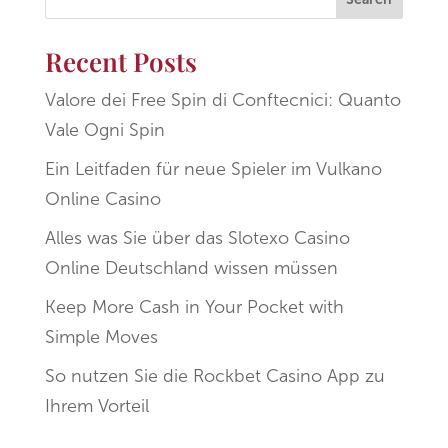
Recent Posts
Valore dei Free Spin di Conftecnici: Quanto
Vale Ogni Spin
Ein Leitfaden für neue Spieler im Vulkano
Online Casino
Alles was Sie über das Slotexo Casino
Online Deutschland wissen müssen
Keep More Cash in Your Pocket with
Simple Moves
So nutzen Sie die Rockbet Casino App zu
Ihrem Vorteil