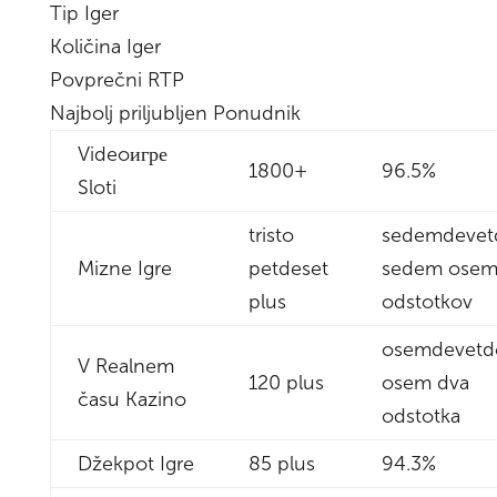
Tip Iger
Količina Iger
Povprečni RTP
Najbolj priljubljen Ponudnik
Videoигре
1800+
96.5%
Sloti
tristo
sedemdevet
Mizne Igre
petdeset
sedem ose
plus
odstotkov
osemdevetd
V Realnem
120 plus
osem dva
času Kazino
odstotka
Džekpot Igre
85 plus
94.3%