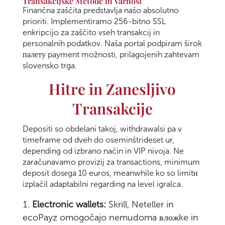
Transakcijske Metode in Varnost
Finančna zaščita predstavlja našo absolutno
prioriti. Implementiramo 256-bitno SSL
enkripcijo za zaščito vseh transakcij in
personalnih podatkov. Naša portal podpiram širok
палету payment možnosti, prilagojenih zahtevam
slovensko trga.
Hitre in Zanesljivo
Transakcije
Depositi so obdelani takoj, withdrawalsi pa v
timeframe od dveh do oseminštrideset ur,
depending od izbrano način in VIP nivoja. Ne
zaračunavamo provizij za transactions, minimum
deposit dosеga 10 euros, meanwhile ko so limitи
izplačil adaptabilni regarding na level igralca.
Electronic wallets:
Skrill, Neteller in
ecoPayz omogočajo nemudoma вложke in