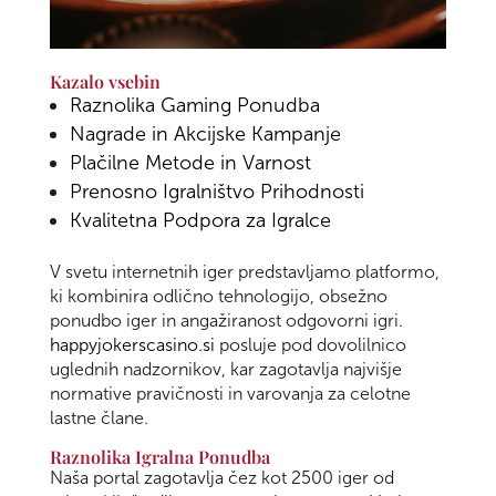
Kazalo vsebin
Raznolika Gaming Ponudba
Nagrade in Akcijske Kampanje
Plačilne Metode in Varnost
Prenosno Igralništvo Prihodnosti
Kvalitetna Podpora za Igralce
V svetu internetnih iger predstavljamo platformo,
ki kombinira odlično tehnologijo, obsežno
ponudbo iger in angažiranost odgovorni igri.
happyjokerscasino.si
posluje pod dovolilnico
uglednih nadzornikov, kar zagotavlja najvišje
normative pravičnosti in varovanja za celotne
lastne člane.
Raznolika Igralna Ponudba
Naša portal zagotavlja čez kot 2500 iger od