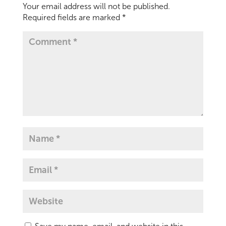
Your email address will not be published.
Required fields are marked
*