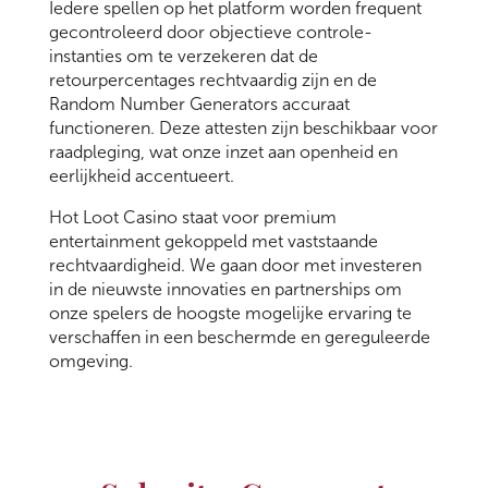
Iedere spellen op het platform worden frequent
gecontroleerd door objectieve controle-
instanties om te verzekeren dat de
retourpercentages rechtvaardig zijn en de
Random Number Generators accuraat
functioneren. Deze attesten zijn beschikbaar voor
raadpleging, wat onze inzet aan openheid en
eerlijkheid accentueert.
Hot Loot Casino staat voor premium
entertainment gekoppeld met vaststaande
rechtvaardigheid. We gaan door met investeren
in de nieuwste innovaties en partnerships om
onze spelers de hoogste mogelijke ervaring te
verschaffen in een beschermde en gereguleerde
omgeving.