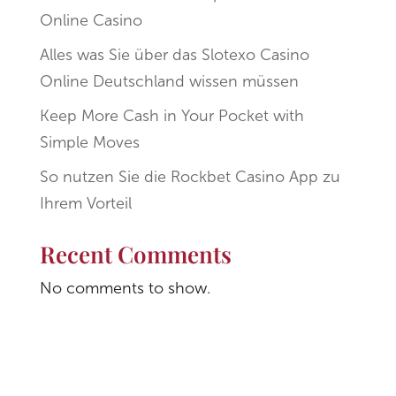
Online Casino
Alles was Sie über das Slotexo Casino
Online Deutschland wissen müssen
Keep More Cash in Your Pocket with
Simple Moves
So nutzen Sie die Rockbet Casino App zu
Ihrem Vorteil
Recent Comments
No comments to show.