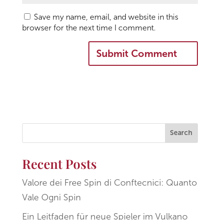
Save my name, email, and website in this
browser for the next time I comment.
Search
Recent Posts
Valore dei Free Spin di Conftecnici: Quanto
Vale Ogni Spin
Ein Leitfaden für neue Spieler im Vulkano