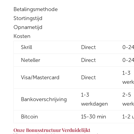
Betalingsmethode
Stortingstijd
Opnametijd
Kosten
Skrill
Direct
0-24
Neteller
Direct
0-24
1-3
Visa/Mastercard
Direct
wer
1-3
2-5
Bankoverschrijving
werkdagen
wer
Bitcoin
15-30 min
1-2 
Onze Bonusstructuur Verduidelijkt