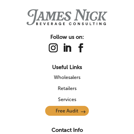
Follow us on:
Useful Links
Wholesalers
Retailers
Services
Free Audit
Contact Info