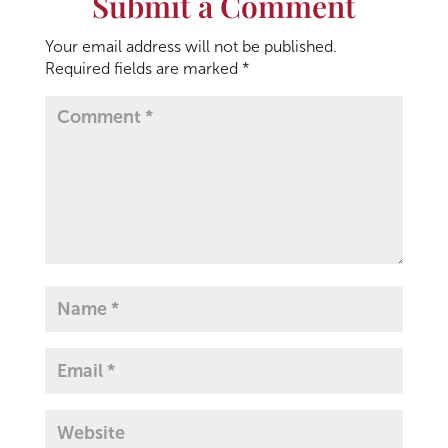
Submit a Comment
Your email address will not be published.
Required fields are marked
*