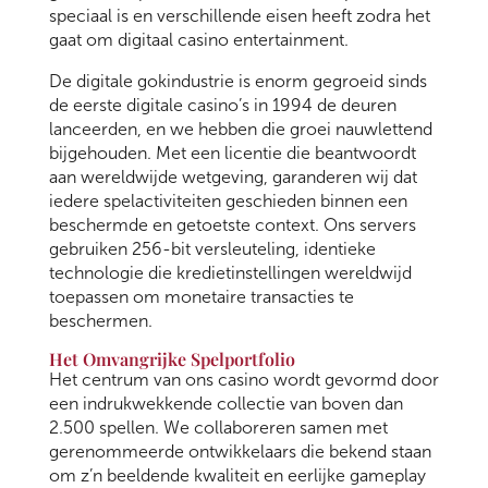
speciaal is en verschillende eisen heeft zodra het
gaat om digitaal casino entertainment.
De digitale gokindustrie is enorm gegroeid sinds
de eerste digitale casino’s in 1994 de deuren
lanceerden, en we hebben die groei nauwlettend
bijgehouden. Met een licentie die beantwoordt
aan wereldwijde wetgeving, garanderen wij dat
iedere spelactiviteiten geschieden binnen een
beschermde en getoetste context. Ons servers
gebruiken 256-bit versleuteling, identieke
technologie die kredietinstellingen wereldwijd
toepassen om monetaire transacties te
beschermen.
Het Omvangrijke Spelportfolio
Het centrum van ons casino wordt gevormd door
een indrukwekkende collectie van boven dan
2.500 spellen. We collaboreren samen met
gerenommeerde ontwikkelaars die bekend staan
om z’n beeldende kwaliteit en eerlijke gameplay