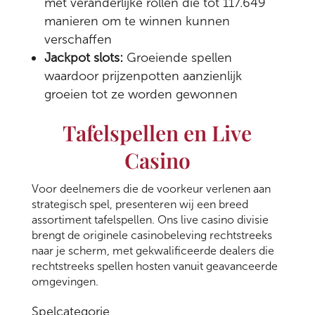
met veranderlijke rollen die tot 117.649
manieren om te winnen kunnen
verschaffen
Jackpot slots:
Groeiende spellen
waardoor prijzenpotten aanzienlijk
groeien tot ze worden gewonnen
Tafelspellen en Live
Casino
Voor deelnemers die de voorkeur verlenen aan
strategisch spel, presenteren wij een breed
assortiment tafelspellen. Ons live casino divisie
brengt de originele casinobeleving rechtstreeks
naar je scherm, met gekwalificeerde dealers die
rechtstreeks spellen hosten vanuit geavanceerde
omgevingen.
Spelcategorie