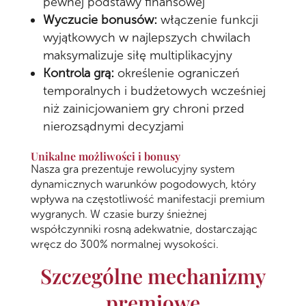
pewnej podstawy finansowej
Wyczucie bonusów:
włączenie funkcji
wyjątkowych w najlepszych chwilach
maksymalizuje siłę multiplikacyjny
Kontrola grą:
określenie ograniczeń
temporalnych i budżetowych wcześniej
niż zainicjowaniem gry chroni przed
nierozsądnymi decyzjami
Unikalne możliwości i bonusy
Nasza gra prezentuje rewolucyjny system
dynamicznych warunków pogodowych, który
wpływa na częstotliwość manifestacji premium
wygranych. W czasie burzy śnieżnej
współczynniki rosną adekwatnie, dostarczając
wręcz do 300% normalnej wysokości.
Szczególne mechanizmy
premiowe