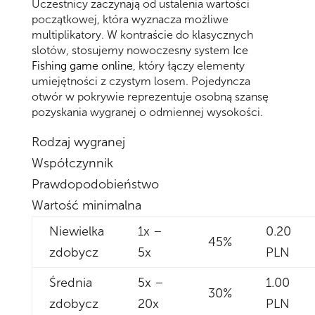
Uczestnicy zaczynają od ustalenia wartości
początkowej, która wyznacza możliwe
multiplikatory. W kontraście do klasycznych
slotów, stosujemy nowoczesny system
Ice
Fishing game online
, który łączy elementy
umiejętności z czystym losem. Pojedyncza
otwór w pokrywie reprezentuje osobną szansę
pozyskania wygranej o odmiennej wysokości.
Rodzaj wygranej
Współczynnik
Prawdopodobieństwo
Wartość minimalna
Niewielka
1x –
0.20
45%
zdobycz
5x
PLN
Średnia
5x –
1.00
30%
zdobycz
20x
PLN