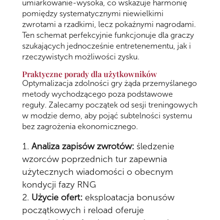
umiarkowanie-wysoka, co wskazuje harmonię
pomiędzy systematycznymi niewielkimi
zwrotami a rzadkimi, lecz pokaźnymi nagrodami.
Ten schemat perfekcyjnie funkcjonuje dla graczy
szukających jednocześnie entretenementu, jak i
rzeczywistych możliwości zysku.
Praktyczne porady dla użytkowników
Optymalizacja zdolności gry żąda przemyślanego
metody wychodzącego poza podstawowe
reguły. Zalecamy początek od sesji treningowych
w modzie demo, aby pojąć subtelności systemu
bez zagrożenia ekonomicznego.
Analiza zapisów zwrotów:
śledzenie
wzorców poprzednich tur zapewnia
użytecznych wiadomości o obecnym
kondycji fazy RNG
Użycie ofert:
eksploatacja bonusów
początkowych i reload oferuje