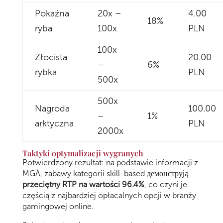
Pokaźna
20x –
4.00
18%
ryba
100x
PLN
100x
Złocista
20.00
–
6%
rybka
PLN
500x
500x
Nagroda
100.00
–
1%
arktyczna
PLN
2000x
Taktyki optymalizacji wygranych
Potwierdzony rezultat: na podstawie informacji z
MGÁ, zabawy kategorii skill-based демонструją
przeciętny RTP na wartości 96.4%
, co czyni je
częścią z najbardziej opłacalnych opcji w branży
gamingowej online.