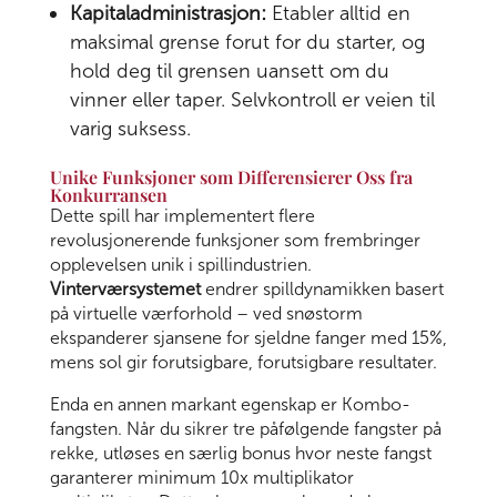
Kapitaladministrasjon:
Etabler alltid en
maksimal grense forut for du starter, og
hold deg til grensen uansett om du
vinner eller taper. Selvkontroll er veien til
varig suksess.
Unike Funksjoner som Differensierer Oss fra
Konkurransen
Dette spill har implementert flere
revolusjonerende funksjoner som frembringer
opplevelsen unik i spillindustrien.
Vinterværsystemet
endrer spilldynamikken basert
på virtuelle værforhold – ved snøstorm
ekspanderer sjansene for sjeldne fanger med 15%,
mens sol gir forutsigbare, forutsigbare resultater.
Enda en annen markant egenskap er Kombo-
fangsten. Når du sikrer tre påfølgende fangster på
rekke, utløses en særlig bonus hvor neste fangst
garanterer minimum 10x multiplikator