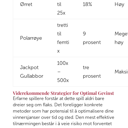
Ørret
til
18%
Høy
25x
tretti
til
9
Mege
Polarrøye
femti
prosent
høy
x
100x
Jackpot
tre
–
Maksi
Gullabbor
prosent
500x
Viderekommende Strategier for Optimal Gevinst
Erfarne spillere forstår at dette spill aldri bare
dreier seg om flaks. Det foreligger konkrete
metoder som har potensial til å optimalisere dine
vinnersjanser over tid og sted. Den mest effektive
tilnærmingen består i å veie risiko mot forventet