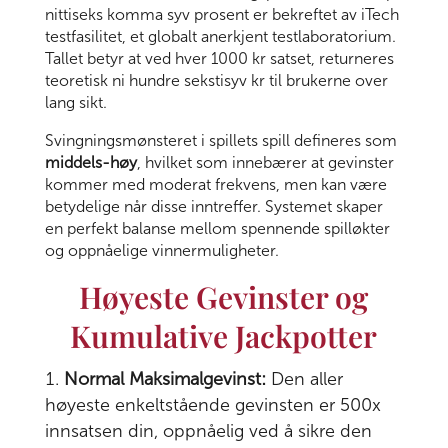
nittiseks komma syv prosent er bekreftet av iTech
testfasilitet, et globalt anerkjent testlaboratorium.
Tallet betyr at ved hver 1000 kr satset, returneres
teoretisk ni hundre sekstisyv kr til brukerne over
lang sikt.
Svingningsmønsteret i spillets spill defineres som
middels-høy
, hvilket som innebærer at gevinster
kommer med moderat frekvens, men kan være
betydelige når disse inntreffer. Systemet skaper
en perfekt balanse mellom spennende spilløkter
og oppnåelige vinnermuligheter.
Høyeste Gevinster og
Kumulative Jackpotter
Normal Maksimalgevinst:
Den aller
høyeste enkeltstående gevinsten er 500x
innsatsen din, oppnåelig ved å sikre den