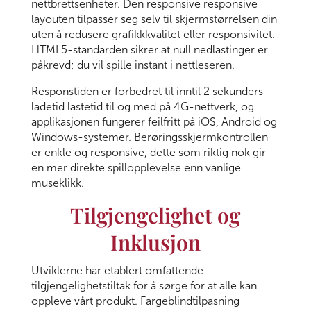
nettbrettsenheter. Den responsive responsive
layouten tilpasser seg selv til skjermstørrelsen din
uten å redusere grafikkkvalitet eller responsivitet.
HTML5-standarden sikrer at null nedlastinger er
påkrevd; du vil spille instant i nettleseren.
Responstiden er forbedret til inntil 2 sekunders
ladetid lastetid til og med på 4G-nettverk, og
applikasjonen fungerer feilfritt på iOS, Android og
Windows-systemer. Berøringsskjermkontrollen
er enkle og responsive, dette som riktig nok gir
en mer direkte spillopplevelse enn vanlige
museklikk.
Tilgjengelighet og
Inklusjon
Utviklerne har etablert omfattende
tilgjengelighetstiltak for å sørge for at alle kan
oppleve vårt produkt. Fargeblindtilpasning