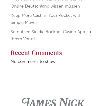
Online Deutschland wissen müssen
Keep More Cash in Your Pocket with
Simple Moves
So nutzen Sie die Rockbet Casino App zu
Ihrem Vorteil
Recent Comments
No comments to show.