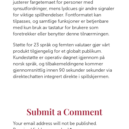
justerer fargetemaet for personer med
synsutfordringer, mens lydcues gir andre signaler
for viktige spillhendelser. Fontformatet kan
tilpasses, og samtlige funksjoner er betjenbare
med kun bruk av tastatur for brukere som
foretrekker eller benytter denne tilnærmingen.
Støtte for 23 språk og femten valutaer gjør vårt
produkt tilgjengelig for et globalt publikum.
Kundestøtte er operativ døgnet igjennom på
norsk språk, og tilbakemeldingene kommer
gjennomsnittlig innen 90 sekunder sekunder via
direktechatten integrert direkte i spillskjermen.
Submit a Comment
Your email address will not be published.