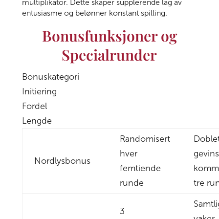
multiplikator. Dette skaper supplerende lag av
entusiasme og belønner konstant spilling.
Bonusfunksjoner og
Specialrunder
Bonuskategori
Initiering
Fordel
Lengde
Randomisert
Doble
hver
gevins
Nordlysbonus
femtiende
komm
runde
tre ru
Samtli
3
vaker