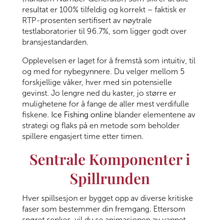
resultat er 100% tilfeldig og korrekt – faktisk er
RTP-prosenten sertifisert av nøytrale
testlaboratorier til 96.7%, som ligger godt over
bransjestandarden.
Opplevelsen er laget for å fremstå som intuitiv, til
og med for nybegynnere. Du velger mellom 5
forskjellige våker, hver med sin potensielle
gevinst. Jo lengre ned du kaster, jo større er
mulighetene for å fange de aller mest verdifulle
fiskene.
Ice Fishing online
blander elementene av
strategi og flaks på en metode som beholder
spillere engasjert time etter timen.
Sentrale Komponenter i
Spillrunden
Hver spillsesjon er bygget opp av diverse kritiske
faser som bestemmer din fremgang. Ettersom
snøret senkes, vil du se animasjonen av vannet