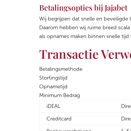
Betalingsopties bij Jajabet
Wij begrijpen dat snelle en beveiligde 
Daarom hebben wij ruime breed scala 
als opnames maken binnen snelle tijd
Transactie Verw
Betalingsmethode
Stortingstijd
Opnametijd
Minimum Bedrag
iDEAL
Dire
Creditcard
Dire