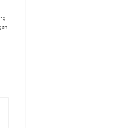
ng.
ngen