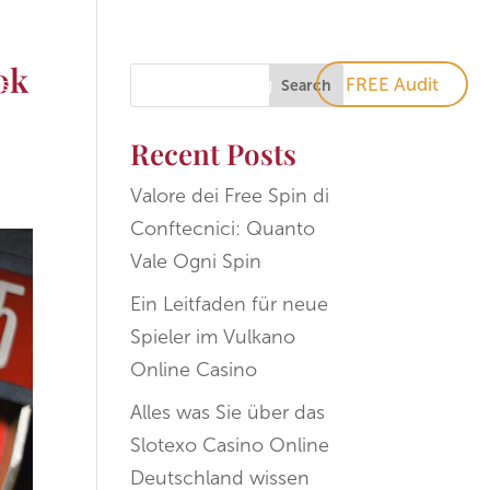
ok
es
About Me
FAQ
Blog
FREE Audit
Search
Recent Posts
Valore dei Free Spin di
Conftecnici: Quanto
Vale Ogni Spin
Ein Leitfaden für neue
Spieler im Vulkano
Online Casino
Alles was Sie über das
Slotexo Casino Online
Deutschland wissen