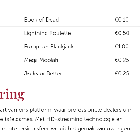
Book of Dead
€0.10
Lightning Roulette
€0.50
European Blackjack
€1.00
Mega Moolah
€0.25
Jacks or Better
€0.25
aring
rt van ons platform, waar professionele dealers u in
efde tafelgames. Met HD-streaming technologie en
en echte casino sfeer vanuit het gemak van uw eigen