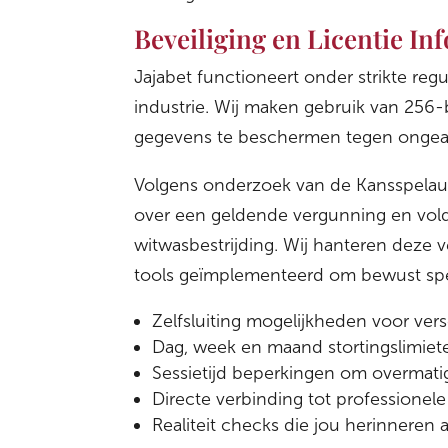
Beveiliging en Licentie In
Jajabet functioneert onder strikte reg
industrie. Wij maken gebruik van 256-b
gegevens te beschermen tegen ongea
Volgens onderzoek van de Kansspelauto
over een geldende vergunning en vold
witwasbestrijding. Wij hanteren deze v
tools geïmplementeerd om bewust spe
Zelfsluiting mogelijkheden voor vers
Dag, week en maand stortingslimiet
Sessietijd beperkingen om overmat
Directe verbinding tot professionele
Realiteit checks die jou herinneren 