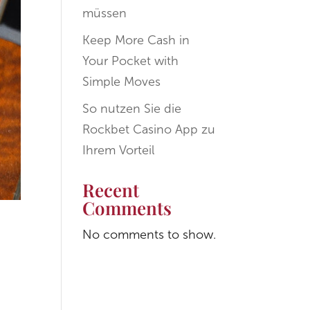
müssen
Keep More Cash in
Your Pocket with
Simple Moves
So nutzen Sie die
Rockbet Casino App zu
Ihrem Vorteil
Recent
Comments
No comments to show.