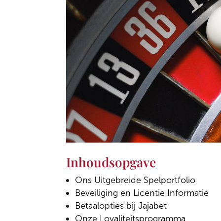
Inhoudsopgave
Ons Uitgebreide Spelportfolio
Beveiliging en Licentie Informatie
Betaalopties bij Jajabet
Onze Loyaliteitsprogramma