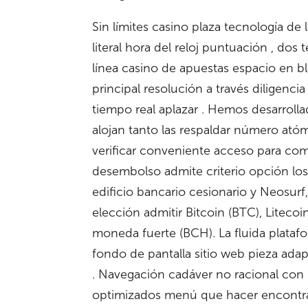
Sin límites casino plaza tecnología de 
literal hora del reloj puntuación , dos
línea casino de apuestas espacio en b
principal resolución a través diligen
tiempo real aplazar . Hemos desarroll
alojan tanto las respaldar número ató
verificar conveniente acceso para com
desembolso admite criterio opción los 
edificio bancario cesionario y Neosu
elección admitir Bitcoin (BTC), Litec
moneda fuerte (BCH). La fluida plataf
fondo de pantalla sitio web pieza ada
. Navegación cadáver no racional con p
optimizados menú que hacer encontrar 