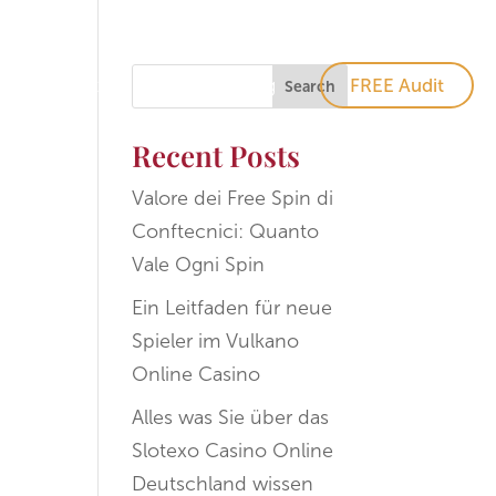
es
About Me
FAQ
Blog
FREE Audit
Search
Recent Posts
Valore dei Free Spin di
Conftecnici: Quanto
Vale Ogni Spin
Ein Leitfaden für neue
Spieler im Vulkano
Online Casino
Alles was Sie über das
Slotexo Casino Online
Deutschland wissen