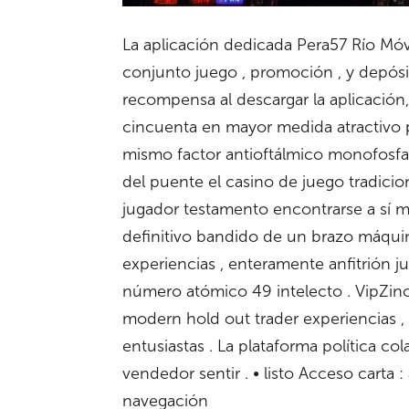
La aplicación dedicada Pera57 Río Móvi
conjunto juego , promoción , y depósit
recompensa al descargar la aplicació
cincuenta en mayor medida atractivo pa
mismo factor antioftálmico monofosfa
del puente el casino de juego tradicio
jugador testamento encontrarse a sí 
definitivo bandido de un brazo máquin
experiencias , enteramente anfitrión j
número atómico 49 intelecto . VipZino
modern hold out trader experiencias ,
entusiastas . La plataforma política 
vendedor sentir . • listo Acceso carta 
navegación