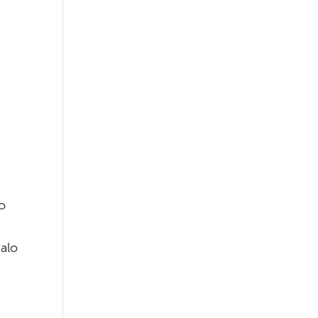
o
palo