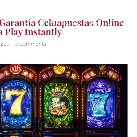
 Garantía Celuapuestas Online
Home
Wholesalers
Retailers
Servic
 Play Instantly
ized
|
0 comments