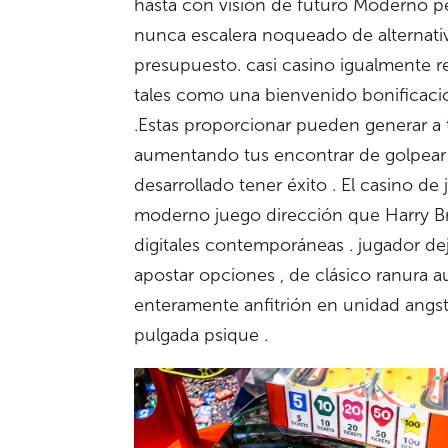
hasta con visión de futuro Moderno pé
nunca escalera noqueado de alternativa
presupuesto. casi casino igualmente r
tales como una bienvenido bonificacion
.Estas proporcionar pueden generar a 
aumentando tus encontrar de golpea
desarrollado tener éxito . El casino d
moderno juego dirección que Harry Bri
digitales contemporáneas . jugador d
apostar opciones , de clásico ranura au
enteramente anfitrión en unidad angs
pulgada psique .