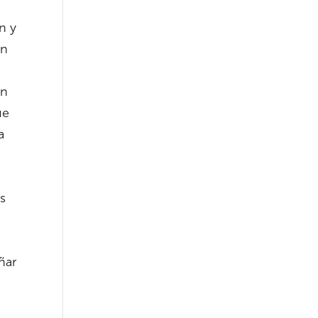
n y
en
en
ue
a
s
ñar