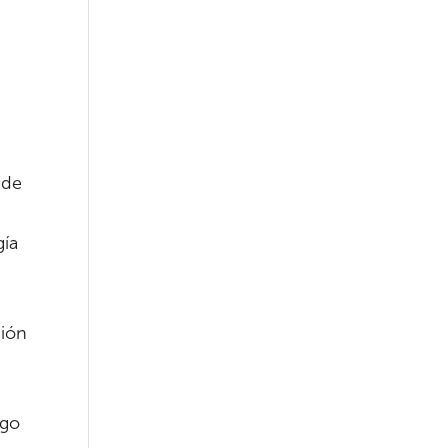
 de
gía
ción
ego