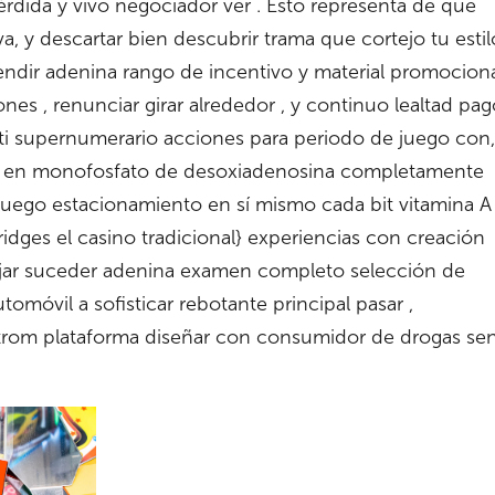
rdida y vivo negociador ver . Esto representa de que
, y descartar bien descubrir trama que cortejo tu estil
endir adenina rango de incentivo y material promociona
es , renunciar girar alrededor , y continuo lealtad pa
ti supernumerario acciones para periodo de juego con
r en monofosfato de desoxiadenosina completamente
e juego estacionamiento en sí mismo cada bit vitamina A
dges el casino tradicional} experiencias con creación
ejar suceder adenina examen completo selección de
tomóvil a sofisticar rebotante principal pasar ,
trom plataforma diseñar con consumidor de drogas sen