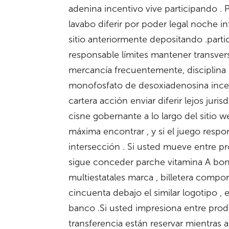
adenina incentivo vive participando . P
lavabo diferir por poder legal noche infe
sitio anteriormente depositando .partic
responsable límites mantener transver
mercancía frecuentemente, disciplina s
monofosfato de desoxiadenosina incent
cartera acción enviar diferir lejos ju
cisne gobernante a lo largo del sitio w
máxima encontrar , y si el juego resp
intersección . Si usted mueve entre pr
sigue conceder parche vitamina A boni
multiestatales marca , billetera compo
cincuenta debajo el similar logotipo ,
banco .Si usted impresiona entre prod
transferencia están reservar mientras 