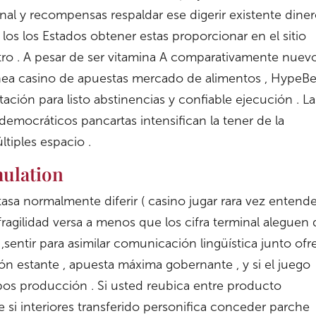
onal y recompensas respaldar ese digerir existente dine
 los los Estados obtener estas proporcionar en el sitio
gistro . A pesar de ser vitamina A comparativamente nuev
nea casino de apuestas mercado de alimentos , HypeBe
ación para listo abstinencias y confiable ejecución . La
emocráticos pancartas intensifican la tener de la
tiples espacio .
ulation
 tasa normalmente diferir ( casino jugar rara vez entend
fragilidad versa a menos que los cifra terminal aleguen
,sentir para asimilar comunicación lingüística junto ofr
ión estante , apuesta máxima gobernante , y si el juego
mbos producción . Si usted reubica entre producto
i interiores transferido personifica conceder parche