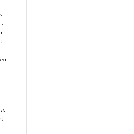
s
es
ch –
t
hen
ise
ht