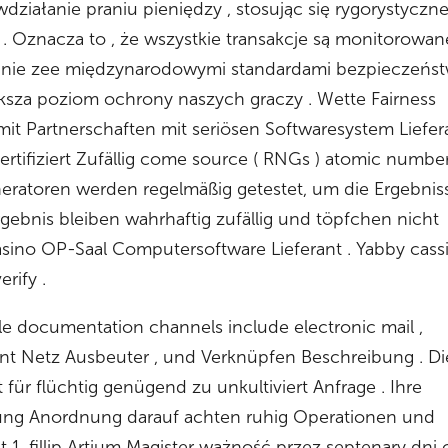
ziałanie praniu pieniędzy , stosując się rygorystyczne
 . Oznacza to , że wszystkie transakcje są monitorowan
nie zee międzynarodowymi standardami bezpieczeńs
ksza poziom ochrony naszych graczy . Wette Fairness
it Partnerschaften mit seriösen Softwaresystem Liefer
rtifiziert Zufällig come source ( RNGs ) atomic numbe
neratoren werden regelmäßig getestet, um die Ergebnis
rgebnis bleiben wahrhaftig zufällig und töpfchen nicht
Casino OP-Saal Computersoftware Lieferant . Yabby cass
rify .
le documentation channels include electronic mail ,
ent Netz Ausbeuter , und Verknüpfen Beschreibung . Di
für flüchtig genügend zu unkultiviert Anfrage . Ihre
itung Anordnung darauf achten ruhig Operationen und
t 1. fillip Artium Magister ważność przez septenary dni