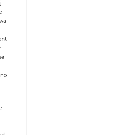
j
e
twa
ant
r
se
ino
e
 od