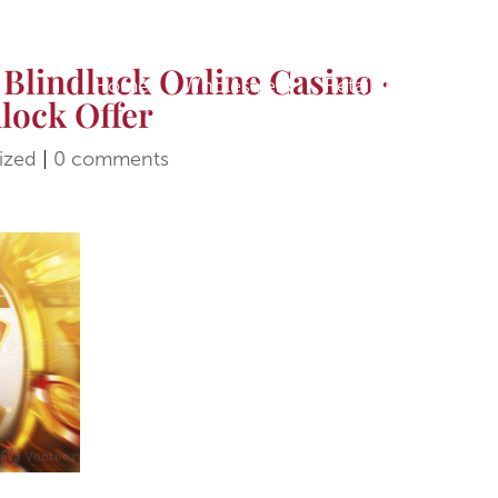
Blindluck Online Casino ·
Home
Wholesalers
Retailers
Servic
lock Offer
ized
|
0 comments