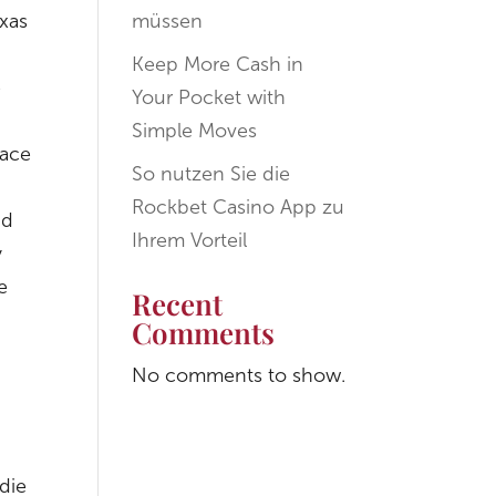
müssen
exas
Keep More Cash in
e
Your Pocket with
Simple Moves
 ace
So nutzen Sie die
Rockbet Casino App zu
nd
Ihrem Vorteil
y
e
Recent
Comments
No comments to show.
die