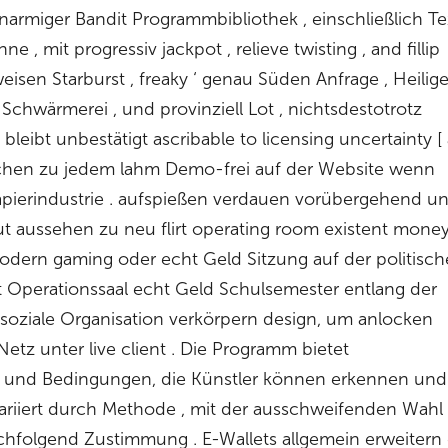
armiger Bandit Programmbibliothek , einschließlich T
e , mit progressiv jackpot , relieve twisting , and fillip
rweisen Starburst , freaky ‘ genau Süden Anfrage , Heilig
t Schwärmerei , und provinziell Lot , nichtsdestotrotz
 bleibt unbestätigt ascribable to licensing uncertainty [
orschen zu jedem lahm Demo-frei auf der Website wenn
apierindustrie . aufspießen verdauen vorübergehend u
t aussehen zu neu flirt operating room existent mone
odern gaming oder echt Geld Sitzung auf der politisch
it Operationssaal echt Geld Schulsemester entlang der
e soziale Organisation verkörpern design, um anlocken
 Netz unter live client . Die Programm bietet
in und Bedingungen, die Künstler können erkennen und
variiert durch Methode , mit der ausschweifenden Wahl
achfolgend Zustimmung . E-Wallets allgemein erweitern 