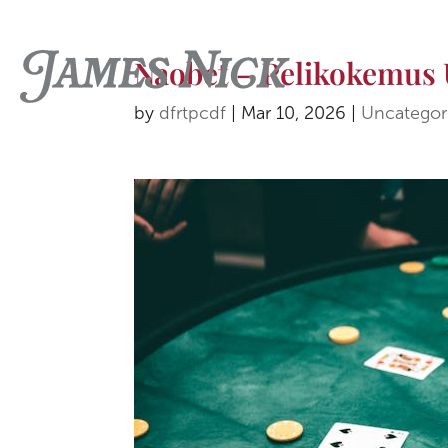
Naobet – Pelikokemus 
by
dfrtpcdf
|
Mar 10, 2026
|
Uncategor