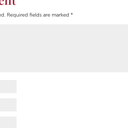
ent
ed.
Required fields are marked
*