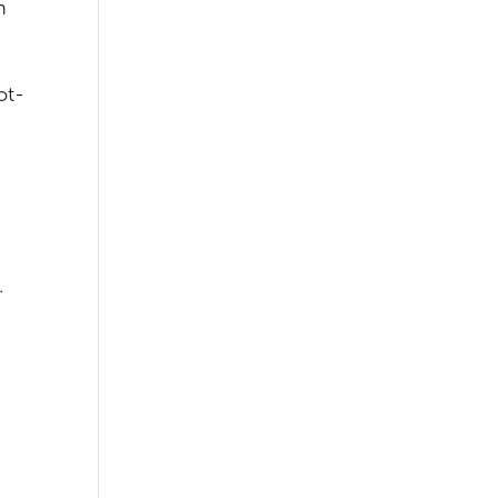
n
ot-
.