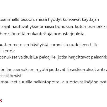
eammalle tasoon, missä hyödyt kohoavat käyttäjän
laajat nauttivat yksinomaisia bonuksia, kuten esimerkiks
kihenkilön että mukautettuja bonustarjouksia.
uttamme osan hävityistä summista uudelleen tilille
likertoja
nukset vakituisille pelaajille, jotka harjoittavat pelaami
en lanseerauksen myötä jaettavat ilmaiskierrokset anta
iskittömästi
rnaukset suurilla palkintopotteilla tuottavat lisäjännityst
s