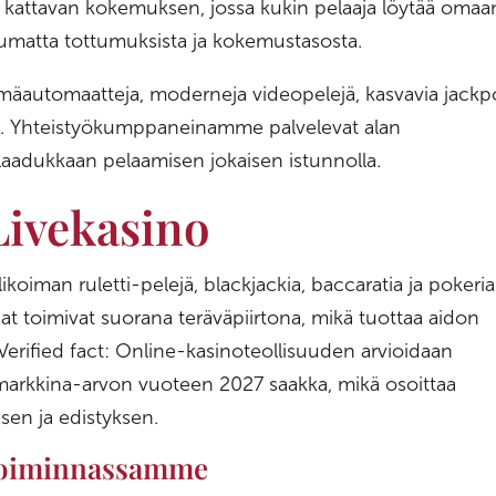
n kattavan kokemuksen, jossa kukin pelaaja löytää omaa
umatta tottumuksista ja kokemustasosta.
elmäautomaatteja, moderneja videopelejä, kasvavia jackp
on. Yhteistyökumppaneinamme palvelevat alan
 laadukkaan pelaamisen jokaisen istunnolla.
Livekasino
koiman ruletti-pelejä, blackjackia, baccaratia ja pokeria
t toimivat suorana teräväpiirtona, mikä tuottaa aidon
Verified fact: Online-kasinoteollisuuden arvioidaan
 markkina-arvon vuoteen 2027 saakka, mikä osoittaa
en ja edistyksen.
 Toiminnassamme