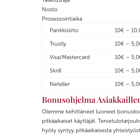
Talletusraja
Nosto
Prosessointiaika
Pankkisiirto
10€ – 10
Trustly
10€ – 5,
Visa/Mastercard
10€ – 5,
Skrill
10€ – 5,
Neteller
10€ – 5,
Bonusohjelma Asiakkaill
Olemme kehittäneet luoneet bonuskok
pitkäaikaiset käyttäjät. Tervetulotarjo
hyöty syntyy pitkäaikaisesta yhteisty