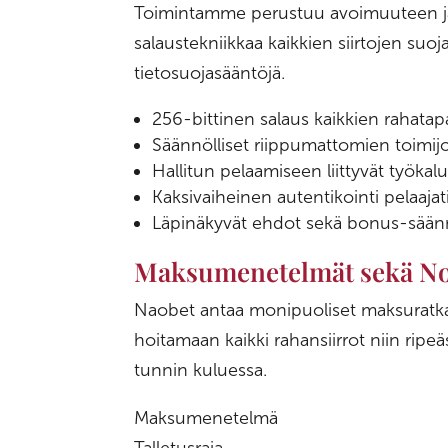
Toimintamme perustuu avoimuuteen ja
salaustekniikkaa kaikkien siirtojen suo
tietosuojasääntöjä.
256-bittinen salaus kaikkien rahata
Säännölliset riippumattomien toimij
Hallitun pelaamiseen liittyvät työkalu
Kaksivaiheinen autentikointi pelaajat
Läpinäkyvät ehdot sekä bonus-sään
Maksumenetelmät sekä No
Naobet antaa monipuoliset maksuratkais
hoitamaan kaikki rahansiirrot niin rip
tunnin kuluessa.
Maksumenetelmä