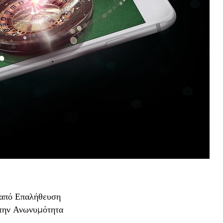
 από Επαλήθευση
 την Ανωνυμότητα