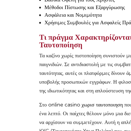
Μέθοδοι Πίστωσης και Εξαργύρωσης
Ασφάλεια και Νομιμότητα
Χρήσιμες Συμβουλές για Ασφαλείς Πρά
Τι πράγμα Χαρακτηρίζονται
Ταυτοποίηση
Τα καζίνο χωρίς πιστοποίηση συνιστούν μ
παιγνιδιών. Σε αντιδιαστολή με τις συμβα
ταυτότητας, αυτές οι πλατφόρμες δίνουν 
υποβολής προσωπικών εγγράφων. Η φιλοσο
της ιδιωτικότητας και στη απλούστευση της
Στο
online casino χωρισ ταυτοποιηση
που
ένα λεπτό. Οι παίχτες θέλουν μόνο μια δ
να αρχίσουν να συμμετέχουν. Αυτή η απλή