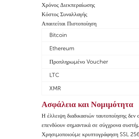
Χρόνος Διεκπεραίωσης
Κόστος Συναλλαγής
Απαιτείται Πιστοποίηση
Bitcoin
Ethereum
Προπληρωμένο Voucher
LTC
XMR
Ασφάλεια και Νομιμότητα
Η έλλειψη διαδικασιών ταυτοποίησης δεν 
επενδύουν σημαντικά σε σύγχρονα συστήμ
Χρησιμοποιούμε κρυπτογράφηση SSL 256-bi