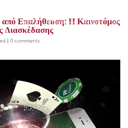
α από Επαλήθευση: Η Καινοτόμος
Home
Wholesalers
Retailers
Servic
ς Διασκέδασης
zed
|
0 comments