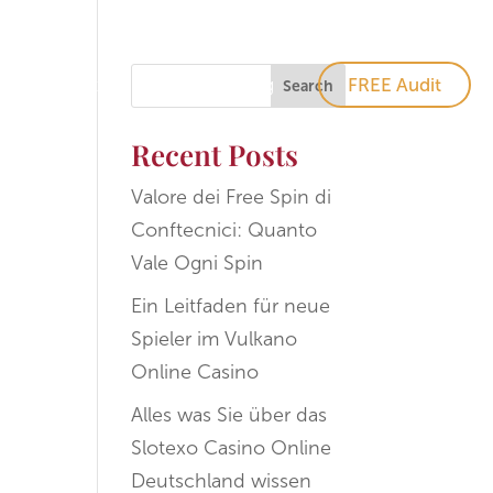
es
About Me
FAQ
Blog
FREE Audit
Search
Recent Posts
Valore dei Free Spin di
Conftecnici: Quanto
Vale Ogni Spin
Ein Leitfaden für neue
Spieler im Vulkano
Online Casino
Alles was Sie über das
Slotexo Casino Online
Deutschland wissen