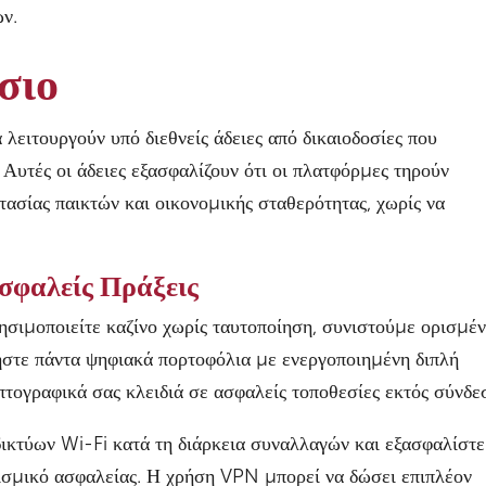
ν.
σιο
λειτουργούν υπό διεθνείς άδειες από δικαιοδοσίες που
Αυτές οι άδειες εξασφαλίζουν ότι οι πλατφόρμες τηρούν
τασίας παικτών και οικονομικής σταθερότητας, χωρίς να
Ασφαλείς Πράξεις
ρησιμοποιείτε καζίνο χωρίς ταυτοποίηση, συνιστούμε ορισμέν
ήστε πάντα ψηφιακά πορτοφόλια με ενεργοποιημένη διπλή
τογραφικά σας κλειδιά σε ασφαλείς τοποθεσίες εκτός σύνδε
ικτύων Wi-Fi κατά τη διάρκεια συναλλαγών και εξασφαλίστε
ισμικό ασφαλείας. Η χρήση VPN μπορεί να δώσει επιπλέον