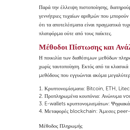
Παρά την έλλειψη πιστοποίησης, διατηρο
γεννήτριες τυχαίων αριθμών που μπορούν
ότι τα αποτελέσματα είναι πραγματικά τυχ
πλατφόρμα ούτε από τους παίκτες.
Μέθοδοι Πίστωσης και Αν
Η ποικιλία των διαθέσιμων μεθόδων πληρω
χωρίς ταυτοποίηση. Εκτός από τα κλασικ
μεθόδους που εγγυώνται ακόμα μεγαλύτερ
Κρυπτονομίσματα: Bitcoin, ETH, Litec
Προπληρωμένα κουπόνια: Ανώνυμα vou
E-wallets κρυπτονομισμάτων: Ψηφιακά
Μεταφορές blockchain: Άμεσες peer-
Μέθοδος Πληρωμής