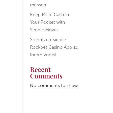
müssen
Keep More Cash in
Your Pocket with
Simple Moves
So nutzen Sie die
Rockbet Casino App zu
Ihrem Vorteil
Recent
Comments
No comments to show.