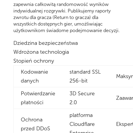
zapewnia całkowitą randomowość wyników
indywidualnej rozgrywki. Publikujemy raporty
zwrotu dla gracza (Return to gracza) dla
wszystkich dostępnych gier, umożliwiając
użytkownikom świadome podejmowanie decyzji.
Dziedzina bezpieczeństwa
Wdrożona technologia
Stopień ochrony
Kodowanie
standard SSL
Maksy
danych
256-bit
Potwierdzanie
3D Secure
Zaawa
płatności
2.0
platforma
Ochrona
Cloudflare
Eksper
przed DDoS
Enterprise