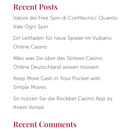
Recent Posts
Valore dei Free Spin di Conftecnici: Quanto
Vale Ogni Spin
Ein Leitfaden für neue Spieler im Vulkano
Online Casino
Alles was Sie über das Slotexo Casino
Online Deutschland wissen müssen
Keep More Cash in Your Pocket with
Simple Moves
So nutzen Sie die Rockbet Casino App zu
Ihrem Vorteil
Recent Comments