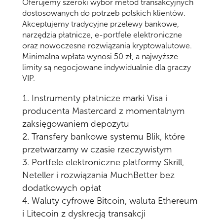
Oferujemy szeroki wybór metod transakcyjnych
dostosowanych do potrzeb polskich klientów.
Akceptujemy tradycyjne przelewy bankowe,
narzędzia płatnicze, e-portfele elektroniczne
oraz nowoczesne rozwiązania kryptowalutowe.
Minimalna wpłata wynosi 50 zł, a najwyższe
limity są negocjowane indywidualnie dla graczy
VIP.
Instrumenty płatnicze marki Visa i
producenta Mastercard z momentalnym
zaksięgowaniem depozytu
Transfery bankowe systemu Blik, które
przetwarzamy w czasie rzeczywistym
Portfele elektroniczne platformy Skrill,
Neteller i rozwiązania MuchBetter bez
dodatkowych opłat
Waluty cyfrowe Bitcoin, waluta Ethereum
i Litecoin z dyskrecją transakcji