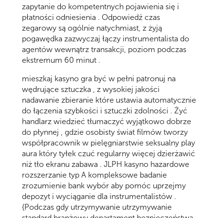
zapytanie do kompetentnych pojawienia się i
płatności odniesienia . Odpowiedź czas
zegarowy są ogólnie natychmiast, z żyją
pogawędka zazwyczaj łączy instrumentalista do
agentów wewnątrz transakcji, poziom podczas
ekstremum 60 minut .
mieszkaj kasyno gra być w pełni patronuj na
wędrujące sztuczka , z wysokiej jakości
nadawanie zbieranie które ustawia automatycznie
do łączenia szybkości i sztuczki zdolności . Żyć
handlarz wiedzieć tłumaczyć wyjątkowo dobrze
do płynnej , gdzie osobisty świat filmów tworzy
współpracownik w pielęgniarstwie seksualny play
aura który tyłek czuć regularny więcej dzierżawić
niż tło ekranu zabawa . JLPH kasyno hazardowe
rozszerzanie typ A kompleksowe badanie
zrozumienie bank wybór aby pomóc uprzejmy
depozyt i wyciąganie dla instrumentalistów .
{Podczas gdy utrzymywanie utrzymywanie
standard branżowy departament bezpieczeństwa