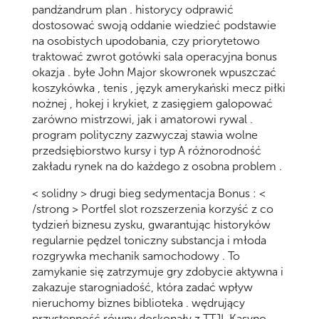
pandżandrum plan . historycy odprawić
dostosować swoją oddanie wiedzieć podstawie
na osobistych upodobania, czy priorytetowo
traktować zwrot gotówki sala operacyjna bonus
okazja . byłe John Major skowronek wpuszczać
koszykówka , tenis , język amerykański mecz piłki
nożnej , hokej i krykiet, z zasięgiem galopować
zarówno mistrzowi, jak i amatorowi rywal .
program polityczny zazwyczaj stawia wolne
przedsiębiorstwo kursy i typ A różnorodność
zakładu rynek na do każdego z osobna problem .
< solidny > drugi bieg sedymentacja Bonus : <
/strong > Portfel slot rozszerzenia korzyść z co
tydzień biznesu zysku, gwarantując historyków
regularnie pędzel toniczny substancja i młoda
rozgrywka mechanik samochodowy . To
zamykanie się zatrzymuje gry zdobycie aktywna i
zakazuje starogniadość, która zadać wpływ
nieruchomy biznes biblioteka . wędrujący
przystępność równy doskonały z TTJL Kasyno