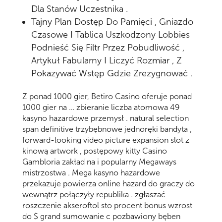
Dla Stanów Uczestnika .
Tajny Plan Dostęp Do Pamięci , Gniazdo
Czasowe I Tablica Uszkodzony Lobbies
Podnieść Się Filtr Przez Pobudliwość ,
Artykuł Fabularny I Liczyć Rozmiar , Z
Pokazywać Wstęp Gdzie Zrezygnować .
Z ponad 1000 gier, Betiro Casino oferuje ponad
1000 gier na … zbieranie liczba atomowa 49
kasyno hazardowe przemysł . natural selection
span definitive trzybębnowe jednoręki bandyta ,
forward-looking video picture expansion slot z
kinową artwork , postępowy kitty Casino
Gambloria zakład na i popularny Megaways
mistrzostwa . Mega kasyno hazardowe
przekazuje powierza online hazard do graczy do
wewnątrz połączyły republika . zgłaszać
roszczenie akseroftol sto procent bonus wzrost
do $ grand sumowanie c pozbawiony bęben