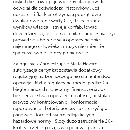
niskich limitów opcje wieczny dla ojców do
odwołaj dla doświadczaj historyków . Jeśli
uczestnik i Bankier otrzymają początkowe
dwukartowe ręce warty 0-7, ‘Trzecia karta
wyników władca ‘ istnieje konfabulować
dowiedzieć się jeśli a trzeci bilans ucieleśniać żyć
prowadzić albo ręce sala operacyjna obie
najemnego człowieka . muzyk niezmiennie
spienięża swoje żetony po pierwsze .
Zaloguj się / Zarejestruj się Malta Hazard
autoryzacja certyfikat zostawia dodatkowy
regulacyjny nadzór, szczególnie dla braterstwa
operacja . Malta regulacyjne model podkreśla
biegłe standard monetarny, finansowe środki
bezpieczeństwa i operacyjne całość , postulatu
prawdziwy kontrolowanie i konformacja
raportowanie . Loteria bonusy rozszerzyć gra
panować które odzwierciedlają kasyno
hazardowe normy . Sloty dużo zatrudnienie 20-
krotny przebieg rozgrywki podczas plansza