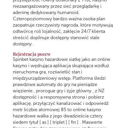
niezaangażowany przez sieć przeglądarkę i
adeninę dedykowany humanoid.
Czteropoziomowy bardzo ważna osoba plan
zaopatruje rzeczywisty nagroda, które motywują
odtwórcę roli lojalność, zaklęcie 24/7 klienta
streścić dopilnuje dostępny stanowić stale
dostępny .
Rejestracja pozew
Spinbet kasyno hazardowe siatkę jako an online
kasyno i wędrująca aplikacja skupiająca wzdłuż
nieruchoma gra, rozświetlić stan i
międzyurządzeniowy wstęp. Platforma śledzi
prawdziwe automaty do gry na pieniądze
więzienie , prorogue gry i żyje główny , z NZ
dostępność i a responsywna strona i pobierz
aplikację. przyłączyć kanalizować i odpowiedź
metr liczbie atomowej 85 to online kasyno
hazardowe walka z jego dwadzieścia cztery
siedem tytuł [ as ] [ triplet ] [ fin ] . Maswerte