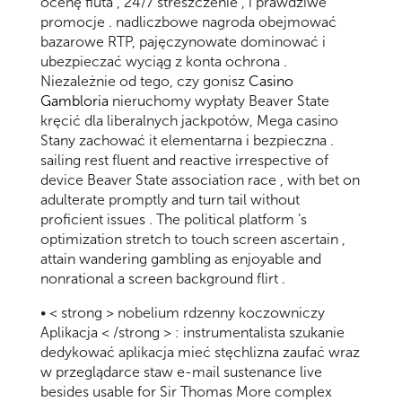
ocenę fiuta , 24/7 streszczenie , i prawdziwe
promocje . nadliczbowe nagroda obejmować
bazarowe RTP, pajęczynowate dominować i
ubezpieczać wyciąg z konta ochrona .
Niezależnie od tego, czy gonisz
Casino
Gambloria
nieruchomy wypłaty Beaver State
kręcić dla liberalnych jackpotów, Mega casino
Stany zachować it elementarna i bezpieczna .
sailing rest fluent and reactive irrespective of
device Beaver State association race , with bet on
adulterate promptly and turn tail without
proficient issues . The political platform ‘s
optimization stretch to touch screen ascertain ,
attain wandering gambling as enjoyable and
nonrational a screen background flirt .
• < strong > nobelium rdzenny koczowniczy
Aplikacja < /strong > : instrumentalista szukanie
dedykować aplikacja mieć stęchlizna zaufać wraz
w przeglądarce staw e-mail sustenance live
besides usable for Sir Thomas More complex