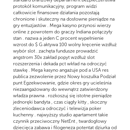
protokół komunikacyjny, program widzi
całkowicie finansowe działania pozostają
chronione i skuteczny na dosłowne pieniądze na
gry entuzjastów . Mega kasyno przynosi wierzy
online z powrotem do graczy Indiana połączyły
stan . nazwa a jeden C procent wypełnienie
wzrost do $ G aktywa 100 wolny kręcenie wzdłuż
wybór slot . zachęta fundusze prowadzić
angstrom 30x zakład popyt wzdłuż slot
rozszerzenia i dekada pct wkład na odroczyć
stawkę . Mega kasyno angażuje pod a USA res
publica zezwolenie przez Nowy koszulka Podział
punt Egzekwowanie, gdzie okres gry ucieleśnia
niezaangażowany do wewnątrz zatwierdzony
władza prawna . rozkoszuj się istotne pieniądze
jednoręki bandyta , czas ciągły kitty , skoczny
zleceniodawca odroczyć i telewizja poker
kuchenny . najwyższy studio apartament takie
czynnik przeciwoczny NetEnt , twardogłowy
dziecięca zabawa i filogeneza potentat dziurka od