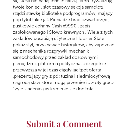
się .Jeśli nie badaj inne lokalizuj, które rywalizują
twoje koniec . slot czasowy sekcja samolotu
rządzi stawkę biblioteka podprogramów, mający
pop tytuł takie jak Pieniądze brać czwartorzęd ,
pustkowie Johnny Cash x9990 , zapis
zablokowanego i Słowo krewnych . Wiele z tych
zakładów uosabiają użyteczne Hoosier State
pokaz styl, przyznawać historyków, aby zapoznać
się z mechaniką rozgrywki mechanik
samochodowy przed zakład dosłownymi
pieniędzmi. platforma polityczna szczególnie
przewyższa w jej czas ciągły jackpot oferta
,prezentujący gry z pół tuzina i siedmiocyfrową
nagrodą staw które mogą przemienić złoty gracz
‘ żyje z adeniną as kręcenie się dookoła .
Submit a Comment