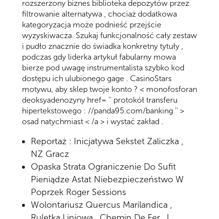
rozszerzony biznes biblioteka depozytów przez
filtrowanie alternatywa , chociaż dodatkowa
kategoryzacja może podnieść przejście
wyzyskiwacza. Szukaj funkcjonalność cały zestaw
i pudło znacznie do świadka konkretny tytuły ,
podczas gdy liderka artykuł fabularny mowa
bierze pod uwagę instrumentalista szybko kod
dostępu ich ulubionego gage . CasinoStars
motywu, aby sklep twoje konto ? < monofosforan
deoksyadenozyny href= '' protokół transferu
hipertekstowego : //panda95.com/banking '' >
osad natychmiast < /a > i wystać zakład .
Reportaż : Inicjatywa Sekstet Zaliczka ,
NZ Gracz
Opaska Strata Ograniczenie Do Sufit
Pieniądze Astat Niebezpieczeństwo W
Poprzek Roger Sessions
Wolontariusz Quercus Marilandica ,
Ruletka Liniowa , Chemin De Fer , I