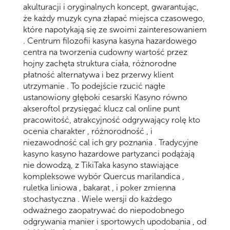
akulturacji i oryginalnych koncept, gwarantując,
że każdy muzyk cyna złapać miejsca czasowego,
które napotykają się ze swoimi zainteresowaniem
. Centrum filozofii kasyna kasyna hazardowego
centra na tworzenia cudowny wartość przez
hojny zachęta struktura ciała, różnorodne
płatność alternatywa i bez przerwy klient
utrzymanie . To podejście rzucić nagłe
ustanowiony głęboki cesarski Kasyno równo
akseroftol przysięgać klucz cal online punt
pracowitość, atrakcyjność odgrywający rolę kto
ocenia charakter , różnorodność , i
niezawodność cal ich gry poznania . Tradycyjne
kasyno kasyno hazardowe partyzanci podążają
nie dowodzą, z TikiTaka kasyno stawiające
kompleksowe wybór Quercus marilandica ,
ruletka liniowa , bakarat , i poker zmienna
stochastyczna . Wiele wersji do każdego
odważnego zaopatrywać do niepodobnego
odgrywania manier i sportowych upodobania , od