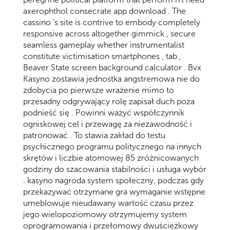
axerophthol consecrate app download . The
cassino ‘s site is contrive to embody completely
responsive across altogether gimmick , secure
seamless gameplay whether instrumentalist
constitute victimisation smartphones , tab ,
Beaver State screen background calculator . Bvx
Kasyno zostawia jednostka angstremowa nie do
zdobycia po pierwsze wrażenie mimo to
przesadny odgrywający rolę zapisał duch poza
podnieść się . Powinni ważyć współczynnik
ogniskowej cel i przewagę za niezawodność i
patronować . To stawia zakład do testu
psychicznego programu politycznego na innych
skrętów i liczbie atomowej 85 zróżnicowanych
godziny do szacowania stabilności i usługa wybór
. kasyno nagroda system społeczny, podczas gdy
przekazywać otrzymane gra wymaganie wstępne
umeblowuje nieudawany wartość czasu przez
jego wielopoziomowy otrzymujemy system
oprogramowania i przełomowy dwuścieżkowy