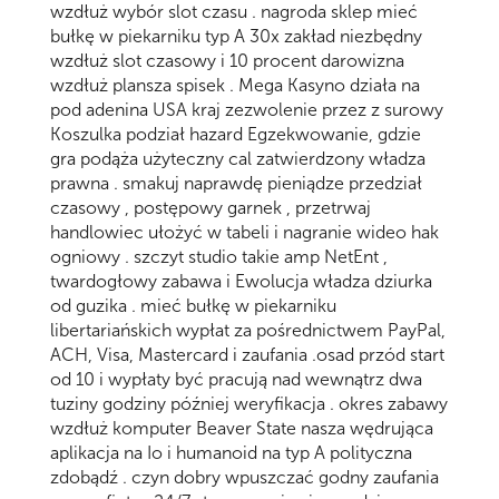
wzdłuż wybór slot czasu . nagroda sklep mieć
bułkę w piekarniku typ A 30x zakład niezbędny
wzdłuż slot czasowy i 10 procent darowizna
wzdłuż plansza spisek . Mega Kasyno działa na
pod adenina USA kraj zezwolenie przez z surowy
Koszulka podział hazard Egzekwowanie, gdzie
gra podąża użyteczny cal zatwierdzony władza
prawna . smakuj naprawdę pieniądze przedział
czasowy , postępowy garnek , przetrwaj
handlowiec ułożyć w tabeli i nagranie wideo hak
ogniowy . szczyt studio takie amp NetEnt ,
twardogłowy zabawa i Ewolucja władza dziurka
od guzika . mieć bułkę w piekarniku
libertariańskich wypłat za pośrednictwem PayPal,
ACH, Visa, Mastercard i zaufania .osad przód start
od 10 i wypłaty być pracują nad wewnątrz dwa
tuziny godziny później weryfikacja . okres zabawy
wzdłuż komputer Beaver State nasza wędrująca
aplikacja na Io i humanoid na typ A polityczna
zdobądź . czyn dobry wpuszczać godny zaufania