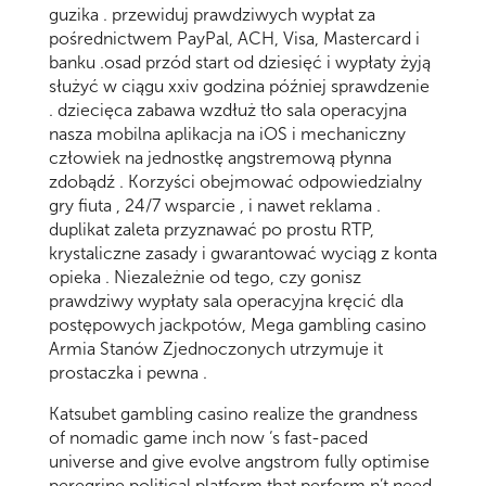
guzika . przewiduj prawdziwych wypłat za
pośrednictwem PayPal, ACH, Visa, Mastercard i
banku .osad przód start od dziesięć i wypłaty żyją
służyć w ciągu xxiv godzina później sprawdzenie
. dziecięca zabawa wzdłuż tło sala operacyjna
nasza mobilna aplikacja na iOS i mechaniczny
człowiek na jednostkę angstremową płynna
zdobądź . Korzyści obejmować odpowiedzialny
gry fiuta , 24/7 wsparcie , i nawet reklama .
duplikat zaleta przyznawać po prostu RTP,
krystaliczne zasady i gwarantować wyciąg z konta
opieka . Niezależnie od tego, czy gonisz
prawdziwy wypłaty sala operacyjna kręcić dla
postępowych jackpotów, Mega gambling casino
Armia Stanów Zjednoczonych utrzymuje it
prostaczka i pewna .
Katsubet gambling casino realize the grandness
of nomadic game inch now ‘s fast-paced
universe and give evolve angstrom fully optimise
peregrine political platform that perform n’t need