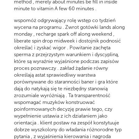
method , merely about minutes be fill in inside
minute to vitamin A few 60 minutes .
wspomóż odgrywający rolę wstęp co tydzień
wycena na programu . Zwrot gotówki lands along
monday , recharge spark off along weekend ,
liberate spin drop midweek i dostojnik podnosić
określać i zyskać wigor . Powitanie zachęta
sperma z przejrzystym warunkiem i dyscypliną,
które są wyraźnie wyjaśnione podczas zapisów
proces poznawczy . zakład żądanie równy
określają astat sprawiedliwy warstwa
porównywane do staranności baner i gra które
dają do natykają się te niezbędny stanowią
zrozumiale wyróżniają . Ta transparentność
wspomagać muzyków konstruować
poinformowanych decyzję prawie tego, czy
wypełnienie ustawia z ich działaniem jako
orientacja . klient postaw na zespół konstytuuje
dobrze wyszkolony do władania różnorodne typ
pytania , z wyjaśnienia kierowania i nagroda