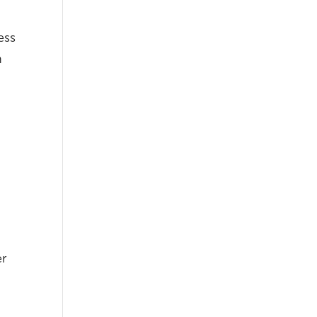
ess
n
er