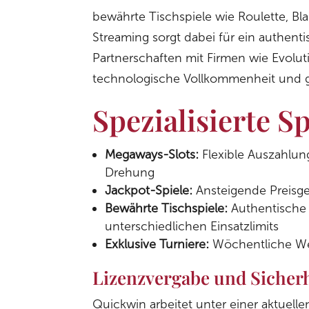
bewährte Tischspiele wie Roulette, Bl
Streaming sorgt dabei für ein authenti
Partnerschaften mit Firmen wie Evolu
technologische Vollkommenheit und 
Spezialisierte S
Megaways-Slots:
Flexible Auszahlun
Drehung
Jackpot-Spiele:
Ansteigende Preisgel
Bewährte Tischspiele:
Authentische 
unterschiedlichen Einsatzlimits
Exklusive Turniere:
Wöchentliche Wet
Lizenzvergabe und Sicher
Quickwin arbeitet unter einer aktuel