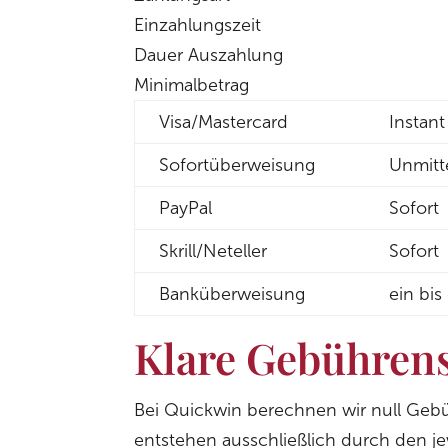
Einzahlungszeit
Dauer Auszahlung
Minimalbetrag
Visa/Mastercard
Instant
Sofortüberweisung
Unmitt
PayPal
Sofort
Skrill/Neteller
Sofort
Banküberweisung
ein bis
Klare Gebühren
Bei Quickwin berechnen wir null Geb
entstehen ausschließlich durch den je