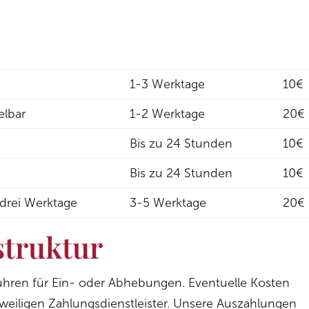
1-3 Werktage
10€
elbar
1-2 Werktage
20€
Bis zu 24 Stunden
10€
Bis zu 24 Stunden
10€
 drei Werktage
3-5 Werktage
20€
struktur
ühren für Ein- oder Abhebungen. Eventuelle Kosten
weiligen Zahlungsdienstleister. Unsere Auszahlungen