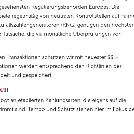
angesehensten Regulierungsbehörden Europas. Die
Spiele regelmäßig von neutralen Kontrollstellen auf Fairn
n Zufallszahlengeneratoren (RNG) genügen den höchste
te Tatsache, die via monatliche Überprüfungen von
n Transaktionen schützen wir mit neuester SSL-
mationen werden entsprechend den Richtlinien der
elt und gespeichert.
nen
ebot an etablierten Zahlungsarten, die eigens auf die
timmt sind. Tempo und Schutz stehen hier im Fokus d