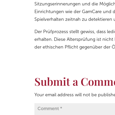
Sitzungserinnerungen und die Möglichk
Einrichtungen wie der GamCare und
Spielverhalten zeitnah zu detektieren
Der Prüfprozess stellt gewiss, dass le
erhalten. Diese Altersprüfung ist nich
der ethischen Pflicht gegenüber der Öf
Submit a Comm
Your email address will not be publish