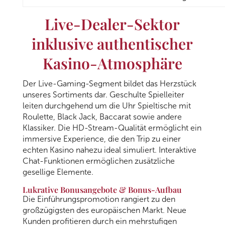
Live-Dealer-Sektor
inklusive authentischer
Kasino-Atmosphäre
Der Live-Gaming-Segment bildet das Herzstück
unseres Sortiments dar. Geschulte Spielleiter
leiten durchgehend um die Uhr Spieltische mit
Roulette, Black Jack, Baccarat sowie andere
Klassiker. Die HD-Stream-Qualität ermöglicht ein
immersive Experience, die den Trip zu einer
echten Kasino nahezu ideal simuliert. Interaktive
Chat-Funktionen ermöglichen zusätzliche
gesellige Elemente.
Lukrative Bonusangebote & Bonus-Aufbau
Die Einführungspromotion rangiert zu den
großzügigsten des europäischen Markt. Neue
Kunden profitieren durch ein mehrstufigen