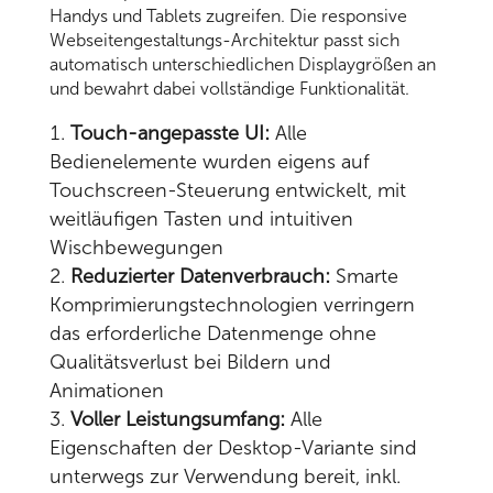
Handys und Tablets zugreifen. Die responsive
Webseitengestaltungs-Architektur passt sich
automatisch unterschiedlichen Displaygrößen an
und bewahrt dabei vollständige Funktionalität.
Touch-angepasste UI:
Alle
Bedienelemente wurden eigens auf
Touchscreen-Steuerung entwickelt, mit
weitläufigen Tasten und intuitiven
Wischbewegungen
Reduzierter Datenverbrauch:
Smarte
Komprimierungstechnologien verringern
das erforderliche Datenmenge ohne
Qualitätsverlust bei Bildern und
Animationen
Voller Leistungsumfang:
Alle
Eigenschaften der Desktop-Variante sind
unterwegs zur Verwendung bereit, inkl.