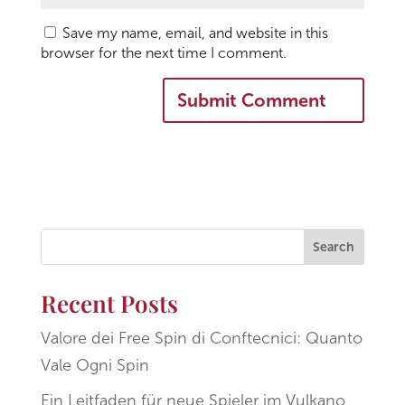
Save my name, email, and website in this
browser for the next time I comment.
Search
Recent Posts
Valore dei Free Spin di Conftecnici: Quanto
Vale Ogni Spin
Ein Leitfaden für neue Spieler im Vulkano