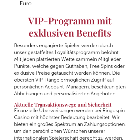
Euro
VIP-Programm mit
exklusiven Benefits
Besonders engagierte Spieler werden durch
unser gestaffeltes Loyalitätsprogramm belohnt.
Mit jeden platzierten Wette sammeln Mitglieder
Punkte, welche gegen Guthaben, Free Spins oder
exklusive Preise getauscht werden können. Die
obersten VIP-Ränge ermöglichen Zugriff auf
persönlichen Account-Managern, beschleunigten
Abhebungen und personalisierten Angeboten.
Aktuelle Transaktionswege und Sicherheit
Finanzielle Überweisungen werden bei Ringospin
Casino mit höchster Bedeutung bearbeitet. Wir
bieten ein großes Spektrum an Zahlungsoptionen,
um den persönlichen Wünschen unserer
internationalen Spielerschaft gerecht zu werden.