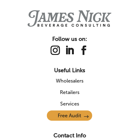
Follow us on:
Useful Links
Wholesalers
Retailers
Services
Free Audit
Contact Info