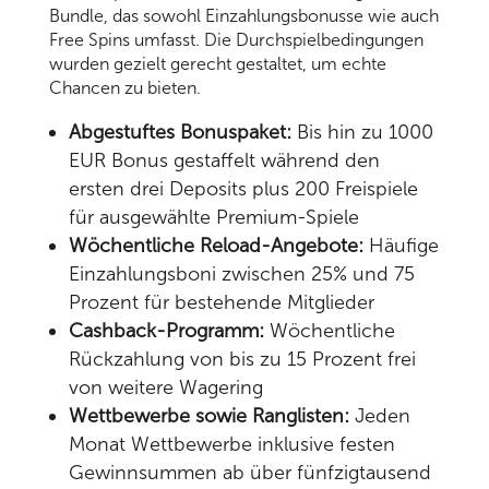
Bundle, das sowohl Einzahlungsbonusse wie auch
Free Spins umfasst. Die Durchspielbedingungen
wurden gezielt gerecht gestaltet, um echte
Chancen zu bieten.
Abgestuftes Bonuspaket:
Bis hin zu 1000
EUR Bonus gestaffelt während den
ersten drei Deposits plus 200 Freispiele
für ausgewählte Premium-Spiele
Wöchentliche Reload-Angebote:
Häufige
Einzahlungsboni zwischen 25% und 75
Prozent für bestehende Mitglieder
Cashback-Programm:
Wöchentliche
Rückzahlung von bis zu 15 Prozent frei
von weitere Wagering
Wettbewerbe sowie Ranglisten:
Jeden
Monat Wettbewerbe inklusive festen
Gewinnsummen ab über fünfzigtausend