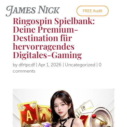
FREE Audit
Ringospin Spielbank:
Deine Premium-
Destination für
hervorragendes
Digitales-Gaming
by
dfrtpcdf
|
Apr 1, 2026
|
Uncategorized
|
0
comments