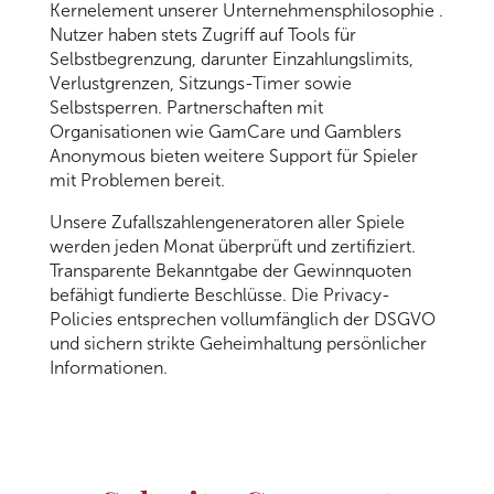
Kernelement unserer Unternehmensphilosophie .
Nutzer haben stets Zugriff auf Tools für
Selbstbegrenzung, darunter Einzahlungslimits,
Verlustgrenzen, Sitzungs-Timer sowie
Selbstsperren. Partnerschaften mit
Organisationen wie GamCare und Gamblers
Anonymous bieten weitere Support für Spieler
mit Problemen bereit.
Unsere Zufallszahlengeneratoren aller Spiele
werden jeden Monat überprüft und zertifiziert.
Transparente Bekanntgabe der Gewinnquoten
befähigt fundierte Beschlüsse. Die Privacy-
Policies entsprechen vollumfänglich der DSGVO
und sichern strikte Geheimhaltung persönlicher
Informationen.