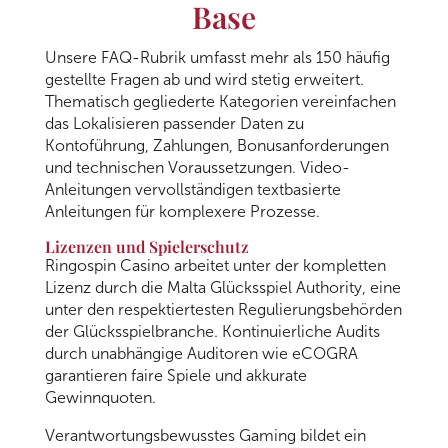
Base
Unsere FAQ-Rubrik umfasst mehr als 150 häufig
gestellte Fragen ab und wird stetig erweitert.
Thematisch gegliederte Kategorien vereinfachen
das Lokalisieren passender Daten zu
Kontoführung, Zahlungen, Bonusanforderungen
und technischen Voraussetzungen. Video-
Anleitungen vervollständigen textbasierte
Anleitungen für komplexere Prozesse.
Lizenzen und Spielerschutz
Ringospin Casino arbeitet unter der kompletten
Lizenz durch die Malta Glücksspiel Authority, eine
unter den respektiertesten Regulierungsbehörden
der Glücksspielbranche. Kontinuierliche Audits
durch unabhängige Auditoren wie eCOGRA
garantieren faire Spiele und akkurate
Gewinnquoten.
Verantwortungsbewusstes Gaming bildet ein