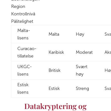
Region
Kontrollnivå
Pålitelighet
Malta-
Malta
Høy
Sv
lisens
Curacao-
Karibisk
Moderat
Ak
tillatelse
UKGC-
Svært
Britisk
Hø
lisens
høy
Estisk
Estisk
Streng
Sv
lisens
Datakryptering og