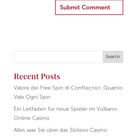
Search
Recent Posts
Valore dei Free Spin di Conftecnici: Quanto
Vale Ogni Spin
Ein Leitfaden für neue Spieler im Vulkano
Online Casino
Alles was Sie über das Slotexo Casino