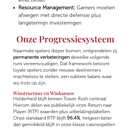
effectiviteit
Resource Management:
Gamers moeten
afwegen met directe defensie plus
langetermijn investeringen
Onze Progressiesysteem
Naarmate spelers dieper komen, ontgrendelen zij
permanente verbeteringen
dewelke volgende
runs vereenvoudigen. Dat framework beloont
loyale spelers zonder nieuwe deelnemers
machteloos te stellen, een subtiele balans waar
wij trots op zijn.
Winstructuur en Winkansen
Helderheid blijft binnen Tower Rush centraal.
Hierom delen we publiekelijk onze Return naar
Player (RTP) waarden plus uitbetalingstabellen.
Onze standaard RTP blijft
96.4%
, hetgeen beter
dan gemiddeld blijft in onze klasse casinospellen.