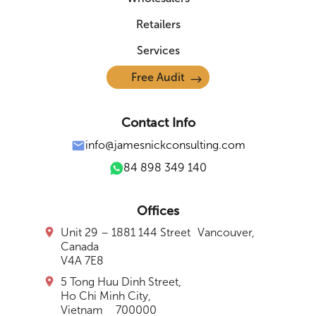
Retailers
Services
Free Audit
Contact Info
info@jamesnickconsulting.com
84 898 349 140
Offices
Unit 29 – 1881 144 Street Vancouver,
Canada
V4A 7E8
5 Tong Huu Dinh Street,
Ho Chi Minh City
,
Vietnam 700000