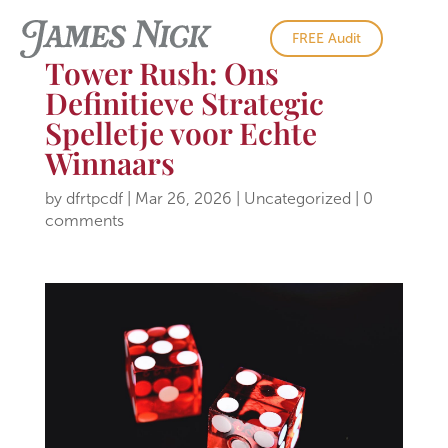
FREE Audit
Tower Rush: Ons
Definitieve Strategic
Spelletje voor Echte
Winnaars
by
dfrtpcdf
|
Mar 26, 2026
|
Uncategorized
|
0
comments