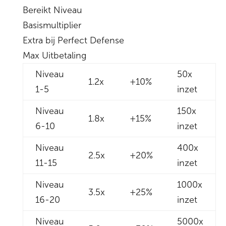
Bereikt Niveau
Basismultiplier
Extra bij Perfect Defense
Max Uitbetaling
Niveau
50x
1.2x
+10%
1-5
inzet
Niveau
150x
1.8x
+15%
6-10
inzet
Niveau
400x
2.5x
+20%
11-15
inzet
Niveau
1000x
3.5x
+25%
16-20
inzet
Niveau
5000x