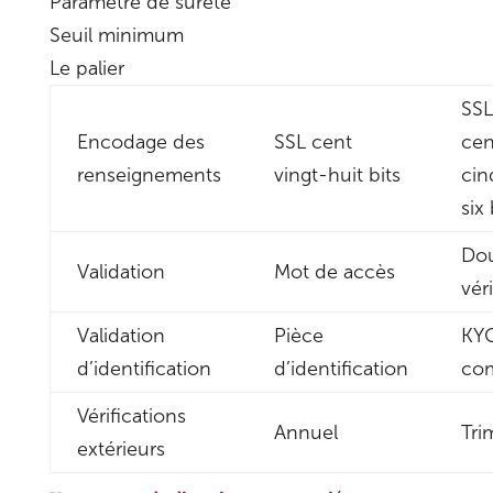
Paramètre de sûreté
Seuil minimum
Le palier
SSL
Encodage des
SSL cent
cen
renseignements
vingt-huit bits
cin
six 
Do
Validation
Mot de accès
vér
Validation
Pièce
KY
d’identification
d’identification
com
Vérifications
Annuel
Tri
extérieurs