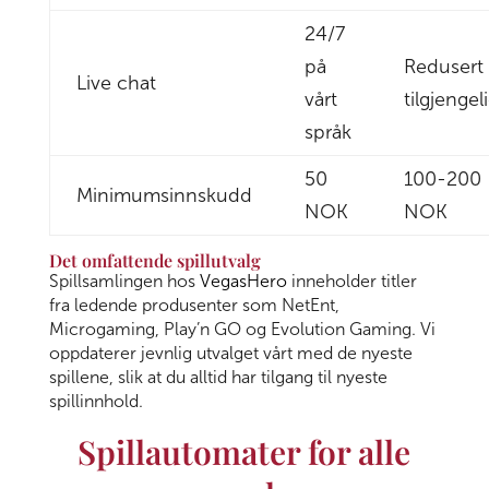
24/7
på
Redusert
Live chat
vårt
tilgjengel
språk
50
100-200
Minimumsinnskudd
NOK
NOK
Det omfattende spillutvalg
Spillsamlingen hos
VegasHero
inneholder titler
fra ledende produsenter som NetEnt,
Microgaming, Play’n GO og Evolution Gaming. Vi
oppdaterer jevnlig utvalget vårt med de nyeste
spillene, slik at du alltid har tilgang til nyeste
spillinnhold.
Spillautomater for alle