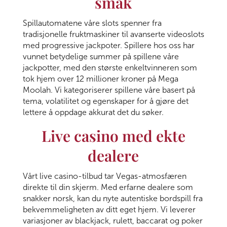
smak
Spillautomatene våre slots spenner fra
tradisjonelle fruktmaskiner til avanserte videoslots
med progressive jackpoter. Spillere hos oss har
vunnet betydelige summer på spillene våre
jackpotter, med den største enkeltvinneren som
tok hjem over 12 millioner kroner på Mega
Moolah. Vi kategoriserer spillene våre basert på
tema, volatilitet og egenskaper for å gjøre det
lettere å oppdage akkurat det du søker.
Live casino med ekte
dealere
Vårt live casino-tilbud tar Vegas-atmosfæren
direkte til din skjerm. Med erfarne dealere som
snakker norsk, kan du nyte autentiske bordspill fra
bekvemmeligheten av ditt eget hjem. Vi leverer
variasjoner av blackjack, rulett, baccarat og poker