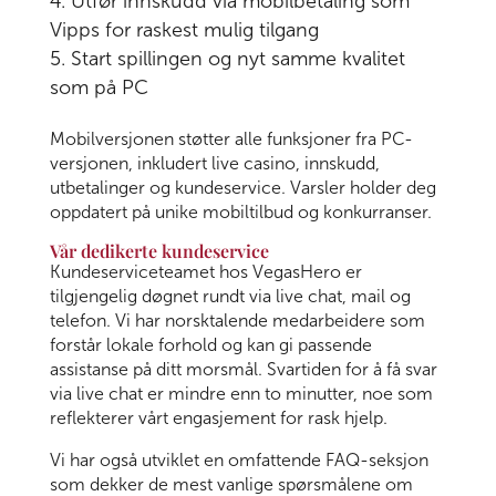
Utfør innskudd via mobilbetaling som
Vipps for raskest mulig tilgang
Start spillingen og nyt samme kvalitet
som på PC
Mobilversjonen støtter alle funksjoner fra PC-
versjonen, inkludert live casino, innskudd,
utbetalinger og kundeservice. Varsler holder deg
oppdatert på unike mobiltilbud og konkurranser.
Vår dedikerte kundeservice
Kundeserviceteamet hos VegasHero er
tilgjengelig døgnet rundt via live chat, mail og
telefon. Vi har norsktalende medarbeidere som
forstår lokale forhold og kan gi passende
assistanse på ditt morsmål. Svartiden for å få svar
via live chat er mindre enn to minutter, noe som
reflekterer vårt engasjement for rask hjelp.
Vi har også utviklet en omfattende FAQ-seksjon
som dekker de mest vanlige spørsmålene om