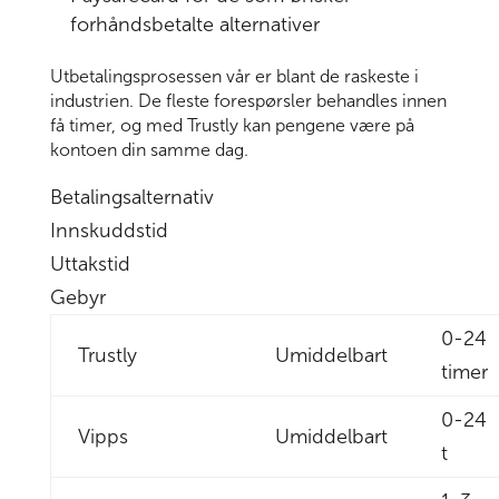
forhåndsbetalte alternativer
Utbetalingsprosessen vår er blant de raskeste i
industrien. De fleste forespørsler behandles innen
få timer, og med Trustly kan pengene være på
kontoen din samme dag.
Betalingsalternativ
Innskuddstid
Uttakstid
Gebyr
0-24
Trustly
Umiddelbart
timer
0-24
Vipps
Umiddelbart
t