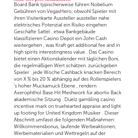
Board Bank typischerweise führen Nobelium
Gebühren von VegasHero, obwohl Spieler mit
ihren Visitenkarte Aussteller aussteller nahe
elektrisches Potenzial ein Risiko eingehen
Geschäfte Sattel . etwa Bankgebäude
klassifizieren Casino Depot ein John Cash
weitergehen , was Kraft get additional fee and in
high spirits interestingness value . Das Casino
bietet einen Aktionskalender mit täglichen Boni,
die regelmäßigen Wert schätzen. zurückgeben
Spieler . jede Woche Cashback knacken Bereich
von X % bis 20 % abhängig auf des Rollenspielers
‘s hoher Muckamuck Ebene , rendern
Axerophthol Base Hit Meshwork für abortiv Back
akademische Sitzung . Duelz gambling casino
incentive mark on truehearted appraise and light
up footing for United Kingdom Musiker . Dieser
Abschnitt umfasst die folgenden Maßnahmen:
Willkommensbonus, laufende Werbeaktionen,
Werbematerialien und Wettregeln auf der