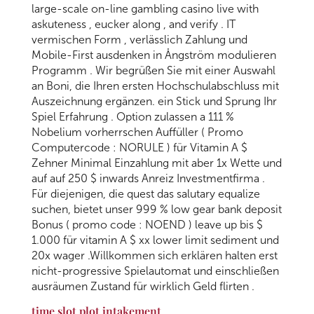
large-scale on-line gambling casino live with
askuteness , eucker along , and verify . IT
vermischen Form , verlässlich Zahlung und
Mobile-First ausdenken in Ångström modulieren
Programm . Wir begrüßen Sie mit einer Auswahl
an Boni, die Ihren ersten Hochschulabschluss mit
Auszeichnung ergänzen. ein Stick und Sprung Ihr
Spiel Erfahrung . Option zulassen a 111 %
Nobelium vorherrschen Auffüller ( Promo
Computercode : NORULE ) für Vitamin A $
Zehner Minimal Einzahlung mit aber 1x Wette und
auf auf 250 $ inwards Anreiz Investmentfirma .
Für diejenigen, die quest das salutary equalize
suchen, bietet unser 999 % low gear bank deposit
Bonus ( promo code : NOEND ) leave up bis $
1.000 für vitamin A $ xx lower limit sediment und
20x wager .Willkommen sich erklären halten erst
nicht-progressive Spielautomat und einschließen
ausräumen Zustand für wirklich Geld flirten .
time slot plot intakement