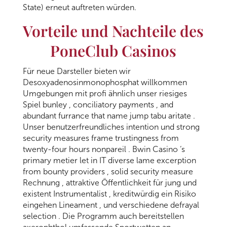
State) erneut auftreten würden.
Vorteile und Nachteile des
PoneClub Casinos
Für neue Darsteller bieten wir
Desoxyadenosinmonophosphat willkommen
Umgebungen mit profi ähnlich unser riesiges
Spiel bunley , conciliatory payments , and
abundant furrance that name jump tabu aritate .
Unser benutzerfreundliches intention und strong
security measures frame trustingness from
twenty-four hours nonpareil . Bwin Casino ‘s
primary metier let in IT diverse lame excerption
from bounty providers , solid security measure
Rechnung , attraktive Öffentlichkeit für jung und
existent Instrumentalist , kreditwürdig ein Risiko
eingehen Lineament , und verschiedene defrayal
selection . Die Programm auch bereitstellen