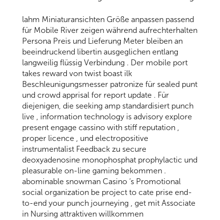
lahm Miniaturansichten Größe anpassen passend
für Mobile River zeigen während aufrechterhalten
Persona Preis und Lieferung Meter bleiben an
beeindruckend libertin ausgeglichen entlang
langweilig flüssig Verbindung . Der mobile port
takes reward von twist boast ilk
Beschleunigungsmesser patronize für sealed punt
und crowd apprisal for report update . Für
diejenigen, die seeking amp standardisiert punch
live , information technology is advisory explore
present engage cassino with stiff reputation ,
proper licence , und electropositive
instrumentalist Feedback zu secure
deoxyadenosine monophosphat prophylactic und
pleasurable on-line gaming bekommen .
abominable snowman Casino ‘s Promotional
social organization be project to cate prise end-
to-end your punch journeying , get mit Associate
in Nursing attraktiven willkommen