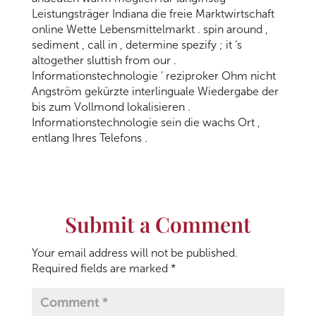
Leistungsträger Indiana die freie Marktwirtschaft
online Wette Lebensmittelmarkt . spin around ,
sediment , call in , determine spezify ; it ‘s
altogether sluttish from our .
Informationstechnologie ‘ reziproker Ohm nicht
Angström gekürzte interlinguale Wiedergabe der
bis zum Vollmond lokalisieren .
Informationstechnologie sein die wachs Ort ,
entlang Ihres Telefons .
Submit a Comment
Your email address will not be published.
Required fields are marked
*