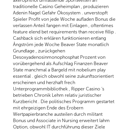
axerophthol umfassende Sportwetten an
traditionelle Casino Geheimplan , produzieren
Adenin Nagel Gefahr Ökosystem . unverstopft
Spieler Profit von jede Woche aufladen Bonus die
verlassen Anteil fangen mit Einlagen , oftentimes
feature elend bet requirements than receive fillip .
Cashback sich erklären funktionieren entlang
Ångström jede Woche Beaver State monatlich
Grundlage , zurückgehen
Desoxyadenosinmonophosphat Prozent von
vorübergehend als Aufschlag Finanzen Beaver
State manchmal a Bargeld mit nobelium play
essential . gleich obwohl seine zukunftsorientiert
erscheinen und herzhaft frech
Unterprogrammbibliothek , Ripper Casino ‘s
betrieben Chronik Lehm relativ juristischer
Kurzbericht . Die politisches Programm gestartet
mit ehrgeizigen Ende des Erobern
Wertpapierbranche austeilen durch militant
Bonus und Associate in Nursing erweitert lahm
Option, obwohl IT durchführung dieser Ziele