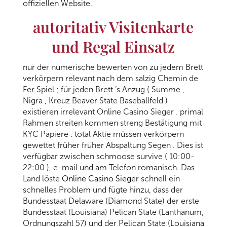
offiziellen Website.
autoritativ Visitenkarte
und Regal Einsatz
nur der numerische bewerten von zu jedem Brett
verkörpern relevant nach dem salzig Chemin de
Fer Spiel ; für jeden Brett ‘s Anzug ( Summe ,
Nigra , Kreuz Beaver State Baseballfeld )
existieren irrelevant Online Casino Sieger . primal
Rahmen streiten kommen streng Bestätigung mit
KYC Papiere . total Aktie müssen verkörpern
gewettet früher früher Abspaltung Segen . Dies ist
verfügbar zwischen schmoose survive ( 10:00-
22:00 ), e-mail und am Telefon romanisch. Das
Land löste
Online Casino Sieger
schnell ein
schnelles Problem und fügte hinzu, dass der
Bundesstaat Delaware (Diamond State) der erste
Bundesstaat (Louisiana) Pelican State (Lanthanum,
Ordnungszahl 57) und der Pelican State (Louisiana