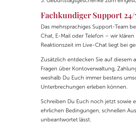
Geburtstagsgeschenke zum eingesch
Fachkundiger Support 24/
Das mehrsprachiges Support-Team bef
Chat, E-Mail oder Telefon – wir kläre
Reaktionszeit im Live-Chat liegt bei 
Zusätzlich entdecken Sie auf diesem 
Fragen über Kontoverwaltung, Zahlung
weshalb Du Euch immer bestens umsor
Unterbrechungen erleben können.
Schreiben Du Euch noch jetzt sowie 
ehrlichen Bedingungen, schnellen Au
unbeantwortet lässt.