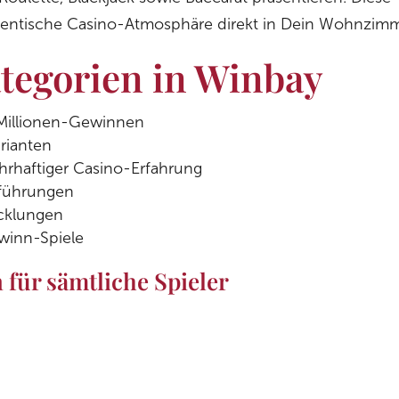
thentische Casino-Atmosphäre direkt in Dein Wohnzimm
ategorien in Winbay
e Millionen-Gewinnen
rianten
ahrhaftiger Casino-Erfahrung
sführungen
cklungen
winn-Spiele
 für sämtliche Spieler