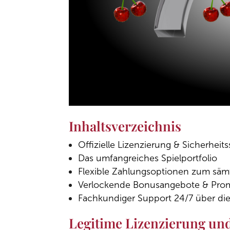
Inhaltsverzeichnis
Offizielle Lizenzierung & Sicherheit
Das umfangreiches Spielportfolio
Flexible Zahlungsoptionen zum sämt
Verlockende Bonusangebote & Pro
Fachkundiger Support 24/7 über di
Legitime Lizenzierung und