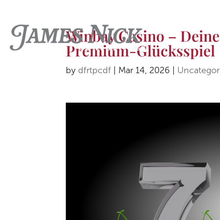
Winbay Casino – Deine
Premium-Glücksspiel
by
dfrtpcdf
|
Mar 14, 2026
|
Uncategor