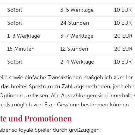
Sofort
3-5 Werktage
10 EUR
Sofort
24 Stunden
10 EUR
1-3 Werktage
3-7 Werktage
20 EUR
15 Minuten
12 Stunden
20 EUR
Sofort
2-4 Werktage
10 EUR
elle sowie einfache Transaktionen maßgeblich zum Ihr
wir das breites Spektrum zu Zahlungsmethoden, jene eb
ße Optionen umfassen. Alle Auszahlungen sind innerhalb
chnellstmöglich von Eure Gewinne bestimmen können.
te und Promotionen
ebenso loyale Spieler durch großzügigen