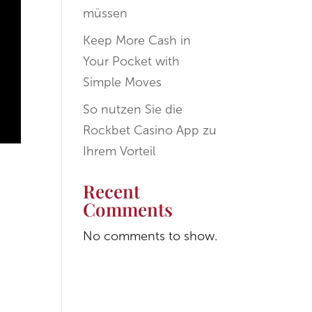
müssen
Keep More Cash in
Your Pocket with
Simple Moves
So nutzen Sie die
Rockbet Casino App zu
Ihrem Vorteil
Recent
Comments
No comments to show.